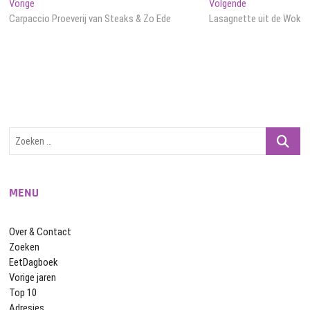
Bericht
Vorig
Volgend
Vorige
Volgende
bericht:
bericht:
Carpaccio Proeverij van Steaks & Zo Ede
Lasagnette uit de Wok
navigatie
Zoeken
…
MENU
Over & Contact
Zoeken
EetDagboek
Vorige jaren
Top 10
Adresjes