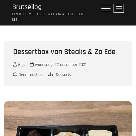
Ga
Brutsellog
M
naar
e
EEN BLOG MET ALLES WAT ANJA DAGELIJKS
de
EET.
n
inhoud
u
k
n
o
Dessertbox van Steaks & Zo Ede
p
Anja
woensdag, 22 december 2021
Geen reacties
Desserts