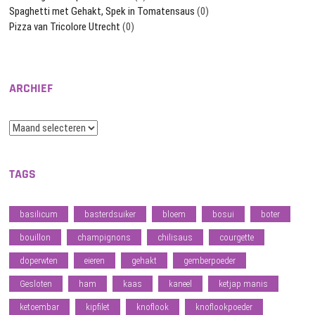
Spaghetti met Gehakt, Spek in Tomatensaus
(0)
Pizza van Tricolore Utrecht
(0)
ARCHIEF
Archief
TAGS
basilicum
basterdsuiker
bloem
bosui
boter
bouillon
champignons
chilisaus
courgette
doperwten
eieren
gehakt
gemberpoeder
Gesloten
ham
kaas
kaneel
ketjap manis
ketoembar
kipfilet
knoflook
knoflookpoeder