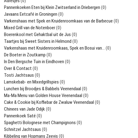
Adresjes
(0)
Pannenkoeken Eten bij Klein Zwitserland in Driebergen
(0)
Javaans Eetcafé in Groningen
(0)
Varkenshaas met Spek en Kruidenroomkaas van de Barbecue
(0)
Mixed Grill van de Notenboer
(0)
Boerenkool met Gehaktbal uit de Jus
(0)
Taartjes bij Sweet Sisters in Helmond
(0)
Varkenshaas met Kruidenroomkaas, Spek en Bosui van…
(0)
De Boeter in Zoutkamp
(0)
In Den Bergsche Tuin in Eindhoven
(0)
Over & Contact
(0)
Tosti Jachtsaus
(0)
Lamskebab- en Mixedgrillspies
(0)
Lunchen bij Broodjes & Babbels Veenendaal
(0)
Ma-Ma Menu van Golden House Veenendaal
(0)
Cake & Cookie bij Koffiebar de Zwaluw Veenendaal
(0)
Chinees van Jade Odijk
(0)
Pannenkoek Saté
(0)
Spaghetti Bolognese met Champignons
(0)
Schnitzel Jachtsaus
(0)
Kibbeling van Hopmans Zeevis
(0)