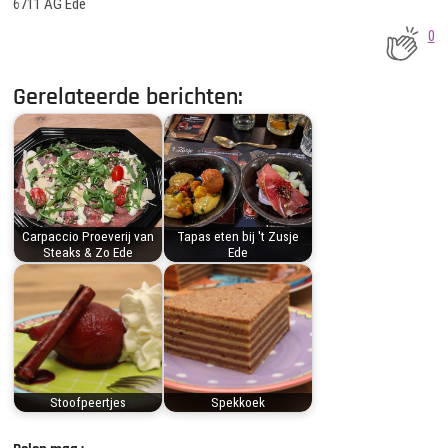
6711 AG Ede
0
Gerelateerde berichten:
Carpaccio Proeverij van
Tapas eten bij 't Zusje
Steaks & Zo Ede
Ede
Stoofpeertjes
Spekkoek