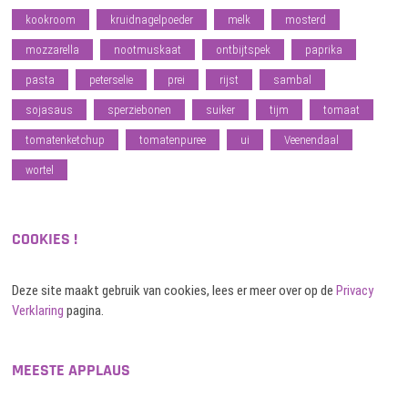
kookroom
kruidnagelpoeder
melk
mosterd
mozzarella
nootmuskaat
ontbijtspek
paprika
pasta
peterselie
prei
rijst
sambal
sojasaus
sperziebonen
suiker
tijm
tomaat
tomatenketchup
tomatenpuree
ui
Veenendaal
wortel
COOKIES !
Deze site maakt gebruik van cookies, lees er meer over op de
Privacy
Verklaring
pagina.
MEESTE APPLAUS