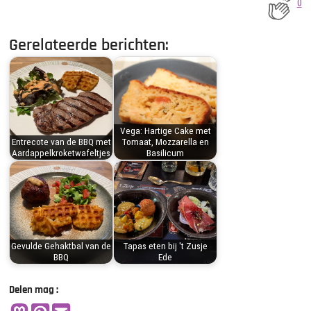
0
Gerelateerde berichten:
Vega: Hartige Cake met
Entrecote van de BBQ met
Tomaat, Mozzarella en
Aardappelkroketwafeltjes
Basilicum
Gevulde Gehaktbal van de
Tapas eten bij 't Zusje
BBQ
Ede
Delen mag :