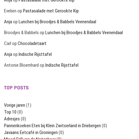
Anja
op
Pastasalade met Gerookte Kip
Evelien
op
Pastasalade met Gerookte Kip
Anja
op
Lunchen bij Broodjes & Babbels Veenendaal
Broodjes & Babbels
op
Lunchen bij Broodjes & Babbels Veenendaal
Carl
op
Chocoladetaart
Anja
op
Indische Rijsttafel
Antonie Bloemhard
op
Indische Rijsttafel
TOP POSTS
Vorige jaren
(1)
Top 10
(0)
Adresjes
(0)
Pannenkoeken Eten bij Klein Zwitserland in Driebergen
(0)
Javaans Eetcafé in Groningen
(0)