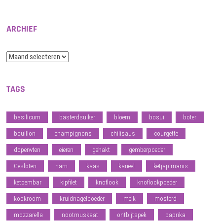
ARCHIEF
Archief
TAGS
basilicum
basterdsuiker
bloem
bosui
boter
bouillon
champignons
chilisaus
courgette
doperwten
eieren
gehakt
gemberpoeder
Gesloten
ham
kaas
kaneel
ketjap manis
ketoembar
kipfilet
knoflook
knoflookpoeder
kookroom
kruidnagelpoeder
melk
mosterd
mozzarella
nootmuskaat
ontbijtspek
paprika