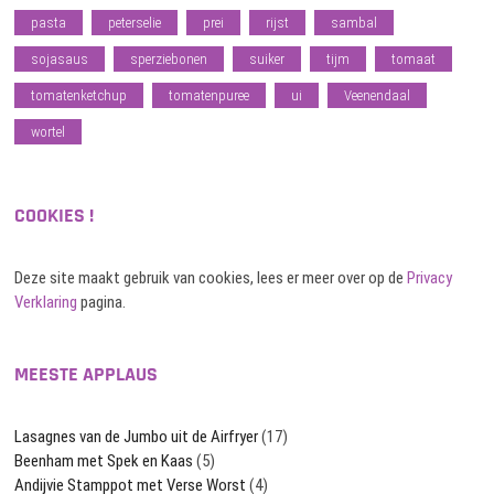
pasta
peterselie
prei
rijst
sambal
sojasaus
sperziebonen
suiker
tijm
tomaat
tomatenketchup
tomatenpuree
ui
Veenendaal
wortel
COOKIES !
Deze site maakt gebruik van cookies, lees er meer over op de
Privacy
Verklaring
pagina.
MEESTE APPLAUS
Lasagnes van de Jumbo uit de Airfryer
(17)
Beenham met Spek en Kaas
(5)
Andijvie Stamppot met Verse Worst
(4)