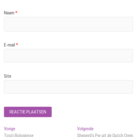
Naam
*
E-mail
*
Site
Bericht
Vorig
Volgend
Vorige
Volgende
bericht:
bericht:
Tosti Bolognese
Sheperd’s Pie uit de Dutch Oven