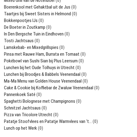
Mixed Grill van de Notenboer
(0)
Boerenkool met Gehaktbal uit de Jus
(0)
Taartjes bij Sweet Sisters in Helmond
(0)
Bokkenpootjes IJs
(0)
De Boeter in Zoutkamp
(0)
In Den Bergsche Tuin in Eindhoven
(0)
Tosti Jachtsaus
(0)
Lamskebab- en Mixedgrillspies
(0)
Pinsa met Rauwe Ham, Burrata en Tomaat
(0)
Pokébowl van Sushi Sian bij Plus Leersum
(0)
Lunchen bij het Oude Tolhuys in Utrecht
(0)
Lunchen bij Broodjes & Babbels Veenendaal
(0)
Ma-Ma Menu van Golden House Veenendaal
(0)
Cake & Cookie bij Koffiebar de Zwaluw Veenendaal
(0)
Pannenkoek Saté
(0)
Spaghetti Bolognese met Champignons
(0)
Schnitzel Jachtsaus
(0)
Pizza van Tricolore Utrecht
(0)
Patatje Stoofvlees en Patatje Warmvlees van ‘t…
(0)
Lunch op het Werk
(0)