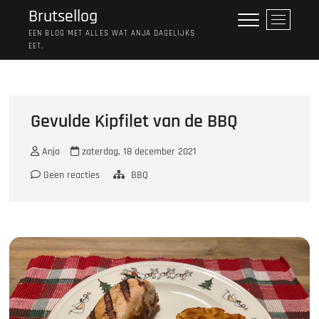
Ga
Brutsellog
M
naar
e
EEN BLOG MET ALLES WAT ANJA DAGELIJKS
de
EET.
n
inhoud
u
k
n
o
Gevulde Kipfilet van de BBQ
p
Anja
zaterdag, 18 december 2021
Geen reacties
BBQ