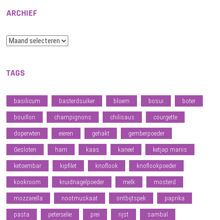
ARCHIEF
Archief
TAGS
basilicum
basterdsuiker
bloem
bosui
boter
bouillon
champignons
chilisaus
courgette
doperwten
eieren
gehakt
gemberpoeder
Gesloten
ham
kaas
kaneel
ketjap manis
ketoembar
kipfilet
knoflook
knoflookpoeder
kookroom
kruidnagelpoeder
melk
mosterd
mozzarella
nootmuskaat
ontbijtspek
paprika
pasta
peterselie
prei
rijst
sambal