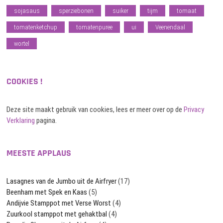
sojasaus
sperziebonen
suiker
tijm
tomaat
tomatenketchup
tomatenpuree
ui
Veenendaal
wortel
COOKIES !
Deze site maakt gebruik van cookies, lees er meer over op de
Privacy
Verklaring
pagina.
MEESTE APPLAUS
Lasagnes van de Jumbo uit de Airfryer
(17)
Beenham met Spek en Kaas
(5)
Andijvie Stamppot met Verse Worst
(4)
Zuurkool stamppot met gehaktbal
(4)