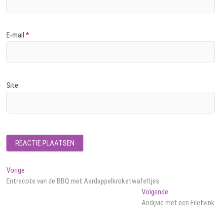
E-mail
*
Site
Bericht
Vorig
Vorige
bericht:
Entrecote van de BBQ met Aardappelkroketwafeltjes
navigatie
Volgend
Volgende
bericht:
Andijvie met een Filetvink