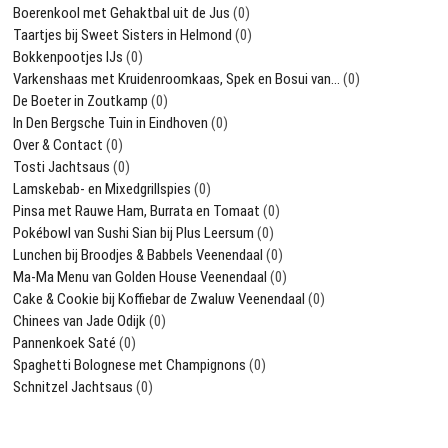
Boerenkool met Gehaktbal uit de Jus
(0)
Taartjes bij Sweet Sisters in Helmond
(0)
Bokkenpootjes IJs
(0)
Varkenshaas met Kruidenroomkaas, Spek en Bosui van…
(0)
De Boeter in Zoutkamp
(0)
In Den Bergsche Tuin in Eindhoven
(0)
Over & Contact
(0)
Tosti Jachtsaus
(0)
Lamskebab- en Mixedgrillspies
(0)
Pinsa met Rauwe Ham, Burrata en Tomaat
(0)
Pokébowl van Sushi Sian bij Plus Leersum
(0)
Lunchen bij Broodjes & Babbels Veenendaal
(0)
Ma-Ma Menu van Golden House Veenendaal
(0)
Cake & Cookie bij Koffiebar de Zwaluw Veenendaal
(0)
Chinees van Jade Odijk
(0)
Pannenkoek Saté
(0)
Spaghetti Bolognese met Champignons
(0)
Schnitzel Jachtsaus
(0)