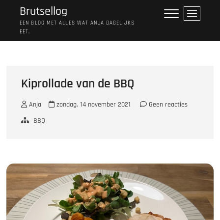
Ga
Brutsellog
M
naar
e
EEN BLOG MET ALLES WAT ANJA DAGELIJKS
de
EET.
n
inhoud
u
k
n
o
Kiprollade van de BBQ
p
Anja
zondag, 14 november 2021
Geen reacties
BBQ