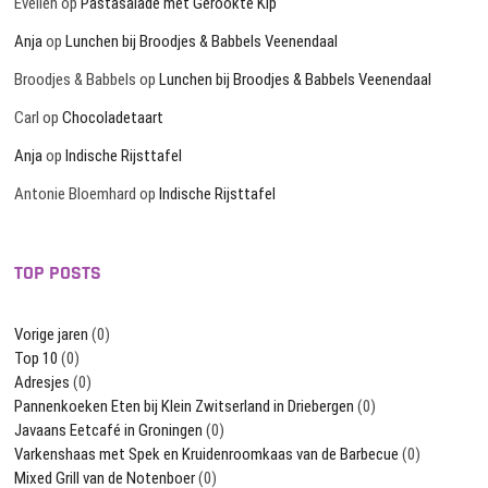
Evelien
op
Pastasalade met Gerookte Kip
Anja
op
Lunchen bij Broodjes & Babbels Veenendaal
Broodjes & Babbels
op
Lunchen bij Broodjes & Babbels Veenendaal
Carl
op
Chocoladetaart
Anja
op
Indische Rijsttafel
Antonie Bloemhard
op
Indische Rijsttafel
TOP POSTS
Vorige jaren
(0)
Top 10
(0)
Adresjes
(0)
Pannenkoeken Eten bij Klein Zwitserland in Driebergen
(0)
Javaans Eetcafé in Groningen
(0)
Varkenshaas met Spek en Kruidenroomkaas van de Barbecue
(0)
Mixed Grill van de Notenboer
(0)