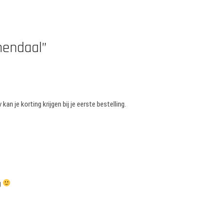
nendaal”
an je korting krijgen bij je eerste bestelling.
g