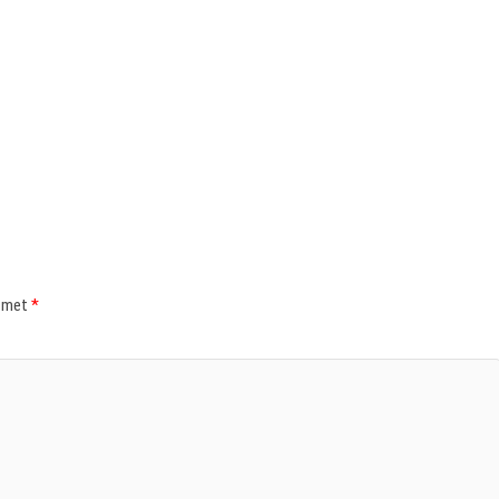
d met
*