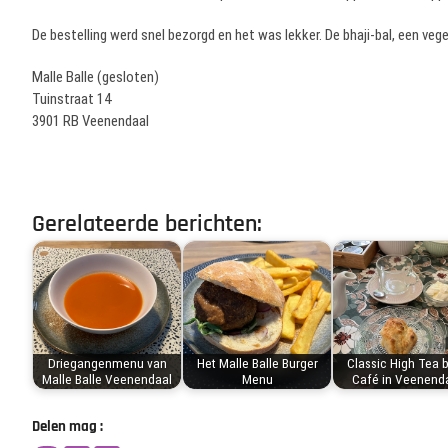
De bestelling werd snel bezorgd en het was lekker. De bhaji-bal, een vege
Malle Balle (gesloten)
Tuinstraat 14
3901 RB Veenendaal
Gerelateerde berichten:
Driegangenmenu van
Het Malle Balle Burger
Classic High Tea bi
Malle Balle Veenendaal
Menu
Café in Veenend
Delen mag :