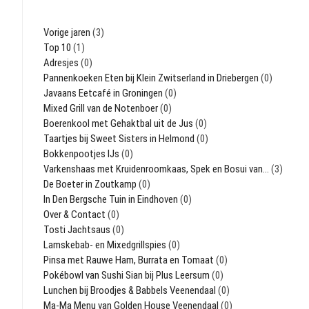
Vorige jaren
(3)
Top 10
(1)
Adresjes
(0)
Pannenkoeken Eten bij Klein Zwitserland in Driebergen
(0)
Javaans Eetcafé in Groningen
(0)
Mixed Grill van de Notenboer
(0)
Boerenkool met Gehaktbal uit de Jus
(0)
Taartjes bij Sweet Sisters in Helmond
(0)
Bokkenpootjes IJs
(0)
Varkenshaas met Kruidenroomkaas, Spek en Bosui van…
(3)
De Boeter in Zoutkamp
(0)
In Den Bergsche Tuin in Eindhoven
(0)
Over & Contact
(0)
Tosti Jachtsaus
(0)
Lamskebab- en Mixedgrillspies
(0)
Pinsa met Rauwe Ham, Burrata en Tomaat
(0)
Pokébowl van Sushi Sian bij Plus Leersum
(0)
Lunchen bij Broodjes & Babbels Veenendaal
(0)
Ma-Ma Menu van Golden House Veenendaal
(0)