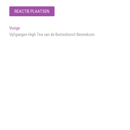
Bericht
Vorig
Vorige
bericht:
Vijfgangen High Tea van de Buitenhorst Bennekom
navigatie