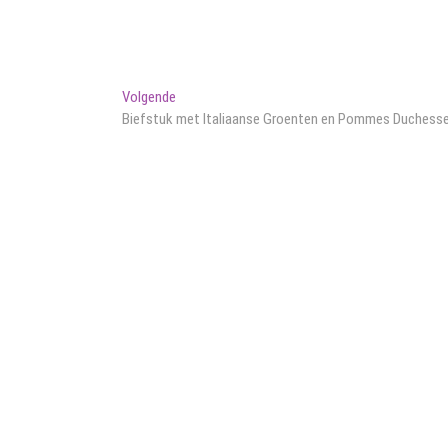
Volgend
Volgende
bericht:
Biefstuk met Italiaanse Groenten en Pommes Duchess