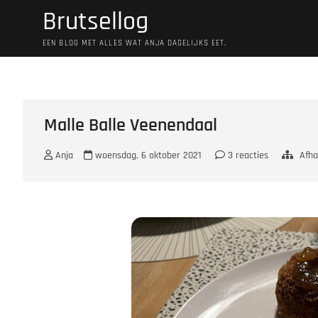
Ga
Brutsellog
naar
de
EEN BLOG MET ALLES WAT ANJA DAGELIJKS EET.
inhoud
Malle Balle Veenendaal
Anja
woensdag, 6 oktober 2021
3 reacties
Afha