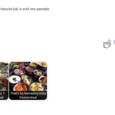
tarische bal, is echt een aanrader.
j T-
Thali's bij Namastey India
aal
Veenendaal