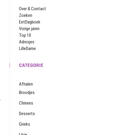
Over & Contact
Zoeken
EetDagboek
Vorige jaren
Top 10
Adresjes
LilleDame
CATEGORIE
Afhalen
Broodjes
r
Chinees
Desserts
Grieks
IJsje