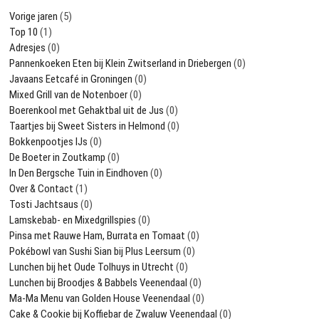
Vorige jaren
(5)
Top 10
(1)
Adresjes
(0)
Pannenkoeken Eten bij Klein Zwitserland in Driebergen
(0)
Javaans Eetcafé in Groningen
(0)
Mixed Grill van de Notenboer
(0)
Boerenkool met Gehaktbal uit de Jus
(0)
Taartjes bij Sweet Sisters in Helmond
(0)
Bokkenpootjes IJs
(0)
De Boeter in Zoutkamp
(0)
In Den Bergsche Tuin in Eindhoven
(0)
Over & Contact
(1)
Tosti Jachtsaus
(0)
Lamskebab- en Mixedgrillspies
(0)
Pinsa met Rauwe Ham, Burrata en Tomaat
(0)
Pokébowl van Sushi Sian bij Plus Leersum
(0)
Lunchen bij het Oude Tolhuys in Utrecht
(0)
Lunchen bij Broodjes & Babbels Veenendaal
(0)
Ma-Ma Menu van Golden House Veenendaal
(0)
Cake & Cookie bij Koffiebar de Zwaluw Veenendaal
(0)