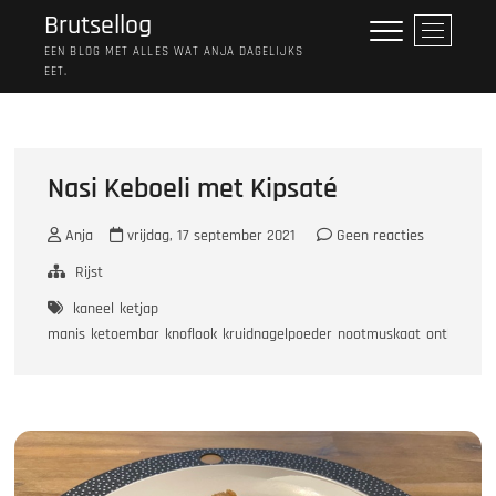
Ga
Brutsellog
M
naar
e
EEN BLOG MET ALLES WAT ANJA DAGELIJKS
de
EET.
n
inhoud
u
k
n
o
Nasi Keboeli met Kipsaté
p
Anja
vrijdag, 17 september 2021
Geen reacties
Rijst
kaneel
ketjap
manis
ketoembar
knoflook
kruidnagelpoeder
nootmuskaat
ontbijtspe