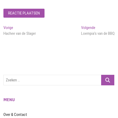
Bericht
Vorig
Volgend
Vorige
Volgende
bericht:
bericht:
Hachee van de Slager
Loempia’s van de BBQ
navigatie
Zoeken
…
MENU
Over & Contact