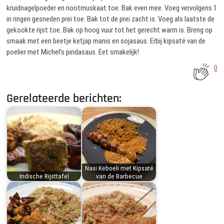
kruidnagelpoeder en nootmuskaat toe. Bak even mee. Voeg vervolgens 1
in ringen gesneden prei toe. Bak tot de prei zacht is. Voeg als laatste de
gekookte rijst toe. Bak op hoog vuur tot het gerecht warm is. Breng op
smaak met een beetje ketjap manis en sojasaus. Erbij kipsaté van de
poelier met Michel’s pindasaus. Eet smakelijk!
0
Gerelateerde berichten:
Nasi Keboeli met Kipsaté
Indische Rijsttafel
van de Barbecue