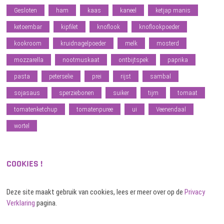
Gesloten
ham
kaas
kaneel
ketjap manis
ketoembar
kipfilet
knoflook
knoflookpoeder
kookroom
kruidnagelpoeder
melk
mosterd
mozzarella
nootmuskaat
ontbijtspek
paprika
pasta
peterselie
prei
rijst
sambal
sojasaus
sperziebonen
suiker
tijm
tomaat
tomatenketchup
tomatenpuree
ui
Veenendaal
wortel
COOKIES !
Deze site maakt gebruik van cookies, lees er meer over op de
Privacy
Verklaring
pagina.