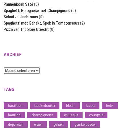
Pannenkoek Saté
(0)
Spaghetti Bolognese met Champignons
(0)
Schnitzel Jachtsaus
(0)
Spaghetti met Gehakt, Spek in Tomatensaus
(2)
Pizza van Tricolore Utrecht
(0)
ARCHIEF
Archief
TAGS
basilicum
basterdsuiker
bloem
bosui
boter
bouillon
champignons
chilisaus
courgette
doperwten
eieren
gehakt
gemberpoeder