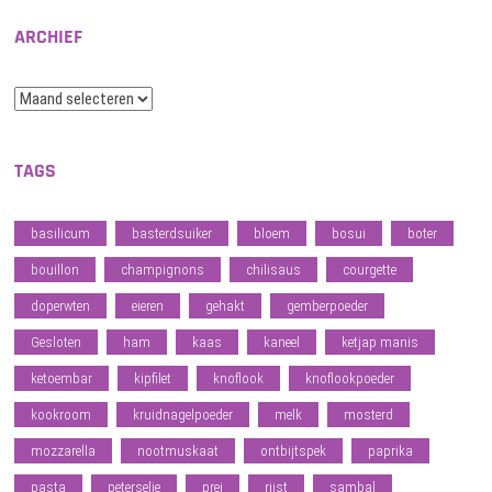
ARCHIEF
Archief
TAGS
basilicum
basterdsuiker
bloem
bosui
boter
bouillon
champignons
chilisaus
courgette
doperwten
eieren
gehakt
gemberpoeder
Gesloten
ham
kaas
kaneel
ketjap manis
ketoembar
kipfilet
knoflook
knoflookpoeder
kookroom
kruidnagelpoeder
melk
mosterd
mozzarella
nootmuskaat
ontbijtspek
paprika
pasta
peterselie
prei
rijst
sambal