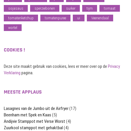
sojasaus
sperziebonen
suiker
tijm
tomaat
tomatenketchup
tomatenpuree
ui
Veenendaal
wortel
COOKIES !
Deze site maakt gebruik van cookies, lees er meer over op de
Privacy
Verklaring
pagina.
MEESTE APPLAUS
Lasagnes van de Jumbo uit de Airfryer
(17)
Beenham met Spek en Kaas
(5)
Andijvie Stamppot met Verse Worst
(4)
Zuurkool stamppot met gehaktbal
(4)