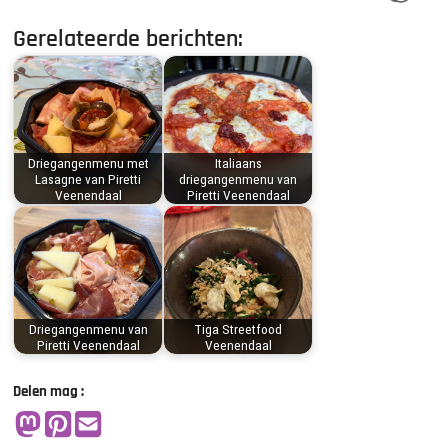
Gerelateerde berichten:
Driegangenmenu met
Italiaans
Lasagne van Piretti
driegangenmenu van
Veenendaal
Piretti Veenendaal
Driegangenmenu van
Tiga Streetfood
Piretti Veenendaal
Veenendaal
Delen mag :