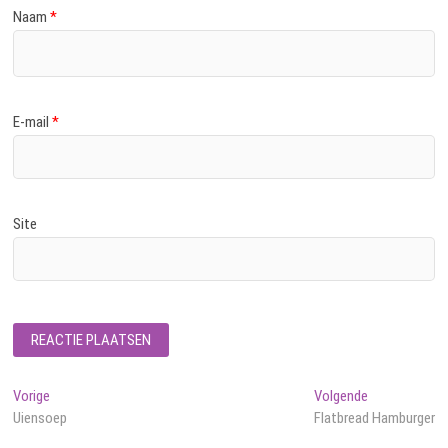
Naam
*
E-mail
*
Site
Bericht
Vorig
Volgend
Vorige
Volgende
bericht:
bericht:
Uiensoep
Flatbread Hamburger
navigatie