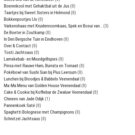
Boerenkool met Gehaktbal uit de Jus
(0)
Taartjes bij Sweet Sisters in Helmond
(0)
Bokkenpootjes IJs
(0)
Varkenshaas met Kruidenroomkaas, Spek en Bosui van…
(3)
De Boeter in Zoutkamp
(0)
In Den Bergsche Tuin in Eindhoven
(0)
Over & Contact
(0)
Tosti Jachtsaus
(0)
Lamskebab- en Mixedgrillspies
(0)
Pinsa met Rauwe Ham, Burrata en Tomaat
(0)
Pokébowl van Sushi Sian bij Plus Leersum
(0)
Lunchen bij Broodjes & Babbels Veenendaal
(0)
Ma-Ma Menu van Golden House Veenendaal
(0)
Cake & Cookie bij Koffiebar de Zwaluw Veenendaal
(0)
Chinees van Jade Odijk
(1)
Pannenkoek Saté
(0)
Spaghetti Bolognese met Champignons
(0)
Schnitzel Jachtsaus
(0)