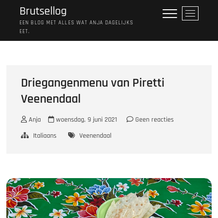
Ga
Brutsellog
M
naar
e
EEN BLOG MET ALLES WAT ANJA DAGELIJKS
de
EET.
n
inhoud
u
k
n
o
Driegangenmenu van Piretti
p
Veenendaal
Anja
woensdag, 9 juni 2021
Geen reacties
Italiaans
Veenendaal