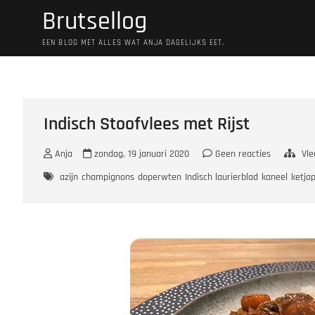
Ga
Brutsellog
naar
de
EEN BLOG MET ALLES WAT ANJA DAGELIJKS EET.
inhoud
Indisch Stoofvlees met Rijst
Anja
zondag, 19 januari 2020
Geen reacties
Vle
azijn
champignons
doperwten
Indisch laurierblad
kaneel
ketjap