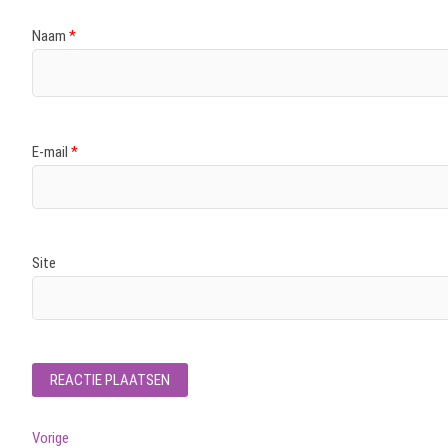
Naam
*
E-mail
*
Site
Bericht
Vorig
Vorige