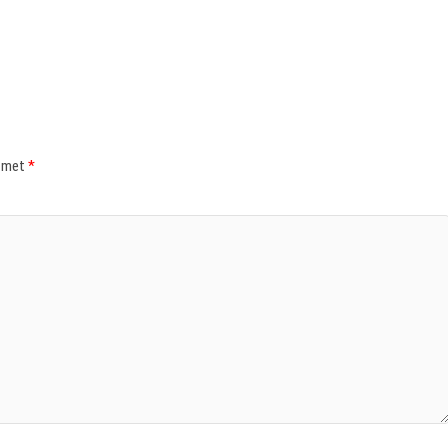
d met
*