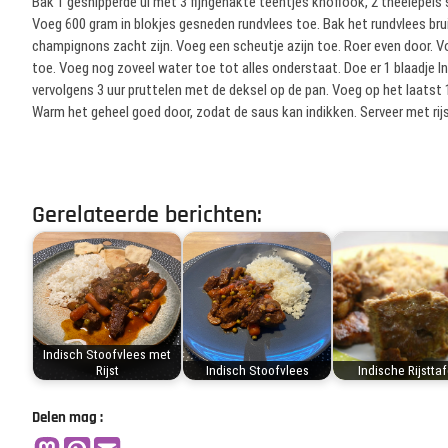
Bak 1 gesnipperde ui met 3 fijngehakte teentjes knoflook, 2 theelepels 
Voeg 600 gram in blokjes gesneden rundvlees toe. Bak het rundvlees br
champignons zacht zijn. Voeg een scheutje azijn toe. Roer even door. Vo
toe. Voeg nog zoveel water toe tot alles onderstaat. Doe er 1 blaadje Ind
vervolgens 3 uur pruttelen met de deksel op de pan. Voeg op het laatst 
Warm het geheel goed door, zodat de saus kan indikken. Serveer met rijs
Gerelateerde berichten:
Indisch Stoofvlees met
Rijst
Indisch Stoofvlees
Indische Rijsttaf
Delen mag :