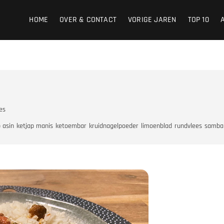
HOME
OVER & CONTACT
VORIGE JAREN
TOP 10
es
 asin
ketjap manis
ketoembar
kruidnagelpoeder
limoenblad
rundvlees
samba