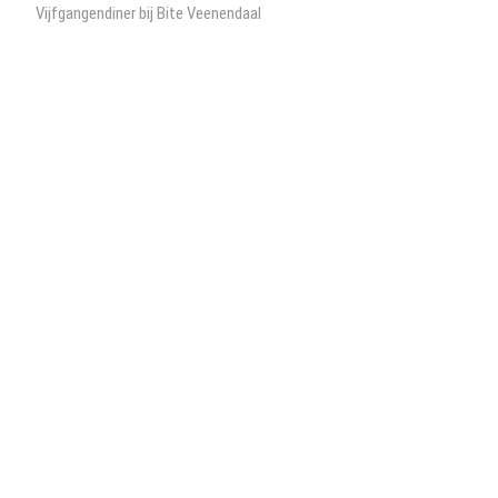
bericht:
Vijfgangendiner bij Bite Veenendaal
navigatie