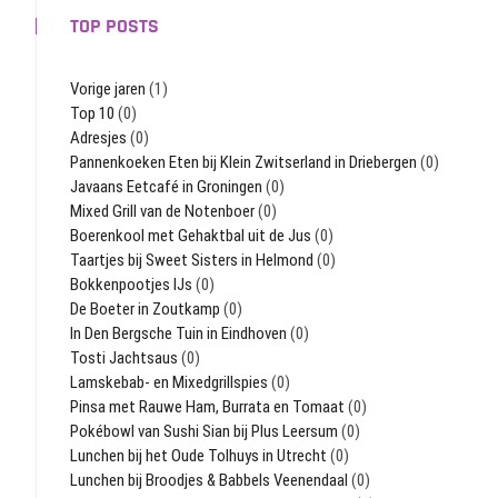
TOP POSTS
Vorige jaren
(1)
Top 10
(0)
Adresjes
(0)
Pannenkoeken Eten bij Klein Zwitserland in Driebergen
(0)
Javaans Eetcafé in Groningen
(0)
Mixed Grill van de Notenboer
(0)
Boerenkool met Gehaktbal uit de Jus
(0)
Taartjes bij Sweet Sisters in Helmond
(0)
Bokkenpootjes IJs
(0)
De Boeter in Zoutkamp
(0)
In Den Bergsche Tuin in Eindhoven
(0)
Tosti Jachtsaus
(0)
Lamskebab- en Mixedgrillspies
(0)
Pinsa met Rauwe Ham, Burrata en Tomaat
(0)
Pokébowl van Sushi Sian bij Plus Leersum
(0)
Lunchen bij het Oude Tolhuys in Utrecht
(0)
Lunchen bij Broodjes & Babbels Veenendaal
(0)