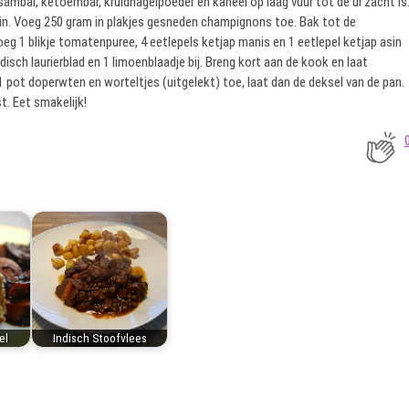
sambal, ketoembar, kruidnagelpoeder en kaneel op laag vuur tot de ui zacht is
uin. Voeg 250 gram in plakjes gesneden champignons toe. Bak tot de
eg 1 blikje tomatenpuree, 4 eetlepels ketjap manis en 1 eetlepel ketjap asin
isch laurierblad en 1 limoenblaadje bij. Breng kort aan de kook en laat
1 pot doperwten en worteltjes (uitgelekt) toe, laat dan de deksel van de pan.
t. Eet smakelijk!
el
Indisch Stoofvlees