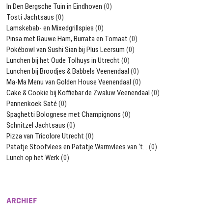
In Den Bergsche Tuin in Eindhoven
(0)
Tosti Jachtsaus
(0)
Lamskebab- en Mixedgrillspies
(0)
Pinsa met Rauwe Ham, Burrata en Tomaat
(0)
Pokébowl van Sushi Sian bij Plus Leersum
(0)
Lunchen bij het Oude Tolhuys in Utrecht
(0)
Lunchen bij Broodjes & Babbels Veenendaal
(0)
Ma-Ma Menu van Golden House Veenendaal
(0)
Cake & Cookie bij Koffiebar de Zwaluw Veenendaal
(0)
Pannenkoek Saté
(0)
Spaghetti Bolognese met Champignons
(0)
Schnitzel Jachtsaus
(0)
Pizza van Tricolore Utrecht
(0)
Patatje Stoofvlees en Patatje Warmvlees van ‘t…
(0)
Lunch op het Werk
(0)
ARCHIEF