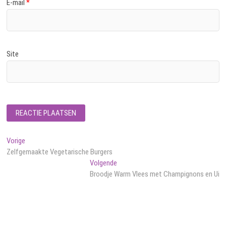
E-mail
*
Site
Bericht
Vorig
Vorige
bericht:
Zelfgemaakte Vegetarische Burgers
navigatie
Volgend
Volgende
bericht:
Broodje Warm Vlees met Champignons en Ui