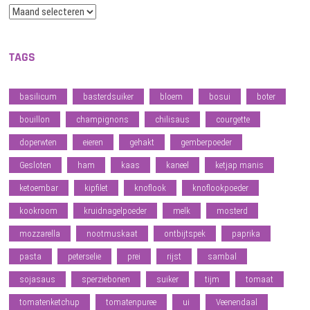
Archief
TAGS
basilicum
basterdsuiker
bloem
bosui
boter
bouillon
champignons
chilisaus
courgette
doperwten
eieren
gehakt
gemberpoeder
Gesloten
ham
kaas
kaneel
ketjap manis
ketoembar
kipfilet
knoflook
knoflookpoeder
kookroom
kruidnagelpoeder
melk
mosterd
mozzarella
nootmuskaat
ontbijtspek
paprika
pasta
peterselie
prei
rijst
sambal
sojasaus
sperziebonen
suiker
tijm
tomaat
tomatenketchup
tomatenpuree
ui
Veenendaal