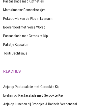
Pastasalade met Kipfrietjes
Marokkaanse Pannenkoekjes
Pokébowls van de Plus in Leersum
Boerenkool met Verse Worst
Pastasalade met Gerookte Kip
Patatje Kapsalon
Tosti Jachtsaus
REACTIES
Anja
op
Pastasalade met Gerookte Kip
Evelien
op
Pastasalade met Gerookte Kip
Anja
op
Lunchen bij Broodjes & Babbels Veenendaal