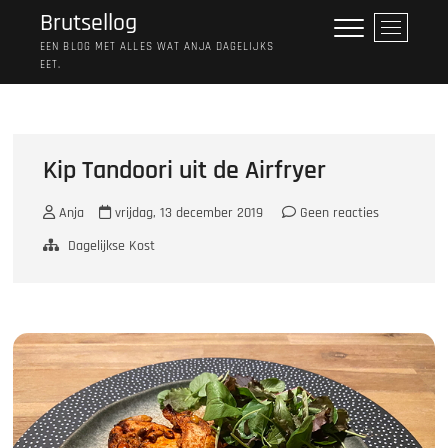
Ga
Brutsellog
M
naar
e
EEN BLOG MET ALLES WAT ANJA DAGELIJKS
de
EET.
n
inhoud
u
k
n
o
Kip Tandoori uit de Airfryer
p
Anja
vrijdag, 13 december 2019
Geen reacties
Dagelijkse Kost