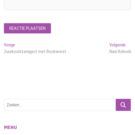
Bericht
Vorig
Volg
Vorige
Volgende
bericht:
beric
Zuurkoolstamppot met Rookworst
Nasi Keboeli
navigatie
Zoeken
…
MENU