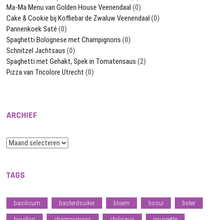
Ma-Ma Menu van Golden House Veenendaal
(0)
Cake & Cookie bij Koffiebar de Zwaluw Veenendaal
(0)
Pannenkoek Saté
(0)
Spaghetti Bolognese met Champignons
(0)
Schnitzel Jachtsaus
(0)
Spaghetti met Gehakt, Spek in Tomatensaus
(2)
Pizza van Tricolore Utrecht
(0)
ARCHIEF
Archief
TAGS
basilicum
basterdsuiker
bloem
bosui
boter
bouillon
champignons
chilisaus
courgette