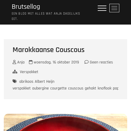
Ga
Brutsellog
M
naar
e
EEN BLOG MET ALLES WAT ANJA DAGELIJKS
de
EET.
n
inhoud
u
k
n
o
Marokkaanse Couscous
p
Anja
woensdag, 16 oktober 2019
Geen reacties
Verspakket
abrikoos
Albert Heijn
verspakket
aubergine
courgette
couscous
gehakt
knoflook
paprika
ro