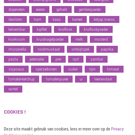
doperwten
eieren
gehakt
gemberpoeder
Gesloten
ham
kaas
kaneel
ketjap manis
ketoembar
kipfilet
knoflook
knoflookpoeder
kookroom
kruidnagelpoeder
melk
mosterd
mozzarella
nootmuskaat
ontbijtspek
paprika
pasta
peterselie
prei
rijst
sambal
sojasaus
sperziebonen
suiker
tijm
tomaat
tomatenketchup
tomatenpuree
ui
Veenendaal
wortel
COOKIES !
Deze site maakt gebruik van cookies, lees er meer over op de
Privacy