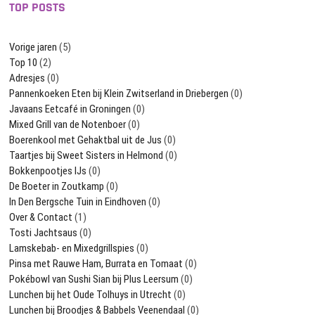
TOP POSTS
Vorige jaren
(5)
Top 10
(2)
Adresjes
(0)
Pannenkoeken Eten bij Klein Zwitserland in Driebergen
(0)
Javaans Eetcafé in Groningen
(0)
Mixed Grill van de Notenboer
(0)
Boerenkool met Gehaktbal uit de Jus
(0)
Taartjes bij Sweet Sisters in Helmond
(0)
Bokkenpootjes IJs
(0)
De Boeter in Zoutkamp
(0)
In Den Bergsche Tuin in Eindhoven
(0)
Over & Contact
(1)
Tosti Jachtsaus
(0)
Lamskebab- en Mixedgrillspies
(0)
Pinsa met Rauwe Ham, Burrata en Tomaat
(0)
Pokébowl van Sushi Sian bij Plus Leersum
(0)
Lunchen bij het Oude Tolhuys in Utrecht
(0)
Lunchen bij Broodjes & Babbels Veenendaal
(0)