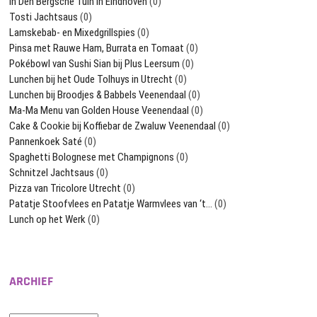
In Den Bergsche Tuin in Eindhoven
(0)
Tosti Jachtsaus
(0)
Lamskebab- en Mixedgrillspies
(0)
Pinsa met Rauwe Ham, Burrata en Tomaat
(0)
Pokébowl van Sushi Sian bij Plus Leersum
(0)
Lunchen bij het Oude Tolhuys in Utrecht
(0)
Lunchen bij Broodjes & Babbels Veenendaal
(0)
Ma-Ma Menu van Golden House Veenendaal
(0)
Cake & Cookie bij Koffiebar de Zwaluw Veenendaal
(0)
Pannenkoek Saté
(0)
Spaghetti Bolognese met Champignons
(0)
Schnitzel Jachtsaus
(0)
Pizza van Tricolore Utrecht
(0)
Patatje Stoofvlees en Patatje Warmvlees van ‘t…
(0)
Lunch op het Werk
(0)
ARCHIEF