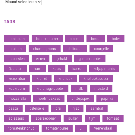
Archief
TAGS
basilicum
basterdsuiker
bloem
bosui
boter
bouillon
champignons
chilisaus
courgette
doperwten
eieren
gehakt
gemberpoeder
Gesloten
ham
kaas
kaneel
ketjap manis
ketoembar
kipfilet
knoflook
knoflookpoeder
kookroom
kruidnagelpoeder
melk
mosterd
mozzarella
nootmuskaat
ontbijtspek
paprika
pasta
peterselie
prei
rijst
sambal
sojasaus
sperziebonen
suiker
tijm
tomaat
tomatenketchup
tomatenpuree
ui
Veenendaal