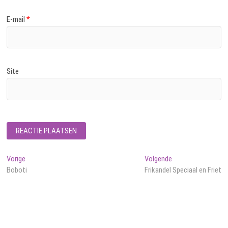
E-mail
*
Site
Bericht
Vorig
Volgend
Vorige
Volgende
bericht:
bericht:
Boboti
Frikandel Speciaal en Friet
navigatie