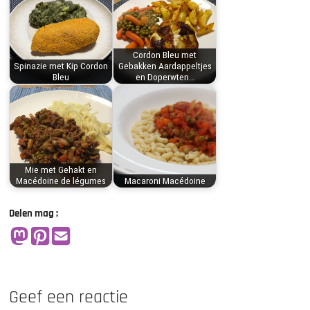
Cordon Bleu met
Spinazie met Kip Cordon
Gebakken Aardappeltjes
Bleu
en Doperwten…
Mie met Gehakt en
Macédoine de légumes
Macaroni Macédoine
Delen mag :
Geef een reactie