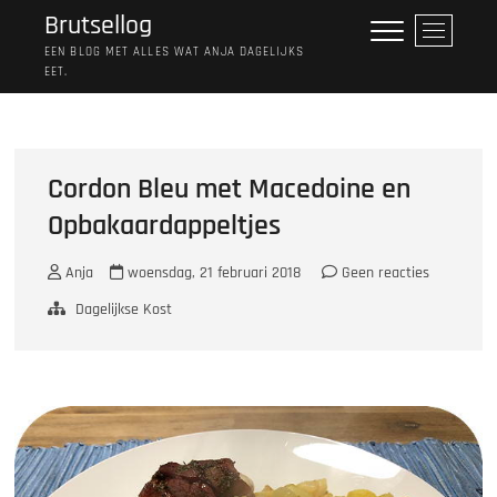
Ga
Brutsellog
M
naar
e
EEN BLOG MET ALLES WAT ANJA DAGELIJKS
de
EET.
n
inhoud
u
k
n
o
Cordon Bleu met Macedoine en
p
Opbakaardappeltjes
Anja
woensdag, 21 februari 2018
Geen reacties
Dagelijkse Kost