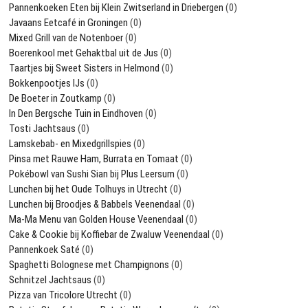
Pannenkoeken Eten bij Klein Zwitserland in Driebergen
(0)
Javaans Eetcafé in Groningen
(0)
Mixed Grill van de Notenboer
(0)
Boerenkool met Gehaktbal uit de Jus
(0)
Taartjes bij Sweet Sisters in Helmond
(0)
Bokkenpootjes IJs
(0)
De Boeter in Zoutkamp
(0)
In Den Bergsche Tuin in Eindhoven
(0)
Tosti Jachtsaus
(0)
Lamskebab- en Mixedgrillspies
(0)
Pinsa met Rauwe Ham, Burrata en Tomaat
(0)
Pokébowl van Sushi Sian bij Plus Leersum
(0)
Lunchen bij het Oude Tolhuys in Utrecht
(0)
Lunchen bij Broodjes & Babbels Veenendaal
(0)
Ma-Ma Menu van Golden House Veenendaal
(0)
Cake & Cookie bij Koffiebar de Zwaluw Veenendaal
(0)
Pannenkoek Saté
(0)
Spaghetti Bolognese met Champignons
(0)
Schnitzel Jachtsaus
(0)
Pizza van Tricolore Utrecht
(0)