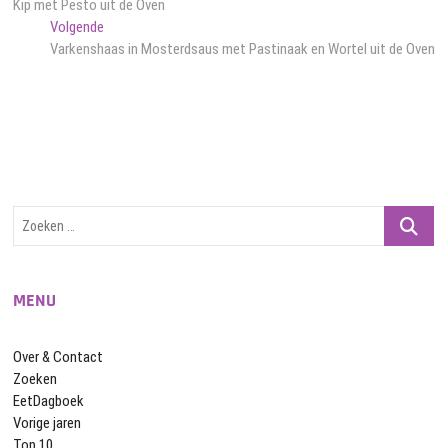
bericht:
Kip met Pesto uit de Oven
navigatie
Volgend
Volgende
bericht:
Varkenshaas in Mosterdsaus met Pastinaak en Wortel uit de Oven
Zoeken
…
MENU
Over & Contact
Zoeken
EetDagboek
Vorige jaren
Top 10