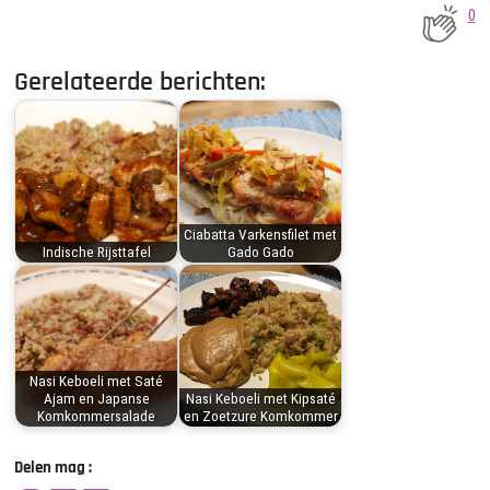
0
Gerelateerde berichten:
Ciabatta Varkensfilet met
Indische Rijsttafel
Gado Gado
Nasi Keboeli met Saté
Ajam en Japanse
Nasi Keboeli met Kipsaté
Komkommersalade
en Zoetzure Komkommer
Delen mag :