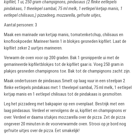
kipfilet, 1 ui, 250 gram champignons, pindasaus (2 flinke eetlepels
pindakaas, 1 theelepel sambal, 75 ml melk, 1 eetlepel ketjap manis, 1
eetlepel chilisaus,) pizzadeeg, mozzarella, gefruite uitjes,
Aantal personen: 3
Maak een marinade van ketjap manis, tomatenketchup, chilisaus en
knoflookpoeder. Marineer hierin 1 in blokjes gesneden kipfilet. Laat de
kipfilet zeker 2 uurtjes marineren.
Verwarm de oven voor op 200 graden. Bak 1 gesnipperde ui met de
gemarineerde kipfiletblokjes tot de kipfilet gaar is. Voeg 250 gram in
plakjes gesneden champignons toe. Bak tot de champignons zacht zijn.
Maak ondertussen de pindasaus.Smelt op laag vuur in een steelpan 2
flinke eetlepels pindakaas met 1 theelepel sambal, 75 ml melk, 1 eetlepel
ketjap manis en 1 eetlepel chilisaus tot de pindakaas is gesmolten.
Leg het pizzadeeg met bakpapier op een ovenplaat. Bestrijk met een
laag pindasaus. Verdeel er vervolgens de ui, kipfilet en champignons er
over. Verdeel er daarna stukjes mozzarella over de pizza. Zet de pizza
ongeveer 20 minuten in de voorverwarmde oven. Strooi op je bord nog
gefruite uitjes over de pizza. Eet smakelijk!