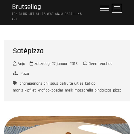
Ga
Brutsellog
M
naar
e
EEN BLOG MET ALLES WAT ANJA DAGELIJKS
de
EET.
n
inhoud
u
k
n
o
Satépizza
p
Anja
zaterdag, 27 januari 2018
Geen reacties
Pizza
champignons
chilisaus
gefruite uitjes
ketjap
manis
kipfilet
knoflookpoeder
melk
mozzarella
pindakaas
pizzadeeg
s