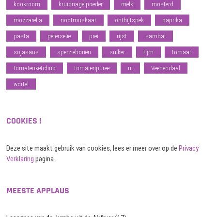
kookroom
kruidnagelpoeder
melk
mosterd
mozzarella
nootmuskaat
ontbijtspek
paprika
pasta
peterselie
prei
rijst
sambal
sojasaus
sperziebonen
suiker
tijm
tomaat
tomatenketchup
tomatenpuree
ui
Veenendaal
wortel
COOKIES !
Deze site maakt gebruik van cookies, lees er meer over op de
Privacy
Verklaring
pagina.
MEESTE APPLAUS