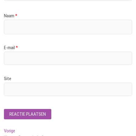
Naam
*
E-mail
*
Site
Bericht
Vorig
Vorige