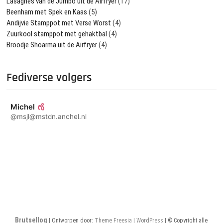
Lasagnes van de Jumbo uit de Airfryer
(17)
Beenham met Spek en Kaas
(5)
Andijvie Stamppot met Verse Worst
(4)
Zuurkool stamppot met gehaktbal
(4)
Broodje Shoarma uit de Airfryer
(4)
Fediverse volgers
Michel
@msjl@mstdn.anchel.nl
Brutsellog
| Ontworpen door:
Theme Freesia
|
WordPress
| © Copyright alle