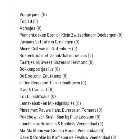
Vorige jaren
(0)
Top 10
(0)
Adresjes
(0)
Pannenkoeken Eten bij Klein Zwitserland in Driebergen
(0)
Javaans Eetcafé in Groningen
(0)
Mixed Grill van de Notenboer
(0)
Boerenkool met Gehaktbal uit de Jus
(0)
Taartjes bij Sweet Sisters in Helmond
(0)
Bokkenpootjes IJs
(0)
De Boeter in Zoutkamp
(0)
In Den Bergsche Tuin in Eindhoven
(0)
Over & Contact
(0)
Tosti Jachtsaus
(0)
Lamskebab- en Mixedgrillspies
(0)
Pinsa met Rauwe Ham, Burrata en Tomaat
(0)
Pokébowl van Sushi Sian bij Plus Leersum
(0)
Lunchen bij Broodjes & Babbels Veenendaal
(0)
Ma-Ma Menu van Golden House Veenendaal
(0)
Cake & Cookie bij Koffiebar de Zwaluw Veenendaal
(0)