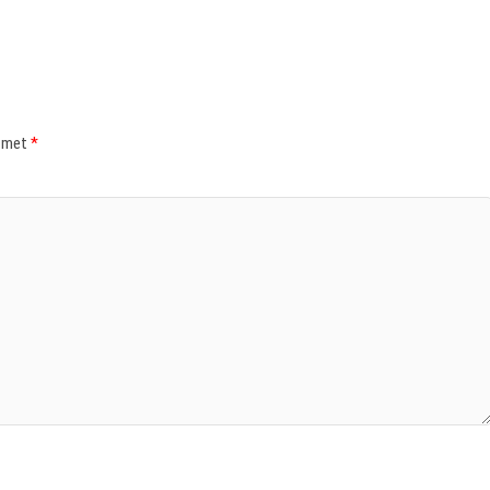
d met
*