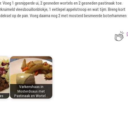
r. Voeg 1 gesnipperde ui, 2 gesneden wortels en 2 gesneden pastinaak toe.
rkruimeld vleesbouillonblokje, 1 eetlepel appelstroop en wat tijm. Breng kort
 de deksel op de pan. Voeg daarna nog 2 met mosterd besmeerde boterhammen
Varkenshaas in
Mosterdsaus met
es
Pastinaak en Wortel…