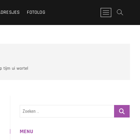
ADRESJES
FOTOLOG
M
e
n
u
k
n
o
p
p
tijm
ui
wortel
Zoeken
…
MENU