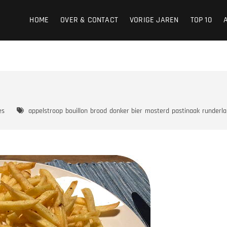
HOME
OVER & CONTACT
VORIGE JAREN
TOP 10
es
appelstroop
bouillon
brood
donker bier
mosterd
pastinaak
runderla