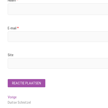
Naam
*
E-mail
*
Site
Bericht
Vorig
Vorige
bericht:
Duitse Schnitzel
navigatie