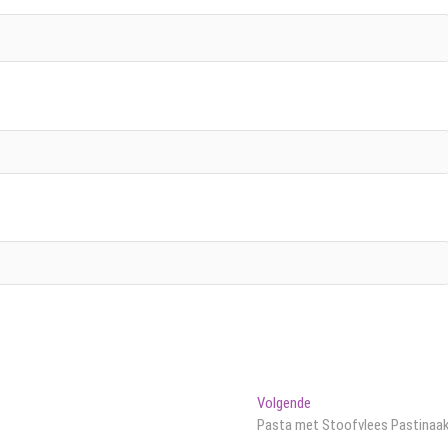
Volgend
Volgende
bericht:
Pasta met Stoofvlees Pastinaa