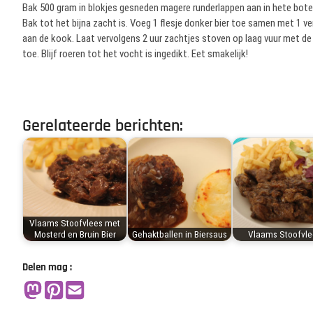
Bak 500 gram in blokjes gesneden magere runderlappen aan in hete bote
Bak tot het bijna zacht is. Voeg 1 flesje donker bier toe samen met 1 ve
aan de kook. Laat vervolgens 2 uur zachtjes stoven op laag vuur met
toe. Blijf roeren tot het vocht is ingedikt. Eet smakelijk!
Gerelateerde berichten:
Vlaams Stoofvlees met
Mosterd en Bruin Bier
Gehaktballen in Biersaus
Vlaams Stoofvle
Delen mag :