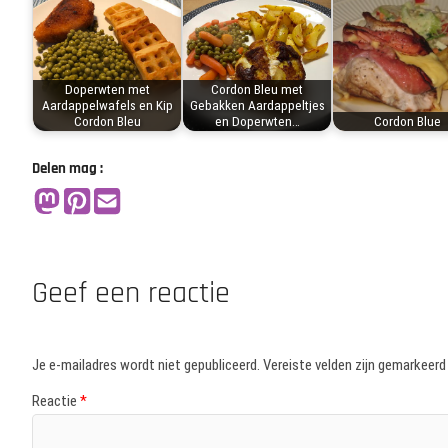
Doperwten met
Cordon Bleu met
Aardappelwafels en Kip
Gebakken Aardappeltjes
Cordon Bleu
en Doperwten…
Cordon Blue
Delen mag :
Geef een reactie
Je e-mailadres wordt niet gepubliceerd.
Vereiste velden zijn gemarkeer
Reactie
*