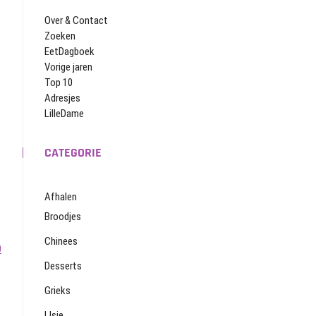
Over & Contact
Zoeken
EetDagboek
Vorige jaren
Top 10
Adresjes
LilleDame
CATEGORIE
Afhalen
Broodjes
Chinees
0
Desserts
Grieks
IJsje