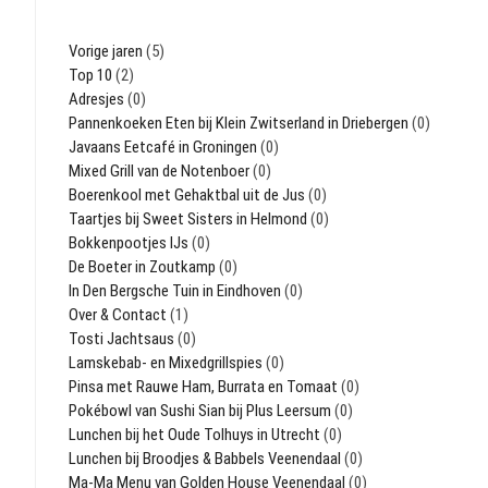
Vorige jaren
(5)
Top 10
(2)
Adresjes
(0)
Pannenkoeken Eten bij Klein Zwitserland in Driebergen
(0)
Javaans Eetcafé in Groningen
(0)
Mixed Grill van de Notenboer
(0)
Boerenkool met Gehaktbal uit de Jus
(0)
Taartjes bij Sweet Sisters in Helmond
(0)
Bokkenpootjes IJs
(0)
De Boeter in Zoutkamp
(0)
In Den Bergsche Tuin in Eindhoven
(0)
Over & Contact
(1)
Tosti Jachtsaus
(0)
Lamskebab- en Mixedgrillspies
(0)
Pinsa met Rauwe Ham, Burrata en Tomaat
(0)
Pokébowl van Sushi Sian bij Plus Leersum
(0)
Lunchen bij het Oude Tolhuys in Utrecht
(0)
Lunchen bij Broodjes & Babbels Veenendaal
(0)
Ma-Ma Menu van Golden House Veenendaal
(0)