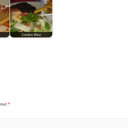
Cordon Bleu
d met
*