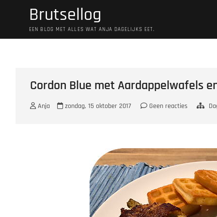
Ga
Brutsellog
naar
de
EEN BLOG MET ALLES WAT ANJA DAGELIJKS EET.
inhoud
Cordon Blue met Aardappelwafels e
Anja
zondag, 15 oktober 2017
Geen reacties
Da