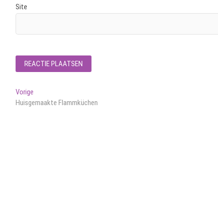
Site
Bericht
Vorig
Vorige
bericht:
Huisgemaakte Flammküchen
navigatie