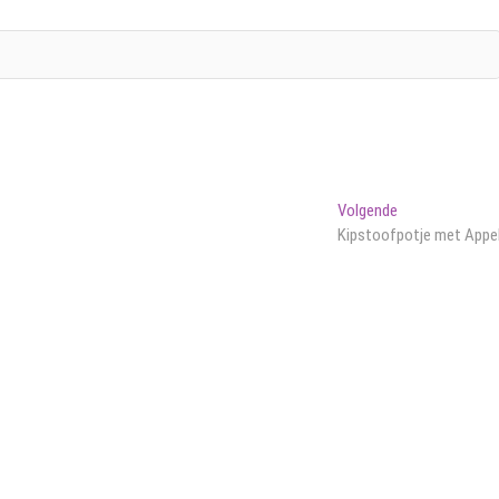
Volgend
Volgende
bericht:
Kipstoofpotje met Appe