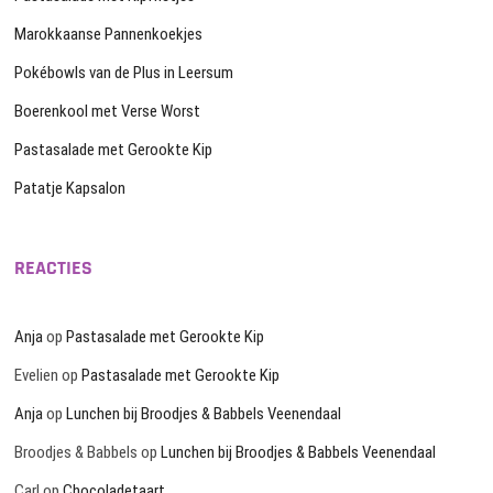
Marokkaanse Pannenkoekjes
Pokébowls van de Plus in Leersum
Boerenkool met Verse Worst
Pastasalade met Gerookte Kip
Patatje Kapsalon
REACTIES
Anja
op
Pastasalade met Gerookte Kip
Evelien
op
Pastasalade met Gerookte Kip
Anja
op
Lunchen bij Broodjes & Babbels Veenendaal
Broodjes & Babbels
op
Lunchen bij Broodjes & Babbels Veenendaal
Carl
op
Chocoladetaart