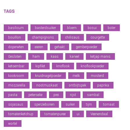
TAGS
basilicum
basterdsuiker
bloem
bosui
boter
bouillon
champignons
chilisaus
courgette
doperwten
eieren
gehakt
gemberpoeder
Gesloten
ham
kaas
kaneel
ketjap manis
ketoembar
kipfilet
knoflook
knoflookpoeder
kookroom
kruidnagelpoeder
melk
mosterd
mozzarella
nootmuskaat
ontbijtspek
paprika
pasta
peterselie
prei
rijst
sambal
sojasaus
sperziebonen
suiker
tijm
tomaat
tomatenketchup
tomatenpuree
ui
Veenendaal
wortel