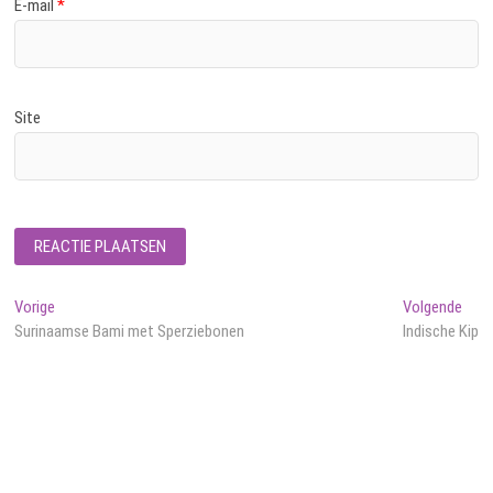
E-mail
*
Site
Bericht
Vorig
Volg
Vorige
Volgende
bericht:
beric
Surinaamse Bami met Sperziebonen
Indische Kip
navigatie