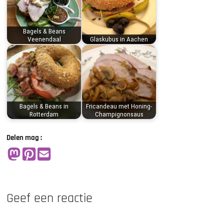
Bagels & Beans
Veenendaal
Glaskubus in Aachen
Bagels & Beans in
Fricandeau met Honing-
Rotterdam
Champignonsaus
Delen mag :
Geef een reactie