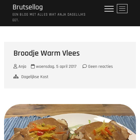
Ga
Brutsellog
M
naar
e
EEN BLOG MET ALLES WAT ANJA DAGELIJKS
de
EET.
n
inhoud
u
k
n
o
Broodje Warm Vlees
p
Anja
woensdag, 5 april 2017
Geen reacties
Dagelijkse Kost