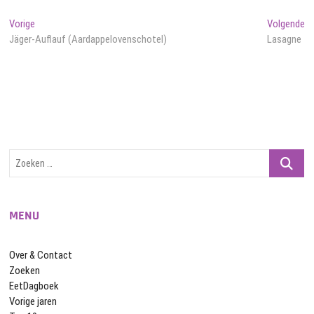
Bericht
Vorig
Vo
Vorige
Volgende
bericht:
be
Jäger-Auflauf (Aardappelovenschotel)
Lasagne
navigatie
Zoeken
…
MENU
Over & Contact
Zoeken
EetDagboek
Vorige jaren