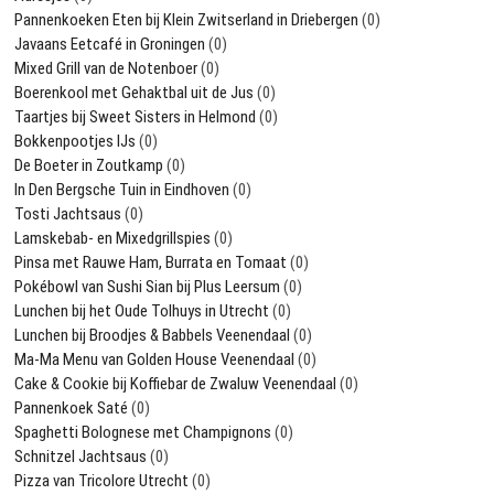
Pannenkoeken Eten bij Klein Zwitserland in Driebergen
(0)
Javaans Eetcafé in Groningen
(0)
Mixed Grill van de Notenboer
(0)
Boerenkool met Gehaktbal uit de Jus
(0)
Taartjes bij Sweet Sisters in Helmond
(0)
Bokkenpootjes IJs
(0)
De Boeter in Zoutkamp
(0)
In Den Bergsche Tuin in Eindhoven
(0)
Tosti Jachtsaus
(0)
Lamskebab- en Mixedgrillspies
(0)
Pinsa met Rauwe Ham, Burrata en Tomaat
(0)
Pokébowl van Sushi Sian bij Plus Leersum
(0)
Lunchen bij het Oude Tolhuys in Utrecht
(0)
Lunchen bij Broodjes & Babbels Veenendaal
(0)
Ma-Ma Menu van Golden House Veenendaal
(0)
Cake & Cookie bij Koffiebar de Zwaluw Veenendaal
(0)
Pannenkoek Saté
(0)
Spaghetti Bolognese met Champignons
(0)
Schnitzel Jachtsaus
(0)
Pizza van Tricolore Utrecht
(0)