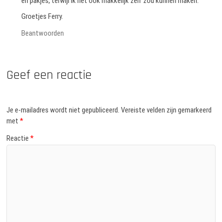
en pakjes, terwijl ik het ook makkelijk zelf zou kunnen maken.
Groetjes Ferry.
Beantwoorden
Geef een reactie
Je e-mailadres wordt niet gepubliceerd.
Vereiste velden zijn gemarkeerd
met
*
Reactie
*