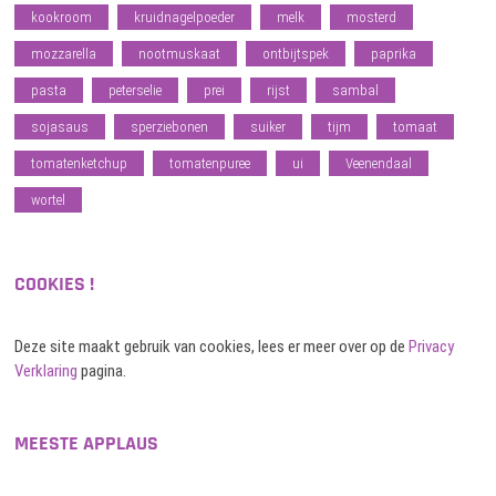
kookroom
kruidnagelpoeder
melk
mosterd
mozzarella
nootmuskaat
ontbijtspek
paprika
pasta
peterselie
prei
rijst
sambal
sojasaus
sperziebonen
suiker
tijm
tomaat
tomatenketchup
tomatenpuree
ui
Veenendaal
wortel
COOKIES !
Deze site maakt gebruik van cookies, lees er meer over op de
Privacy
Verklaring
pagina.
MEESTE APPLAUS