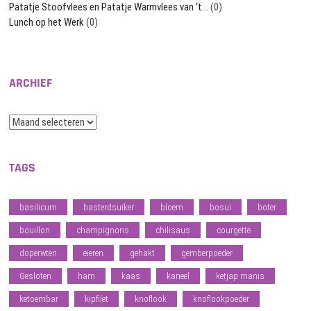
Patatje Stoofvlees en Patatje Warmvlees van ‘t…
(0)
Lunch op het Werk
(0)
ARCHIEF
Archief
TAGS
basilicum
basterdsuiker
bloem
bosui
boter
bouillon
champignons
chilisaus
courgette
doperwten
eieren
gehakt
gemberpoeder
Gesloten
ham
kaas
kaneel
ketjap manis
ketoembar
kipfilet
knoflook
knoflookpoeder