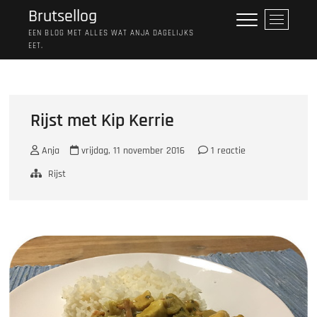
Ga
Brutsellog
M
naar
e
EEN BLOG MET ALLES WAT ANJA DAGELIJKS
de
EET.
n
inhoud
u
k
n
o
Rijst met Kip Kerrie
p
Anja
vrijdag, 11 november 2016
1 reactie
Rijst