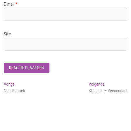
E-mail
*
Site
Bericht
Vorig
Volgend
Vorige
Volgende
bericht:
bericht:
Nasi Keboeli
Stipplein – Veenendaal
navigatie