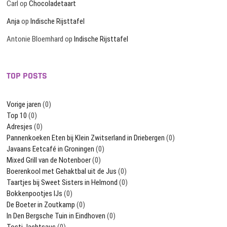
Carl
op
Chocoladetaart
Anja
op
Indische Rijsttafel
Antonie Bloemhard
op
Indische Rijsttafel
TOP POSTS
Vorige jaren
(0)
Top 10
(0)
Adresjes
(0)
Pannenkoeken Eten bij Klein Zwitserland in Driebergen
(0)
Javaans Eetcafé in Groningen
(0)
Mixed Grill van de Notenboer
(0)
Boerenkool met Gehaktbal uit de Jus
(0)
Taartjes bij Sweet Sisters in Helmond
(0)
Bokkenpootjes IJs
(0)
De Boeter in Zoutkamp
(0)
In Den Bergsche Tuin in Eindhoven
(0)
Tosti Jachtsaus
(0)