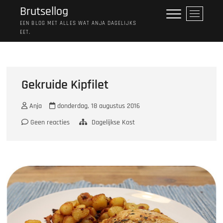
Ga
Brutsellog
M
naar
e
EEN BLOG MET ALLES WAT ANJA DAGELIJKS
de
EET.
n
inhoud
u
k
n
o
Gekruide Kipfilet
p
Anja
donderdag, 18 augustus 2016
Geen reacties
Dagelijkse Kost