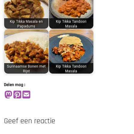
Kip Tikka Masala en
Kip Tikka Tandoori
Papadums
Masala
Surinaamse Bonen met
Kip Tikka Tandoori
Rijst
Masala
Delen mag :
Geef een reactie