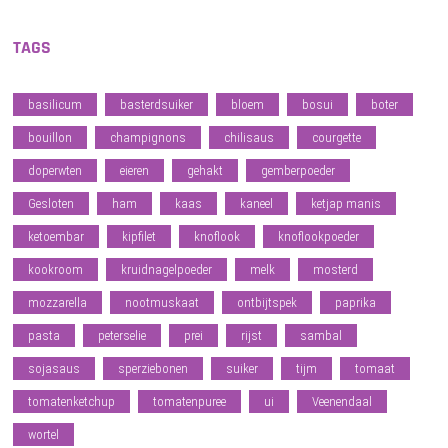
TAGS
basilicum
basterdsuiker
bloem
bosui
boter
bouillon
champignons
chilisaus
courgette
doperwten
eieren
gehakt
gemberpoeder
Gesloten
ham
kaas
kaneel
ketjap manis
ketoembar
kipfilet
knoflook
knoflookpoeder
kookroom
kruidnagelpoeder
melk
mosterd
mozzarella
nootmuskaat
ontbijtspek
paprika
pasta
peterselie
prei
rijst
sambal
sojasaus
sperziebonen
suiker
tijm
tomaat
tomatenketchup
tomatenpuree
ui
Veenendaal
wortel