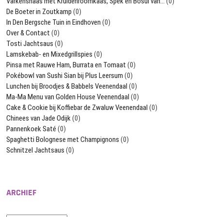
Varkenshaas met Kruidenroomkaas, Spek en Bosui van…
(0)
De Boeter in Zoutkamp
(0)
In Den Bergsche Tuin in Eindhoven
(0)
Over & Contact
(0)
Tosti Jachtsaus
(0)
Lamskebab- en Mixedgrillspies
(0)
Pinsa met Rauwe Ham, Burrata en Tomaat
(0)
Pokébowl van Sushi Sian bij Plus Leersum
(0)
Lunchen bij Broodjes & Babbels Veenendaal
(0)
Ma-Ma Menu van Golden House Veenendaal
(0)
Cake & Cookie bij Koffiebar de Zwaluw Veenendaal
(0)
Chinees van Jade Odijk
(0)
Pannenkoek Saté
(0)
Spaghetti Bolognese met Champignons
(0)
Schnitzel Jachtsaus
(0)
ARCHIEF