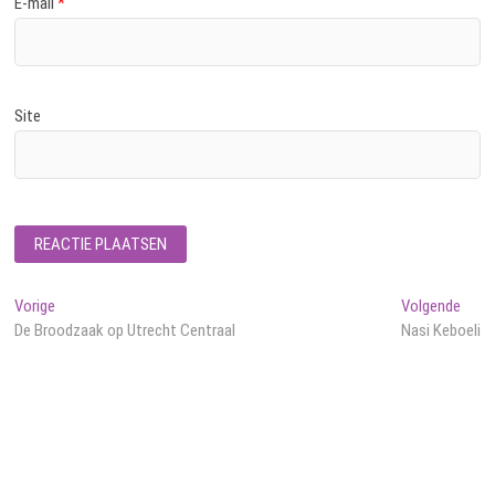
E-mail
*
Site
Bericht
Vorig
Volg
Vorige
Volgende
bericht:
beric
De Broodzaak op Utrecht Centraal
Nasi Keboeli
navigatie