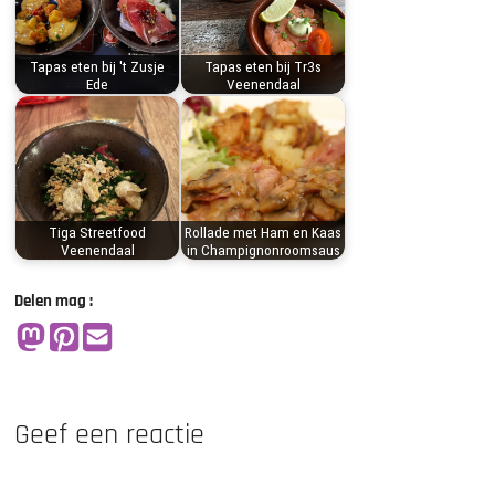
Tapas eten bij 't Zusje
Tapas eten bij Tr3s
Ede
Veenendaal
Tiga Streetfood
Rollade met Ham en Kaas
Veenendaal
in Champignonroomsaus
Delen mag :
Geef een reactie