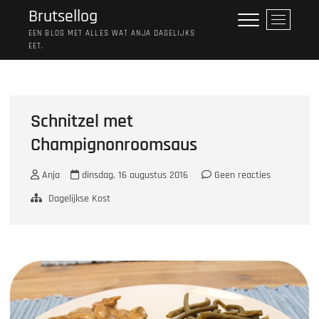
Ga
Brutsellog
M
naar
e
EEN BLOG MET ALLES WAT ANJA DAGELIJKS
de
EET.
n
inhoud
u
k
n
o
Schnitzel met
p
Champignonroomsaus
Anja
dinsdag, 16 augustus 2016
Geen reacties
Dagelijkse Kost