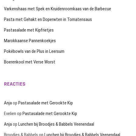
Varkenshaas met Spek en Kruidenroomkaas van de Barbecue
Pasta met Gehakt en Doperwten in Tomatensaus
Pastasalade met Kipfrietjes
Marokkaanse Pannenkoekjes
Pokébowls van de Plus in Leersum
Boerenkool met Verse Worst
REACTIES
Anja
op
Pastasalade met Gerookte Kip
Evelien
op
Pastasalade met Gerookte Kip
Anja
op
Lunchen bij Broodjes & Babbels Veenendaal
Broodjes & Babbels
op
Lunchen bij Broodjes & Babbels Veenendaal