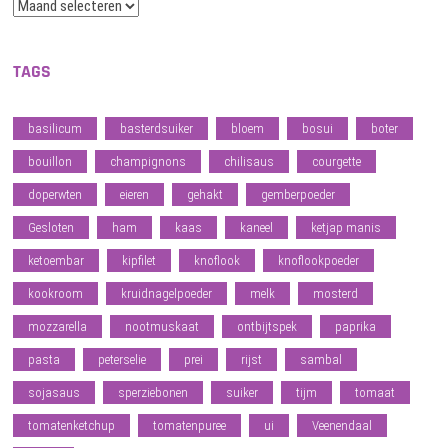
Archief
TAGS
basilicum
basterdsuiker
bloem
bosui
boter
bouillon
champignons
chilisaus
courgette
doperwten
eieren
gehakt
gemberpoeder
Gesloten
ham
kaas
kaneel
ketjap manis
ketoembar
kipfilet
knoflook
knoflookpoeder
kookroom
kruidnagelpoeder
melk
mosterd
mozzarella
nootmuskaat
ontbijtspek
paprika
pasta
peterselie
prei
rijst
sambal
sojasaus
sperziebonen
suiker
tijm
tomaat
tomatenketchup
tomatenpuree
ui
Veenendaal