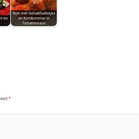
Rijst met Gehaktballetjes
ni en
en Komkommer in
Tomatensaus
d met
*