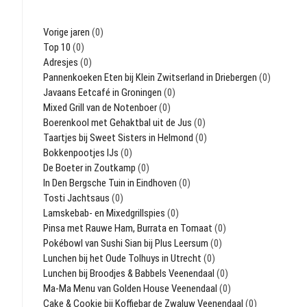
Vorige jaren
(0)
Top 10
(0)
Adresjes
(0)
Pannenkoeken Eten bij Klein Zwitserland in Driebergen
(0)
Javaans Eetcafé in Groningen
(0)
Mixed Grill van de Notenboer
(0)
Boerenkool met Gehaktbal uit de Jus
(0)
Taartjes bij Sweet Sisters in Helmond
(0)
Bokkenpootjes IJs
(0)
De Boeter in Zoutkamp
(0)
In Den Bergsche Tuin in Eindhoven
(0)
Tosti Jachtsaus
(0)
Lamskebab- en Mixedgrillspies
(0)
Pinsa met Rauwe Ham, Burrata en Tomaat
(0)
Pokébowl van Sushi Sian bij Plus Leersum
(0)
Lunchen bij het Oude Tolhuys in Utrecht
(0)
Lunchen bij Broodjes & Babbels Veenendaal
(0)
Ma-Ma Menu van Golden House Veenendaal
(0)
Cake & Cookie bij Koffiebar de Zwaluw Veenendaal
(0)