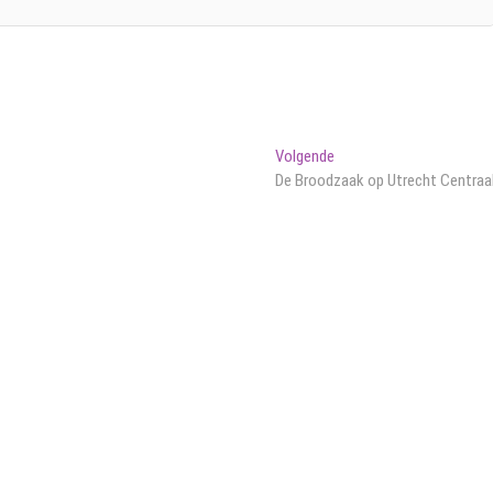
Volgend
Volgende
bericht:
De Broodzaak op Utrecht Centraa