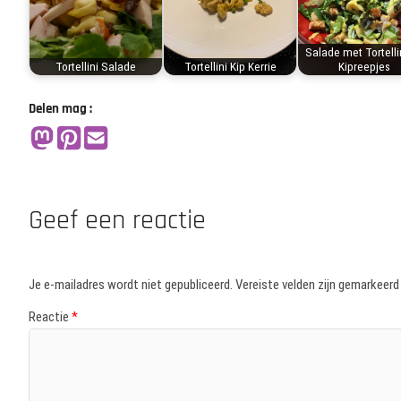
Salade met Tortelli
Tortellini Salade
Tortellini Kip Kerrie
Kipreepjes
Delen mag :
Geef een reactie
Je e-mailadres wordt niet gepubliceerd.
Vereiste velden zijn gemarkeer
Reactie
*