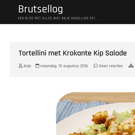
Ga
Brutsellog
naar
de
EEN BLOG MET ALLES WAT ANJA DAGELIJKS EET.
inhoud
Tortellini met Krokante Kip Salade
Anja
maandag, 15 augustus 2016
Geen reacties