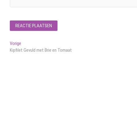
Bericht
Vorig
Vorige
bericht:
Kipfilet Gevuld met Brie en Tomaat
navigatie