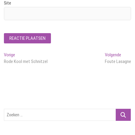
Site
Bericht
Vorig
Volgend
Vorige
Volgende
bericht:
bericht:
Rode Kool met Schnitzel
Foute Lasagne
navigatie
Zoeken
…