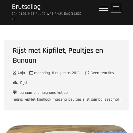
Ga
Brutsellog
M
naar
e
EEN BLOG MET ALLES WAT ANJA DAGELIJKS
de
EET.
n
inhoud
u
k
n
o
Rijst met Kipfilet, Peultjes en
p
Banaan
Anja
maandag, 8 augustus 2016
Geen reacties
Rijst
banaan
champignons
ketjap
manis
kipfilet
knoflook
maizena
peultjes
rijst
sambal
sesamolie
ui