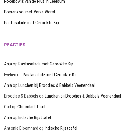
Pokébowls van de Plus in Leersum
Boerenkool met Verse Worst
Pastasalade met Gerookte Kip
REACTIES
Anja
op
Pastasalade met Gerookte Kip
Evelien
op
Pastasalade met Gerookte Kip
Anja
op
Lunchen bij Broodjes & Babbels Veenendaal
Broodjes & Babbels
op
Lunchen bij Broodjes & Babbels Veenendaal
Carl
op
Chocoladetaart
Anja
op
Indische Rijsttafel
Antonie Bloemhard
op
Indische Rijsttafel