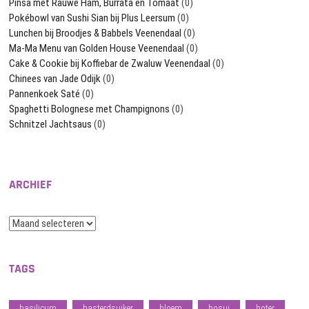
Pinsa met Rauwe Ham, Burrata en Tomaat
(0)
Pokébowl van Sushi Sian bij Plus Leersum
(0)
Lunchen bij Broodjes & Babbels Veenendaal
(0)
Ma-Ma Menu van Golden House Veenendaal
(0)
Cake & Cookie bij Koffiebar de Zwaluw Veenendaal
(0)
Chinees van Jade Odijk
(0)
Pannenkoek Saté
(0)
Spaghetti Bolognese met Champignons
(0)
Schnitzel Jachtsaus
(0)
ARCHIEF
Archief
TAGS
basilicum
basterdsuiker
bloem
bosui
boter