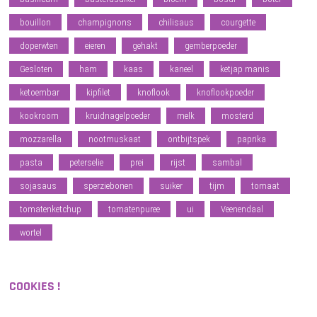
bouillon
champignons
chilisaus
courgette
doperwten
eieren
gehakt
gemberpoeder
Gesloten
ham
kaas
kaneel
ketjap manis
ketoembar
kipfilet
knoflook
knoflookpoeder
kookroom
kruidnagelpoeder
melk
mosterd
mozzarella
nootmuskaat
ontbijtspek
paprika
pasta
peterselie
prei
rijst
sambal
sojasaus
sperziebonen
suiker
tijm
tomaat
tomatenketchup
tomatenpuree
ui
Veenendaal
wortel
COOKIES !