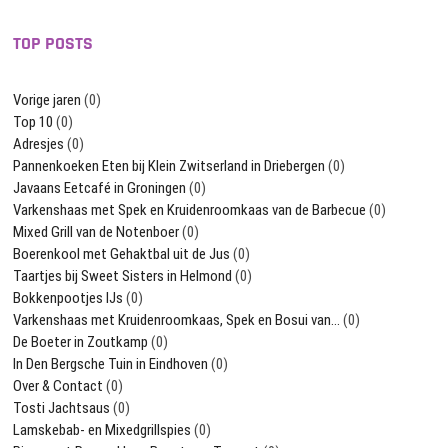
TOP POSTS
Vorige jaren
(0)
Top 10
(0)
Adresjes
(0)
Pannenkoeken Eten bij Klein Zwitserland in Driebergen
(0)
Javaans Eetcafé in Groningen
(0)
Varkenshaas met Spek en Kruidenroomkaas van de Barbecue
(0)
Mixed Grill van de Notenboer
(0)
Boerenkool met Gehaktbal uit de Jus
(0)
Taartjes bij Sweet Sisters in Helmond
(0)
Bokkenpootjes IJs
(0)
Varkenshaas met Kruidenroomkaas, Spek en Bosui van…
(0)
De Boeter in Zoutkamp
(0)
In Den Bergsche Tuin in Eindhoven
(0)
Over & Contact
(0)
Tosti Jachtsaus
(0)
Lamskebab- en Mixedgrillspies
(0)