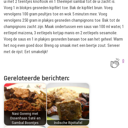
ui met 2 teentjes knoflook en 1 theelepel sambal tot de ui zacht is.
Voeg 1 in blokjes gesneden kipfilet toe. Bak de kipfilet bruin. Voeg
vervolgens 100 gram peultjes toe en wok 5 minuten mee. Voeg
vervolgens 250 gram in plakjes gesneden champignons toe. Bak tot de
champignons zacht zijn. Maak ondertussen een saus van 100 ml water, 1
eetlepel maïzena, 3 eetlepels ketjap manis en 2 eetlepels sesamolie.
Voeg de saus en 1 in plakjes gesneden banaan toe aan het geheel. Warm
het nog even goed door. Breng op smaak met een beetje zout. Serveer
met de rijst. Eet smakelijk!
0
Gerelateerde berichten:
Nasi Goreng met
Ossenhaas Saté en
Sambal Boontjes
Indische Rijsttafel