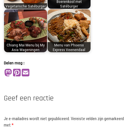
Boerenkool met
Vegetarische Satéburger
Satéburger
Chiang Mai Menu bij My
Menu van Phoenix
Asia Wageningen
Express Veenendaal
Delen mag :
Geef een reactie
Je e-mailadres wordt niet gepubliceerd.
Vereiste velden zijn gemarkeerd
met
*