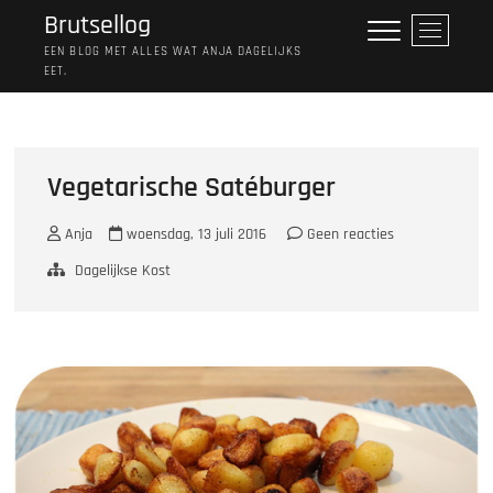
Ga
Brutsellog
M
naar
e
EEN BLOG MET ALLES WAT ANJA DAGELIJKS
de
EET.
n
inhoud
u
k
n
o
Vegetarische Satéburger
p
Anja
woensdag, 13 juli 2016
Geen reacties
Dagelijkse Kost