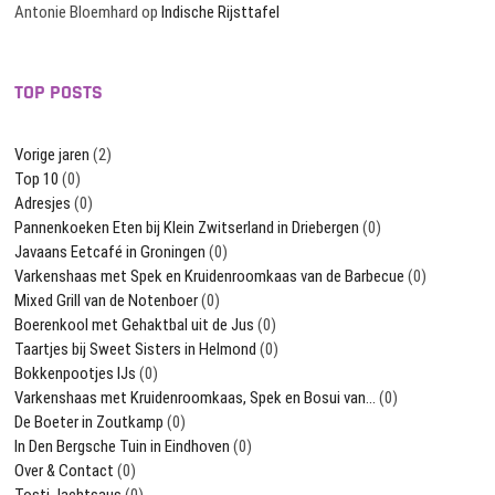
Antonie Bloemhard
op
Indische Rijsttafel
TOP POSTS
Vorige jaren
(2)
Top 10
(0)
Adresjes
(0)
Pannenkoeken Eten bij Klein Zwitserland in Driebergen
(0)
Javaans Eetcafé in Groningen
(0)
Varkenshaas met Spek en Kruidenroomkaas van de Barbecue
(0)
Mixed Grill van de Notenboer
(0)
Boerenkool met Gehaktbal uit de Jus
(0)
Taartjes bij Sweet Sisters in Helmond
(0)
Bokkenpootjes IJs
(0)
Varkenshaas met Kruidenroomkaas, Spek en Bosui van…
(0)
De Boeter in Zoutkamp
(0)
In Den Bergsche Tuin in Eindhoven
(0)
Over & Contact
(0)
Tosti Jachtsaus
(0)