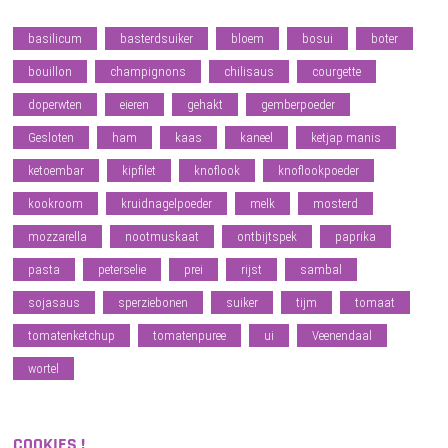
basilicum
basterdsuiker
bloem
bosui
boter
bouillon
champignons
chilisaus
courgette
doperwten
eieren
gehakt
gemberpoeder
Gesloten
ham
kaas
kaneel
ketjap manis
ketoembar
kipfilet
knoflook
knoflookpoeder
kookroom
kruidnagelpoeder
melk
mosterd
mozzarella
nootmuskaat
ontbijtspek
paprika
pasta
peterselie
prei
rijst
sambal
sojasaus
sperziebonen
suiker
tijm
tomaat
tomatenketchup
tomatenpuree
ui
Veenendaal
wortel
COOKIES !