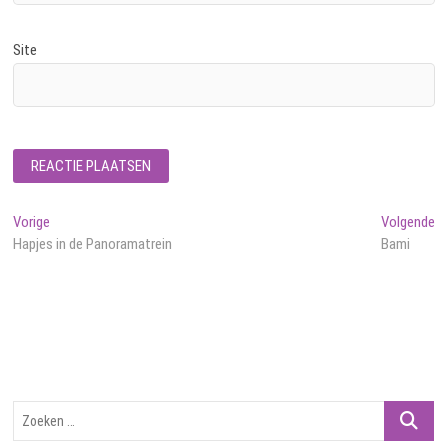
Site
Bericht
Vorig
Vo
Vorige
Volgende
bericht:
be
Hapjes in de Panoramatrein
Bami
navigatie
Zoeken
…