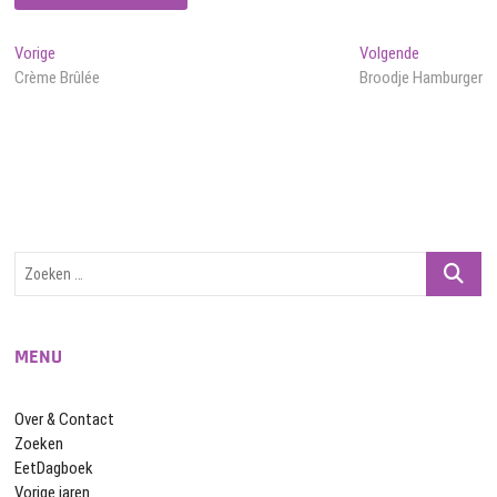
Bericht
Vorig
Volgend
Vorige
Volgende
bericht:
bericht:
Crème Brûlée
Broodje Hamburger
navigatie
Zoeken
…
MENU
Over & Contact
Zoeken
EetDagboek
Vorige jaren