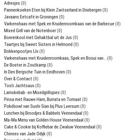
Adresjes
(0)
Pannenkoeken Eten bij Klein Zwitserland in Driebergen
(0)
Javaans Eetcafé in Groningen
(0)
Varkenshaas met Spek en Kruidenroomkaas van de Barbecue
(0)
Mixed Grill van de Notenboer
(0)
Boerenkool met Gehaktbal uit de Jus
(0)
Taartjes bij Sweet Sisters in Helmond
(0)
Bokkenpootjes IJs
(0)
Varkenshaas met Kruidenroomkaas, Spek en Bosui van…
(0)
De Boeter in Zoutkamp
(0)
In Den Bergsche Tuin in Eindhoven
(0)
Over & Contact
(0)
Tosti Jachtsaus
(0)
Lamskebab- en Mixedgrillspies
(0)
Pinsa met Rauwe Ham, Burrata en Tomaat
(0)
Pokébowl van Sushi Sian bij Plus Leersum
(0)
Lunchen bij Broodjes & Babbels Veenendaal
(0)
Ma-Ma Menu van Golden House Veenendaal
(0)
Cake & Cookie bij Koffiebar de Zwaluw Veenendaal
(0)
Chinees van Jade Odijk
(0)