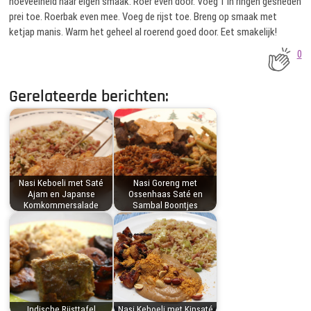
hoeveelheid naar eigen smaak. Roer even door. Voeg 1 in ringen gesneden
prei toe. Roerbak even mee. Voeg de rijst toe. Breng op smaak met
ketjap manis. Warm het geheel al roerend goed door. Eet smakelijk!
0
Gerelateerde berichten:
Nasi Keboeli met Saté
Nasi Goreng met
Ajam en Japanse
Ossenhaas Saté en
Komkommersalade
Sambal Boontjes
Indische Rijsttafel
Nasi Keboeli met Kipsaté