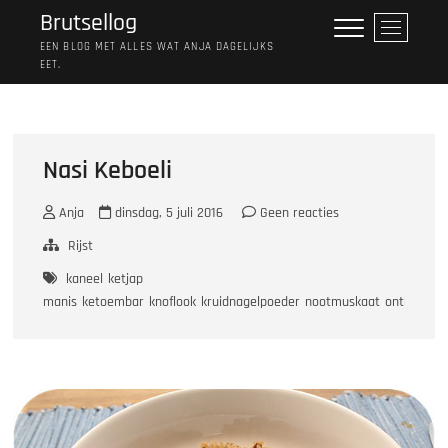
Ga
Brutsellog
M
naar
e
EEN BLOG MET ALLES WAT ANJA DAGELIJKS
de
EET.
n
inhoud
u
k
n
o
Nasi Keboeli
p
Anja
dinsdag, 5 juli 2016
Geen reacties
Rijst
kaneel
ketjap
manis
ketoembar
knoflook
kruidnagelpoeder
nootmuskaat
ontbijtspe