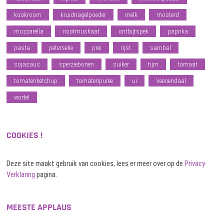
kookroom
kruidnagelpoeder
melk
mosterd
mozzarella
nootmuskaat
ontbijtspek
paprika
pasta
peterselie
prei
rijst
sambal
sojasaus
sperziebonen
suiker
tijm
tomaat
tomatenketchup
tomatenpuree
ui
Veenendaal
wortel
COOKIES !
Deze site maakt gebruik van cookies, lees er meer over op de
Privacy
Verklaring
pagina.
MEESTE APPLAUS