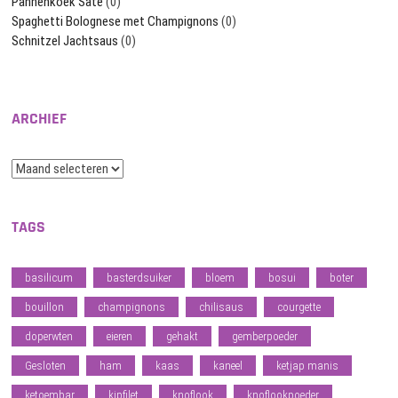
Pannenkoek Saté
(0)
Spaghetti Bolognese met Champignons
(0)
Schnitzel Jachtsaus
(0)
ARCHIEF
Archief
TAGS
basilicum
basterdsuiker
bloem
bosui
boter
bouillon
champignons
chilisaus
courgette
doperwten
eieren
gehakt
gemberpoeder
Gesloten
ham
kaas
kaneel
ketjap manis
ketoembar
kipfilet
knoflook
knoflookpoeder