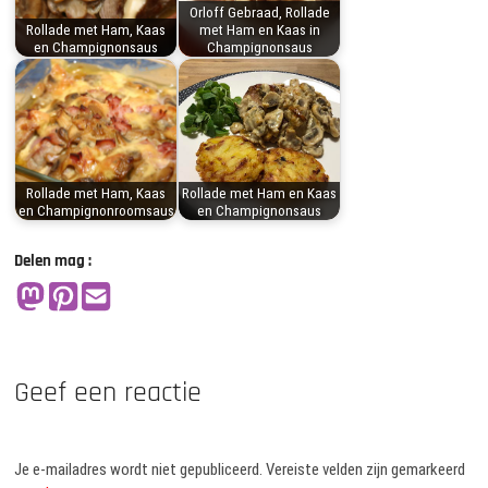
Orloff Gebraad, Rollade
Rollade met Ham, Kaas
met Ham en Kaas in
en Champignonsaus
Champignonsaus
Rollade met Ham, Kaas
Rollade met Ham en Kaas
en Champignonroomsaus
en Champignonsaus
Delen mag :
Geef een reactie
Je e-mailadres wordt niet gepubliceerd.
Vereiste velden zijn gemarkeerd