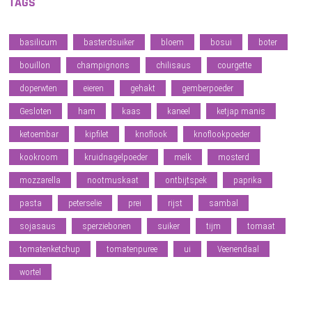
TAGS
basilicum
basterdsuiker
bloem
bosui
boter
bouillon
champignons
chilisaus
courgette
doperwten
eieren
gehakt
gemberpoeder
Gesloten
ham
kaas
kaneel
ketjap manis
ketoembar
kipfilet
knoflook
knoflookpoeder
kookroom
kruidnagelpoeder
melk
mosterd
mozzarella
nootmuskaat
ontbijtspek
paprika
pasta
peterselie
prei
rijst
sambal
sojasaus
sperziebonen
suiker
tijm
tomaat
tomatenketchup
tomatenpuree
ui
Veenendaal
wortel