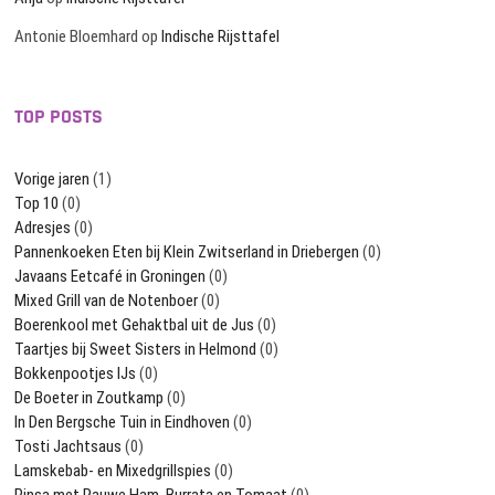
Antonie Bloemhard
op
Indische Rijsttafel
TOP POSTS
Vorige jaren
(1)
Top 10
(0)
Adresjes
(0)
Pannenkoeken Eten bij Klein Zwitserland in Driebergen
(0)
Javaans Eetcafé in Groningen
(0)
Mixed Grill van de Notenboer
(0)
Boerenkool met Gehaktbal uit de Jus
(0)
Taartjes bij Sweet Sisters in Helmond
(0)
Bokkenpootjes IJs
(0)
De Boeter in Zoutkamp
(0)
In Den Bergsche Tuin in Eindhoven
(0)
Tosti Jachtsaus
(0)
Lamskebab- en Mixedgrillspies
(0)
Pinsa met Rauwe Ham, Burrata en Tomaat
(0)