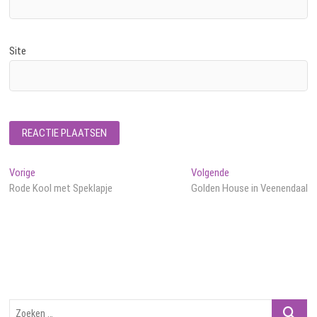
Site
Bericht
Vorig
Volgend
Vorige
Volgende
bericht:
bericht:
Rode Kool met Speklapje
Golden House in Veenendaal
navigatie
Zoeken