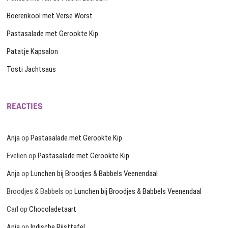
Boerenkool met Verse Worst
Pastasalade met Gerookte Kip
Patatje Kapsalon
Tosti Jachtsaus
REACTIES
Anja
op
Pastasalade met Gerookte Kip
Evelien
op
Pastasalade met Gerookte Kip
Anja
op
Lunchen bij Broodjes & Babbels Veenendaal
Broodjes & Babbels
op
Lunchen bij Broodjes & Babbels Veenendaal
Carl
op
Chocoladetaart
Anja
op
Indische Rijsttafel