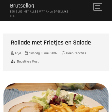
Ga
Brutsellog
M
naar
e
EEN BLOG MET ALLES WAT ANJA DAGELIJKS
de
EET.
n
inhoud
u
k
n
o
Rollade met Frietjes en Salade
p
Anja
dinsdag, 3 mei 2016
Geen reacties
Dagelijkse Kost