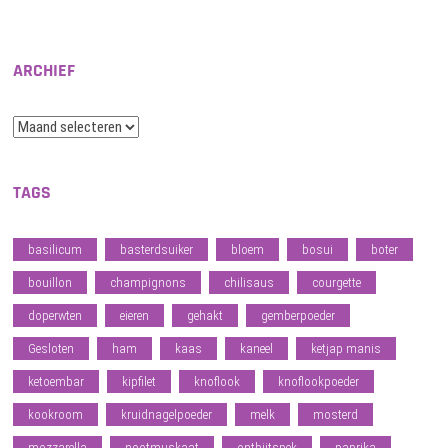
ARCHIEF
Archief
TAGS
basilicum
basterdsuiker
bloem
bosui
boter
bouillon
champignons
chilisaus
courgette
doperwten
eieren
gehakt
gemberpoeder
Gesloten
ham
kaas
kaneel
ketjap manis
ketoembar
kipfilet
knoflook
knoflookpoeder
kookroom
kruidnagelpoeder
melk
mosterd
mozzarella
nootmuskaat
ontbijtspek
paprika