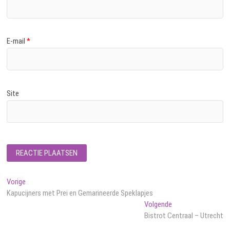
E-mail
*
Site
Bericht
Vorig
Vorige
bericht:
Kapucijners met Prei en Gemarineerde Speklapjes
navigatie
Volgend
Volgende
bericht:
Bistrot Centraal – Utrecht