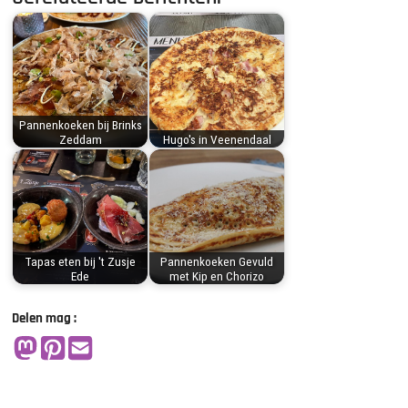
Pannenkoeken bij Brinks
Zeddam
Hugo's in Veenendaal
Tapas eten bij 't Zusje
Pannenkoeken Gevuld
Ede
met Kip en Chorizo
Delen mag :