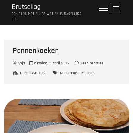
Ga
Brutsellog
M
naar
e
EEN BLOG MET ALLES WAT ANJA DAGELIJKS
de
EET.
n
inhoud
u
k
n
o
Pannenkoeken
p
Anja
dinsdag, 5 april 2016
Geen reacties
Dagelijkse Kost
Koopmans
recensie