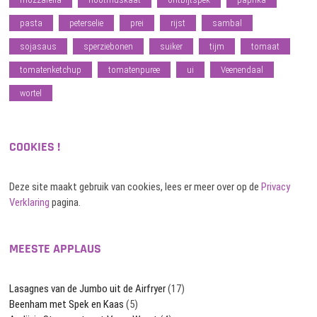
pasta
peterselie
prei
rijst
sambal
sojasaus
sperziebonen
suiker
tijm
tomaat
tomatenketchup
tomatenpuree
ui
Veenendaal
wortel
COOKIES !
Deze site maakt gebruik van cookies, lees er meer over op de
Privacy
Verklaring
pagina.
MEESTE APPLAUS
Lasagnes van de Jumbo uit de Airfryer
(17)
Beenham met Spek en Kaas
(5)