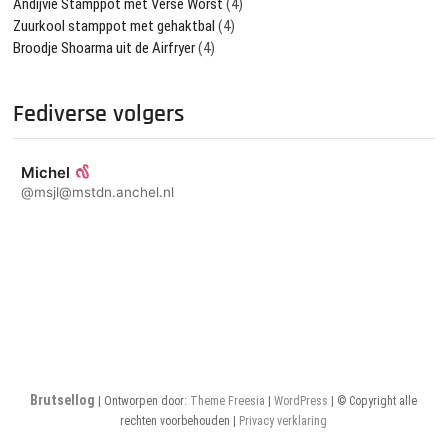
Andijvie Stamppot met Verse Worst
(4)
Zuurkool stamppot met gehaktbal
(4)
Broodje Shoarma uit de Airfryer
(4)
Fediverse volgers
Michel
@msjl@mstdn.anchel.nl
Brutsellog
| Ontworpen door:
Theme Freesia
|
WordPress
| © Copyright alle
rechten voorbehouden |
Privacy verklaring