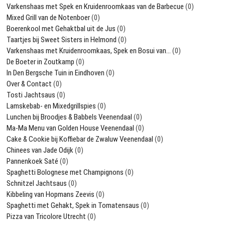
Varkenshaas met Spek en Kruidenroomkaas van de Barbecue
(0)
Mixed Grill van de Notenboer
(0)
Boerenkool met Gehaktbal uit de Jus
(0)
Taartjes bij Sweet Sisters in Helmond
(0)
Varkenshaas met Kruidenroomkaas, Spek en Bosui van…
(0)
De Boeter in Zoutkamp
(0)
In Den Bergsche Tuin in Eindhoven
(0)
Over & Contact
(0)
Tosti Jachtsaus
(0)
Lamskebab- en Mixedgrillspies
(0)
Lunchen bij Broodjes & Babbels Veenendaal
(0)
Ma-Ma Menu van Golden House Veenendaal
(0)
Cake & Cookie bij Koffiebar de Zwaluw Veenendaal
(0)
Chinees van Jade Odijk
(0)
Pannenkoek Saté
(0)
Spaghetti Bolognese met Champignons
(0)
Schnitzel Jachtsaus
(0)
Kibbeling van Hopmans Zeevis
(0)
Spaghetti met Gehakt, Spek in Tomatensaus
(0)
Pizza van Tricolore Utrecht
(0)