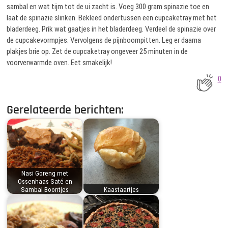
sambal en wat tijm tot de ui zacht is. Voeg 300 gram spinazie toe en
laat de spinazie slinken. Bekleed ondertussen een cupcaketray met het
bladerdeeg. Prik wat gaatjes in het bladerdeeg. Verdeel de spinazie over
de cupcakevormpjes. Vervolgens de pijnboompitten. Leg er daarna
plakjes brie op. Zet de cupcaketray ongeveer 25 minuten in de
voorverwarmde oven. Eet smakelijk!
0
Gerelateerde berichten:
Nasi Goreng met
Ossenhaas Saté en
Sambal Boontjes
Kaastaartjes