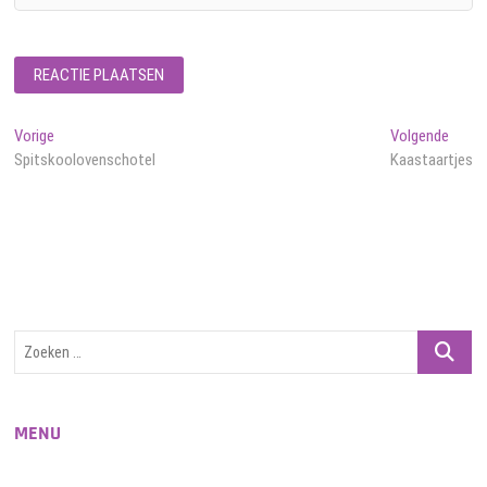
Bericht
Vorig
Volge
Vorige
Volgende
bericht:
berich
Spitskoolovenschotel
Kaastaartjes
navigatie
Zoeken
…
MENU