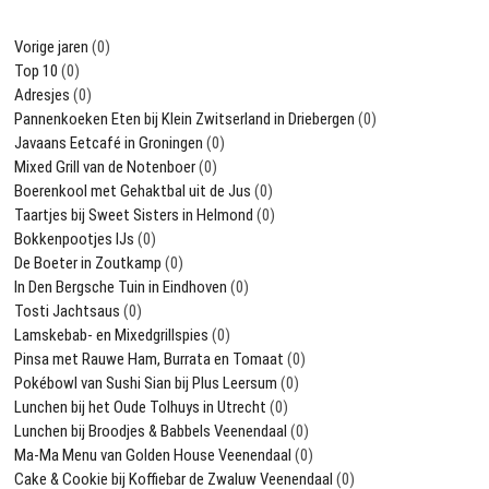
Vorige jaren
(0)
Top 10
(0)
Adresjes
(0)
Pannenkoeken Eten bij Klein Zwitserland in Driebergen
(0)
Javaans Eetcafé in Groningen
(0)
Mixed Grill van de Notenboer
(0)
Boerenkool met Gehaktbal uit de Jus
(0)
Taartjes bij Sweet Sisters in Helmond
(0)
Bokkenpootjes IJs
(0)
De Boeter in Zoutkamp
(0)
In Den Bergsche Tuin in Eindhoven
(0)
Tosti Jachtsaus
(0)
Lamskebab- en Mixedgrillspies
(0)
Pinsa met Rauwe Ham, Burrata en Tomaat
(0)
Pokébowl van Sushi Sian bij Plus Leersum
(0)
Lunchen bij het Oude Tolhuys in Utrecht
(0)
Lunchen bij Broodjes & Babbels Veenendaal
(0)
Ma-Ma Menu van Golden House Veenendaal
(0)
Cake & Cookie bij Koffiebar de Zwaluw Veenendaal
(0)