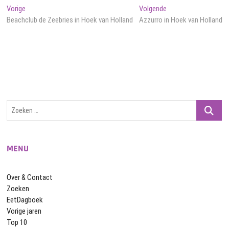
Bericht
Vorig
Volgend
Vorige
Volgende
bericht:
bericht:
Beachclub de Zeebries in Hoek van Holland
Azzurro in Hoek van Holland
navigatie
Zoeken
…
MENU
Over & Contact
Zoeken
EetDagboek
Vorige jaren
Top 10