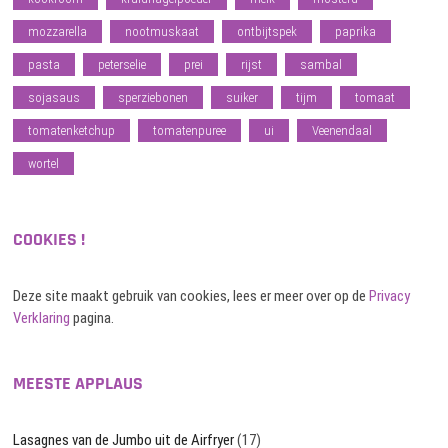
mozzarella
nootmuskaat
ontbijtspek
paprika
pasta
peterselie
prei
rijst
sambal
sojasaus
sperziebonen
suiker
tijm
tomaat
tomatenketchup
tomatenpuree
ui
Veenendaal
wortel
COOKIES !
Deze site maakt gebruik van cookies, lees er meer over op de
Privacy
Verklaring
pagina.
MEESTE APPLAUS
Lasagnes van de Jumbo uit de Airfryer
(17)