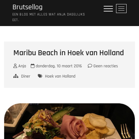
Ga
Brutsellog
M
naar
e
EEN BLOG MET ALLES WAT ANJA DAGELIJKS
de
EET.
n
inhoud
u
k
n
o
Maribu Beach in Hoek van Holland
p
Anja
donderdag, 10 maart 2016
Geen reacties
Diner
Hoek van Holland