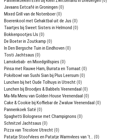
Pannenkoeken Eten bij Klein Zwitserland in Driebergen
(0)
Javaans Eetcafé in Groningen
(0)
Mixed Grill van de Notenboer
(0)
Boerenkool met Gehaktbal uit de Jus
(0)
Taartjes bij Sweet Sisters in Helmond
(0)
Bokkenpootjes IJs
(0)
De Boeter in Zoutkamp
(0)
In Den Bergsche Tuin in Eindhoven
(0)
Tosti Jachtsaus
(0)
Lamskebab- en Mixedgrillspies
(0)
Pinsa met Rauwe Ham, Burrata en Tomaat
(0)
Pokébowl van Sushi Sian bij Plus Leersum
(0)
Lunchen bij het Oude Tolhuys in Utrecht
(0)
Lunchen bij Broodjes & Babbels Veenendaal
(0)
Ma-Ma Menu van Golden House Veenendaal
(0)
Cake & Cookie bij Koffiebar de Zwaluw Veenendaal
(0)
Pannenkoek Saté
(0)
Spaghetti Bolognese met Champignons
(0)
Schnitzel Jachtsaus
(0)
Pizza van Tricolore Utrecht
(0)
Patatje Stoofvlees en Patatje Warmvlees van ‘t…
(0)