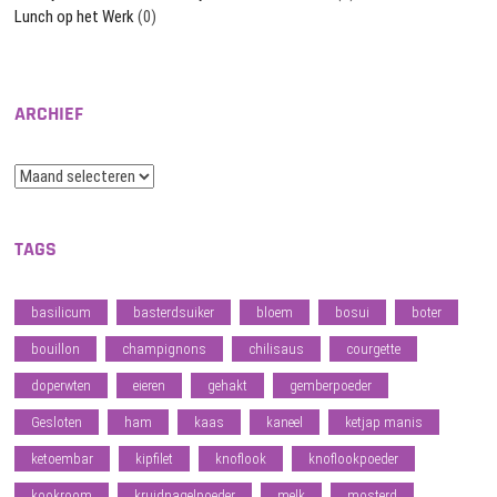
Lunch op het Werk
(0)
ARCHIEF
Archief
TAGS
basilicum
basterdsuiker
bloem
bosui
boter
bouillon
champignons
chilisaus
courgette
doperwten
eieren
gehakt
gemberpoeder
Gesloten
ham
kaas
kaneel
ketjap manis
ketoembar
kipfilet
knoflook
knoflookpoeder
kookroom
kruidnagelpoeder
melk
mosterd