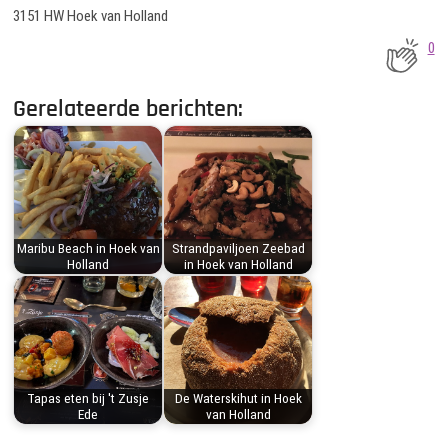
3151 HW Hoek van Holland
0
Gerelateerde berichten:
Maribu Beach in Hoek van
Strandpaviljoen Zeebad
Holland
in Hoek van Holland
Tapas eten bij 't Zusje
De Waterskihut in Hoek
Ede
van Holland