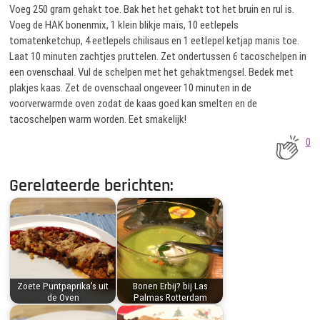
Voeg 250 gram gehakt toe. Bak het het gehakt tot het bruin en rul is.
Voeg de HAK bonenmix, 1 klein blikje maïs, 10 eetlepels
tomatenketchup, 4 eetlepels chilisaus en 1 eetlepel ketjap manis toe.
Laat 10 minuten zachtjes pruttelen. Zet ondertussen 6 tacoschelpen in
een ovenschaal. Vul de schelpen met het gehaktmengsel. Bedek met
plakjes kaas. Zet de ovenschaal ongeveer 10 minuten in de
voorverwarmde oven zodat de kaas goed kan smelten en de
tacoschelpen warm worden. Eet smakelijk!
0
Gerelateerde berichten:
Zoete Puntpaprika's uit
Bonen Erbij? bij Las
de Oven
Palmas Rotterdam