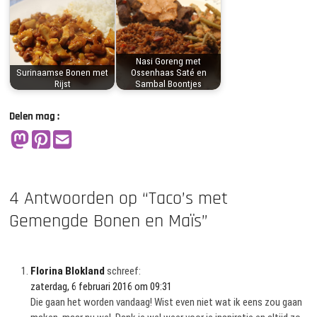
Nasi Goreng met
Surinaamse Bonen met
Ossenhaas Saté en
Rijst
Sambal Boontjes
Delen mag :
4 Antwoorden op “Taco’s met
Gemengde Bonen en Maïs”
Florina Blokland
schreef:
zaterdag, 6 februari 2016 om 09:31
Die gaan het worden vandaag! Wist even niet wat ik eens zou gaan