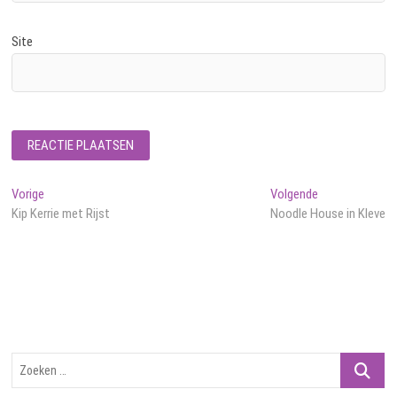
Site
Bericht
Vorig
Volgend
Vorige
Volgende
bericht:
bericht:
Kip Kerrie met Rijst
Noodle House in Kleve
navigatie
Zoeken
…