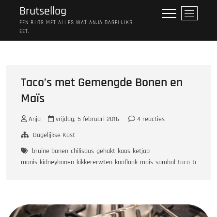
Ga
Brutsellog
M
naar
e
EEN BLOG MET ALLES WAT ANJA DAGELIJKS
de
EET.
n
inhoud
u
k
n
o
Taco’s met Gemengde Bonen en
p
Maïs
Anja
vrijdag, 5 februari 2016
4 reacties
Dagelijkse Kost
bruine bonen
chilisaus
gehakt
kaas
ketjap
manis
kidneybonen
kikkererwten
knoflook
mais
sambal
taco
tomaten