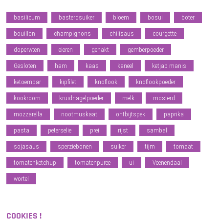
basilicum
basterdsuiker
bloem
bosui
boter
bouillon
champignons
chilisaus
courgette
doperwten
eieren
gehakt
gemberpoeder
Gesloten
ham
kaas
kaneel
ketjap manis
ketoembar
kipfilet
knoflook
knoflookpoeder
kookroom
kruidnagelpoeder
melk
mosterd
mozzarella
nootmuskaat
ontbijtspek
paprika
pasta
peterselie
prei
rijst
sambal
sojasaus
sperziebonen
suiker
tijm
tomaat
tomatenketchup
tomatenpuree
ui
Veenendaal
wortel
COOKIES !