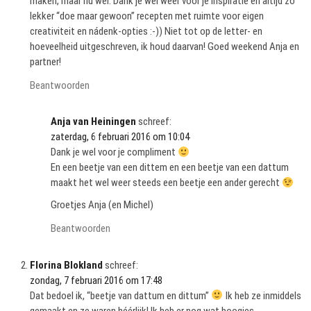
maken, maar nu wel. Dank je wel weer voor je inspiratie en altijd zo
lekker “doe maar gewoon” recepten met ruimte voor eigen
creativiteit en nádenk-opties :-)) Niet tot op de letter- en
hoeveelheid uitgeschreven, ik houd daarvan! Goed weekend Anja en
partner!
Beantwoorden
Anja van Heiningen
schreef:
zaterdag, 6 februari 2016 om 10:04
Dank je wel voor je compliment
En een beetje van een dittem en een beetje van een dattum
maakt het wel weer steeds een beetje een ander gerecht
Groetjes Anja (en Michel)
Beantwoorden
Florina Blokland
schreef:
zondag, 7 februari 2016 om 17:48
Dat bedoel ik, “beetje van dattum en dittum”
Ik heb ze inmiddels
gemaakt en ze waren héérlijk! Ik heb er nog wat boogjes