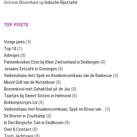
Antonie Bloemhard
op
Indische Rijsttafel
TOP POSTS
Vorige jaren
(5)
Top 10
(1)
Adresjes
(0)
Pannenkoeken Eten bij Klein Zwitserland in Driebergen
(0)
Javaans Eetcafé in Groningen
(0)
Varkenshaas met Spek en Kruidenroomkaas van de Barbecue
(3)
Mixed Grill van de Notenboer
(0)
Boerenkool met Gehaktbal uit de Jus
(0)
Taartjes bij Sweet Sisters in Helmond
(0)
Bokkenpootjes IJs
(0)
Varkenshaas met Kruidenroomkaas, Spek en Bosui van…
(3)
De Boeter in Zoutkamp
(0)
In Den Bergsche Tuin in Eindhoven
(0)
Over & Contact
(0)
Tosti Jachtsaus
(0)