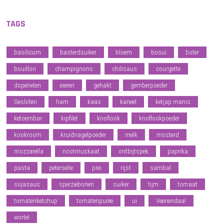
TAGS
basilicum
basterdsuiker
bloem
bosui
boter
bouillon
champignons
chilisaus
courgette
doperwten
eieren
gehakt
gemberpoeder
Gesloten
ham
kaas
kaneel
ketjap manis
ketoembar
kipfilet
knoflook
knoflookpoeder
kookroom
kruidnagelpoeder
melk
mosterd
mozzarella
nootmuskaat
ontbijtspek
paprika
pasta
peterselie
prei
rijst
sambal
sojasaus
sperziebonen
suiker
tijm
tomaat
tomatenketchup
tomatenpuree
ui
Veenendaal
wortel