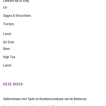
Lekkers Na of Erbij
IJs
Sapjes & Smoothies
Toetjes
Lunch
Uit Eten
Diner
High Tea
Lunch
DEZE WEEK
Varkenshaas met Spek en Kruidenroomkaas van de Barbecue