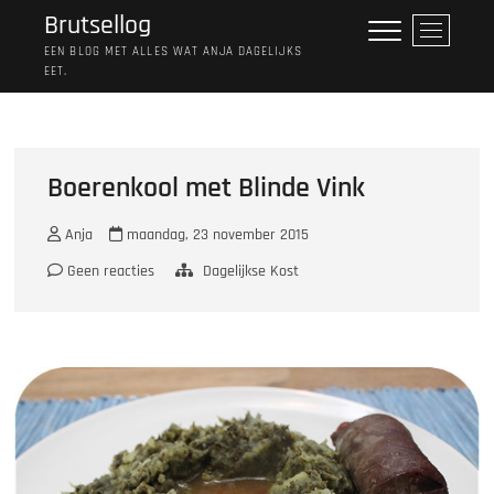
Ga
Brutsellog
M
naar
e
EEN BLOG MET ALLES WAT ANJA DAGELIJKS
de
EET.
n
inhoud
u
k
n
o
Boerenkool met Blinde Vink
p
Anja
maandag, 23 november 2015
Geen reacties
Dagelijkse Kost