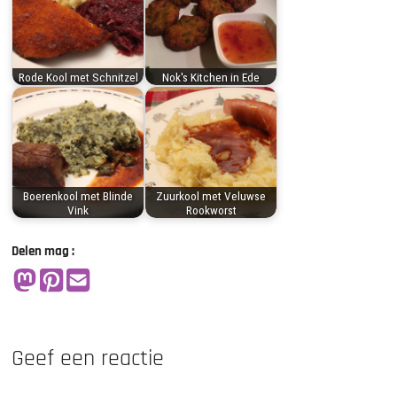
Rode Kool met Schnitzel
Nok's Kitchen in Ede
Boerenkool met Blinde
Zuurkool met Veluwse
Vink
Rookworst
Delen mag :
Geef een reactie