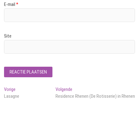
E-mail
*
Site
Bericht
Vorig
Volgend
Vorige
Volgende
bericht:
bericht:
Lasagne
Residence Rhenen (De Rotisserie) in Rhenen
navigatie