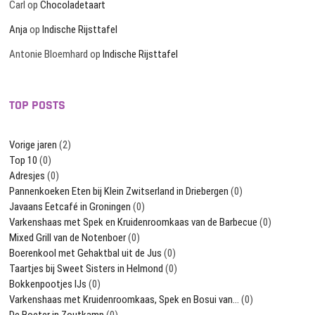
Carl
op
Chocoladetaart
Anja
op
Indische Rijsttafel
Antonie Bloemhard
op
Indische Rijsttafel
TOP POSTS
Vorige jaren
(2)
Top 10
(0)
Adresjes
(0)
Pannenkoeken Eten bij Klein Zwitserland in Driebergen
(0)
Javaans Eetcafé in Groningen
(0)
Varkenshaas met Spek en Kruidenroomkaas van de Barbecue
(0)
Mixed Grill van de Notenboer
(0)
Boerenkool met Gehaktbal uit de Jus
(0)
Taartjes bij Sweet Sisters in Helmond
(0)
Bokkenpootjes IJs
(0)
Varkenshaas met Kruidenroomkaas, Spek en Bosui van…
(0)
De Boeter in Zoutkamp
(0)