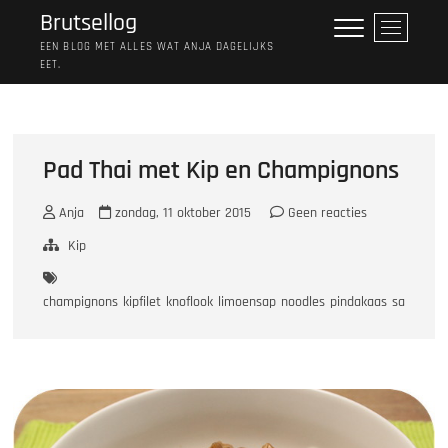
Ga
Brutsellog
M
naar
e
EEN BLOG MET ALLES WAT ANJA DAGELIJKS
de
EET.
n
inhoud
u
k
n
o
Pad Thai met Kip en Champignons
p
Anja
zondag, 11 oktober 2015
Geen reacties
Kip
champignons
kipfilet
knoflook
limoensap
noodles
pindakaas
sambal
s