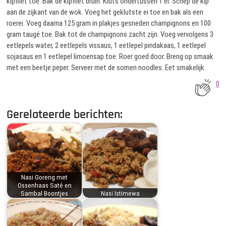
kipfilet toe. Bak de kipfilet bruin. Kluts ondertussen 1 ei. Schep de kip
aan de zijkant van de wok. Voeg het geklutste ei toe en bak als een
roerei. Voeg daarna 125 gram in plakjes gesneden champignons en 100
gram taugé toe. Bak tot de champignons zacht zijn. Voeg vervolgens 3
eetlepels water, 2 eetlepels vissaus, 1 eetlepel pindakaas, 1 eetlepel
sojasaus en 1 eetlepel limoensap toe. Roer goed door. Breng op smaak
met een beetje peper. Serveer met de somen noodles. Eet smakelijk.
0
Gerelateerde berichten:
Nasi Goreng met
Ossenhaas Saté en
Sambal Boontjes
Nasi Istimewa