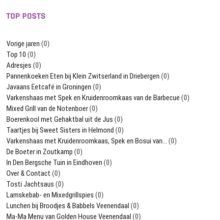
TOP POSTS
Vorige jaren
(0)
Top 10
(0)
Adresjes
(0)
Pannenkoeken Eten bij Klein Zwitserland in Driebergen
(0)
Javaans Eetcafé in Groningen
(0)
Varkenshaas met Spek en Kruidenroomkaas van de Barbecue
(0)
Mixed Grill van de Notenboer
(0)
Boerenkool met Gehaktbal uit de Jus
(0)
Taartjes bij Sweet Sisters in Helmond
(0)
Varkenshaas met Kruidenroomkaas, Spek en Bosui van…
(0)
De Boeter in Zoutkamp
(0)
In Den Bergsche Tuin in Eindhoven
(0)
Over & Contact
(0)
Tosti Jachtsaus
(0)
Lamskebab- en Mixedgrillspies
(0)
Lunchen bij Broodjes & Babbels Veenendaal
(0)
Ma-Ma Menu van Golden House Veenendaal
(0)