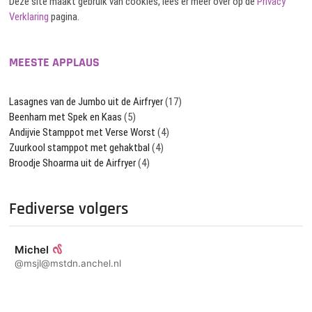
Deze site maakt gebruik van cookies, lees er meer over op de
Privacy
Verklaring
pagina.
MEESTE APPLAUS
Lasagnes van de Jumbo uit de Airfryer
(17)
Beenham met Spek en Kaas
(5)
Andijvie Stamppot met Verse Worst
(4)
Zuurkool stamppot met gehaktbal
(4)
Broodje Shoarma uit de Airfryer
(4)
Fediverse volgers
Michel
@msjl@mstdn.anchel.nl