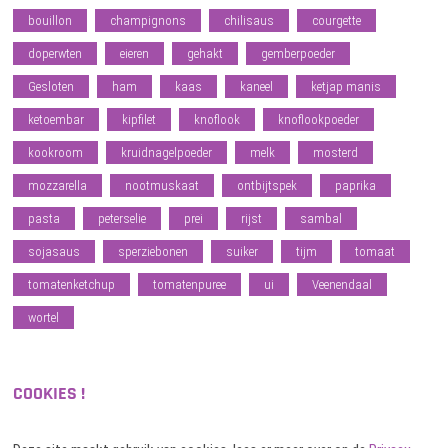
bouillon
champignons
chilisaus
courgette
doperwten
eieren
gehakt
gemberpoeder
Gesloten
ham
kaas
kaneel
ketjap manis
ketoembar
kipfilet
knoflook
knoflookpoeder
kookroom
kruidnagelpoeder
melk
mosterd
mozzarella
nootmuskaat
ontbijtspek
paprika
pasta
peterselie
prei
rijst
sambal
sojasaus
sperziebonen
suiker
tijm
tomaat
tomatenketchup
tomatenpuree
ui
Veenendaal
wortel
COOKIES !