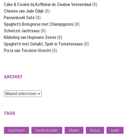
Cake & Cookie bij Koffiebar de Zwaluw Veenendaal
(0)
Chinees van Jade Odijk
(0)
Pannenkoek Saté
(0)
Spaghetti Bolognese met Champignons
(0)
Schnitzel Jachtsaus
(0)
Kibbeling van Hopmans Zeevis
(0)
Spaghetti met Gehakt, Spek in Tomatensaus
(0)
Pizza van Tricolore Utrecht
(0)
ARCHIEF
Archief
TAGS
basilicum
basterdsuiker
bloem
bosui
boter