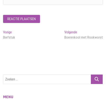
Bericht
Vorig
Volgend
Vorige
Volgende
bericht:
bericht:
Biefstuk
Boerenkool met Rookworst
navigatie
Zoeken
…
MENU