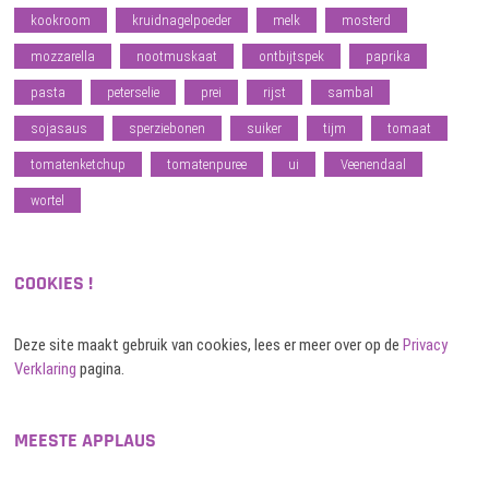
kookroom
kruidnagelpoeder
melk
mosterd
mozzarella
nootmuskaat
ontbijtspek
paprika
pasta
peterselie
prei
rijst
sambal
sojasaus
sperziebonen
suiker
tijm
tomaat
tomatenketchup
tomatenpuree
ui
Veenendaal
wortel
COOKIES !
Deze site maakt gebruik van cookies, lees er meer over op de
Privacy
Verklaring
pagina.
MEESTE APPLAUS