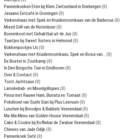
Pannenkoeken Eten bij Klein Zwitserland in Driebergen
(0)
Javaans Eetcafé in Groningen
(0)
Varkenshaas met Spek en Kruidenroomkaas van de Barbecue
(0)
Mixed Grill van de Notenboer
(0)
Boerenkool met Gehaktbal uit de Jus
(0)
Taartjes bij Sweet Sisters in Helmond
(0)
Bokkenpootjes IJs
(0)
Varkenshaas met Kruidenroomkaas, Spek en Bosui van…
(0)
De Boeter in Zoutkamp
(0)
In Den Bergsche Tuin in Eindhoven
(0)
Over & Contact
(0)
Tosti Jachtsaus
(0)
Lamskebab- en Mixedgrillspies
(0)
Pinsa met Rauwe Ham, Burrata en Tomaat
(0)
Pokébowl van Sushi Sian bij Plus Leersum
(0)
Lunchen bij Broodjes & Babbels Veenendaal
(0)
Ma-Ma Menu van Golden House Veenendaal
(0)
Cake & Cookie bij Koffiebar de Zwaluw Veenendaal
(0)
Chinees van Jade Odijk
(0)
Pannenkoek Saté
(0)