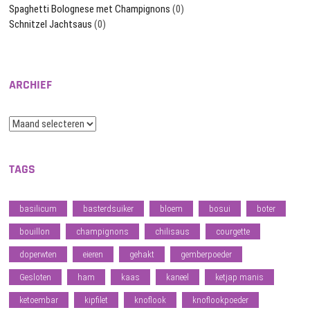
Spaghetti Bolognese met Champignons
(0)
Schnitzel Jachtsaus
(0)
ARCHIEF
Archief
TAGS
basilicum
basterdsuiker
bloem
bosui
boter
bouillon
champignons
chilisaus
courgette
doperwten
eieren
gehakt
gemberpoeder
Gesloten
ham
kaas
kaneel
ketjap manis
ketoembar
kipfilet
knoflook
knoflookpoeder