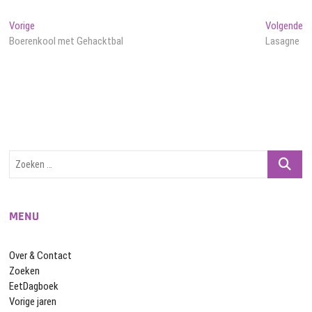
Bericht
Vorig
Vo
Vorige
Volgende
bericht:
be
Boerenkool met Gehacktbal
Lasagne
navigatie
Zoeken
…
MENU
Over & Contact
Zoeken
EetDagboek
Vorige jaren