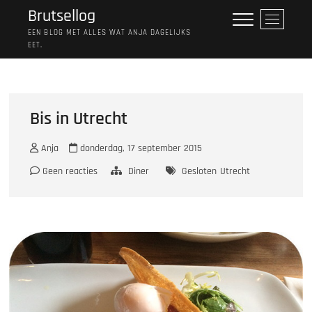
Ga
Brutsellog
M
naar
e
EEN BLOG MET ALLES WAT ANJA DAGELIJKS
de
EET.
n
inhoud
u
k
n
o
Bis in Utrecht
p
Anja
donderdag, 17 september 2015
Geen reacties
Diner
Gesloten
Utrecht