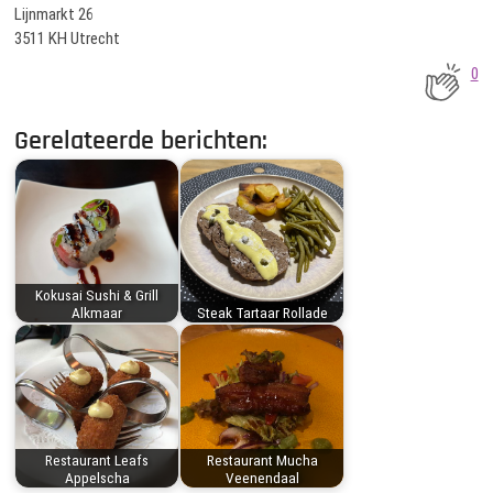
Lijnmarkt 26
3511 KH Utrecht
0
Gerelateerde berichten:
Kokusai Sushi & Grill
Alkmaar
Steak Tartaar Rollade
Restaurant Leafs
Restaurant Mucha
Appelscha
Veenendaal