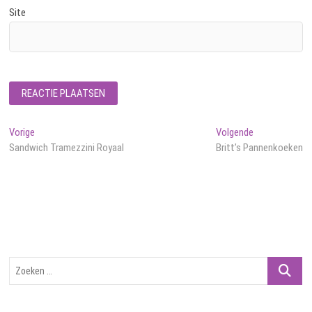
Site
Bericht
Vorig
Volgend
Vorige
Volgende
bericht:
bericht:
Sandwich Tramezzini Royaal
Britt’s Pannenkoeken
navigatie
Zoeken
…