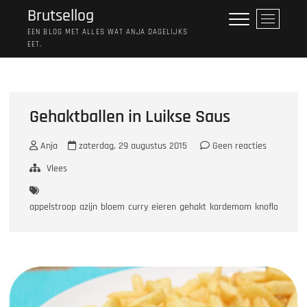
Ga
Brutsellog
M
naar
e
EEN BLOG MET ALLES WAT ANJA DAGELIJKS
de
EET.
n
inhoud
u
k
n
o
Gehaktballen in Luikse Saus
p
Anja
zaterdag, 29 augustus 2015
Geen reacties
Vlees
appelstroop
azijn
bloem
curry
eieren
gehakt
kardemom
knoflookpoed