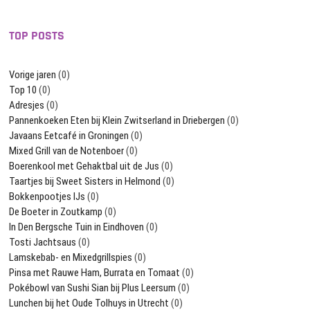
TOP POSTS
Vorige jaren
(0)
Top 10
(0)
Adresjes
(0)
Pannenkoeken Eten bij Klein Zwitserland in Driebergen
(0)
Javaans Eetcafé in Groningen
(0)
Mixed Grill van de Notenboer
(0)
Boerenkool met Gehaktbal uit de Jus
(0)
Taartjes bij Sweet Sisters in Helmond
(0)
Bokkenpootjes IJs
(0)
De Boeter in Zoutkamp
(0)
In Den Bergsche Tuin in Eindhoven
(0)
Tosti Jachtsaus
(0)
Lamskebab- en Mixedgrillspies
(0)
Pinsa met Rauwe Ham, Burrata en Tomaat
(0)
Pokébowl van Sushi Sian bij Plus Leersum
(0)
Lunchen bij het Oude Tolhuys in Utrecht
(0)