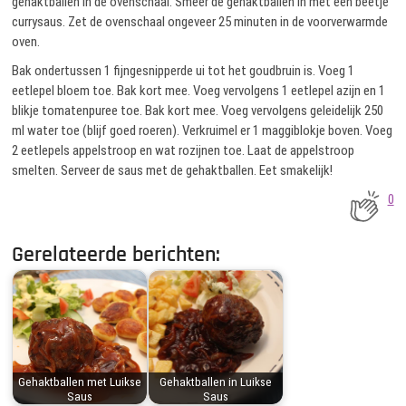
gehaktballen in de ovenschaal. Smeer de gehaktballen in met een beetje
currysaus. Zet de ovenschaal ongeveer 25 minuten in de voorverwarmde
oven.
Bak ondertussen 1 fijngesnipperde ui tot het goudbruin is. Voeg 1
eetlepel bloem toe. Bak kort mee. Voeg vervolgens 1 eetlepel azijn en 1
blikje tomatenpuree toe. Bak kort mee. Voeg vervolgens geleidelijk 250
ml water toe (blijf goed roeren). Verkruimel er 1 maggiblokje boven. Voeg
2 eetlepels appelstroop en wat rozijnen toe. Laat de appelstroop
smelten. Serveer de saus met de gehaktballen. Eet smakelijk!
0
Gerelateerde berichten:
Gehaktballen met Luikse
Gehaktballen in Luikse
Saus
Saus