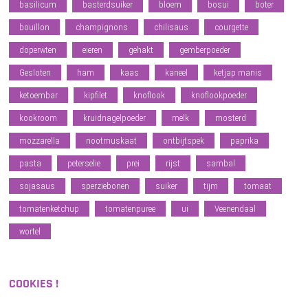
basilicum
basterdsuiker
bloem
bosui
boter
bouillon
champignons
chilisaus
courgette
doperwten
eieren
gehakt
gemberpoeder
Gesloten
ham
kaas
kaneel
ketjap manis
ketoembar
kipfilet
knoflook
knoflookpoeder
kookroom
kruidnagelpoeder
melk
mosterd
mozzarella
nootmuskaat
ontbijtspek
paprika
pasta
peterselie
prei
rijst
sambal
sojasaus
sperziebonen
suiker
tijm
tomaat
tomatenketchup
tomatenpuree
ui
Veenendaal
wortel
COOKIES !