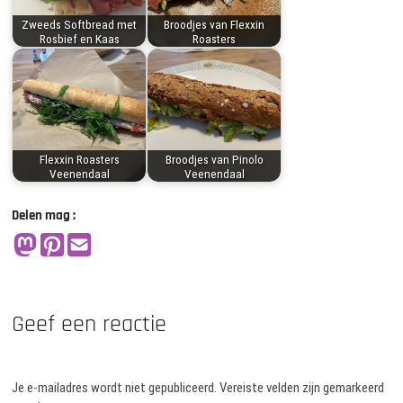
Zweeds Softbread met
Broodjes van Flexxin
Rosbief en Kaas
Roasters
Flexxin Roasters
Broodjes van Pinolo
Veenendaal
Veenendaal
Delen mag :
Geef een reactie
Je e-mailadres wordt niet gepubliceerd.
Vereiste velden zijn gemarkeerd