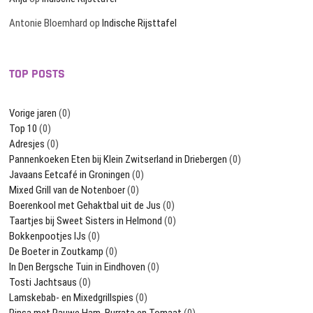
Antonie Bloemhard
op
Indische Rijsttafel
TOP POSTS
Vorige jaren
(0)
Top 10
(0)
Adresjes
(0)
Pannenkoeken Eten bij Klein Zwitserland in Driebergen
(0)
Javaans Eetcafé in Groningen
(0)
Mixed Grill van de Notenboer
(0)
Boerenkool met Gehaktbal uit de Jus
(0)
Taartjes bij Sweet Sisters in Helmond
(0)
Bokkenpootjes IJs
(0)
De Boeter in Zoutkamp
(0)
In Den Bergsche Tuin in Eindhoven
(0)
Tosti Jachtsaus
(0)
Lamskebab- en Mixedgrillspies
(0)
Pinsa met Rauwe Ham, Burrata en Tomaat
(0)