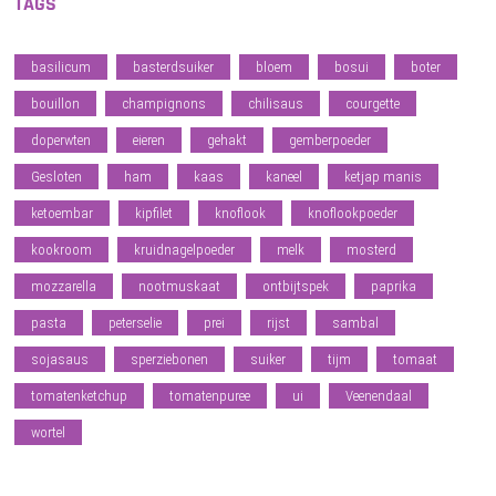
TAGS
basilicum
basterdsuiker
bloem
bosui
boter
bouillon
champignons
chilisaus
courgette
doperwten
eieren
gehakt
gemberpoeder
Gesloten
ham
kaas
kaneel
ketjap manis
ketoembar
kipfilet
knoflook
knoflookpoeder
kookroom
kruidnagelpoeder
melk
mosterd
mozzarella
nootmuskaat
ontbijtspek
paprika
pasta
peterselie
prei
rijst
sambal
sojasaus
sperziebonen
suiker
tijm
tomaat
tomatenketchup
tomatenpuree
ui
Veenendaal
wortel