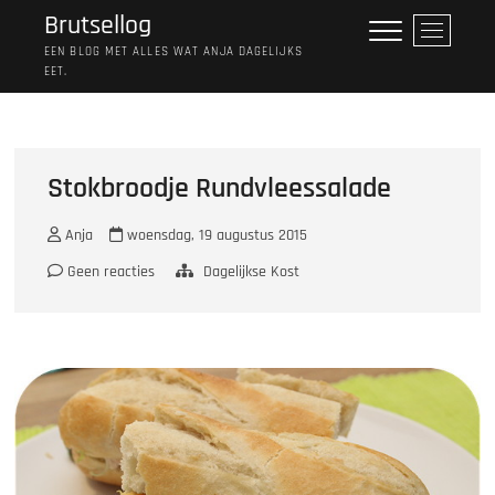
Ga
Brutsellog
M
naar
e
EEN BLOG MET ALLES WAT ANJA DAGELIJKS
de
EET.
n
inhoud
u
k
n
o
Stokbroodje Rundvleessalade
p
Anja
woensdag, 19 augustus 2015
Geen reacties
Dagelijkse Kost