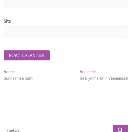
Site
Bericht
Vorig
Volgend
Vorige
Volgende
bericht:
bericht:
Surinaamse Bami
De Bijenmarkt in Veenendaal
navigatie
Zoeken