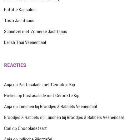
Patatje Kapsalon
Tosti Jachtsaus
Schnitzel met Zomerse Jachtsaus
Delish Thai Veenendaal
REACTIES
Anja
op
Pastasalade met Gerookte Kip
Evelien
op
Pastasalade met Gerookte Kip
Anja
op
Lunchen bij Broodjes & Babbels Veenendaal
Broodjes & Babbels
op
Lunchen bij Broodjes & Babbels Veenendaal
Carl
op
Chocoladetaart
Anja
op
Indische Rijsttafel