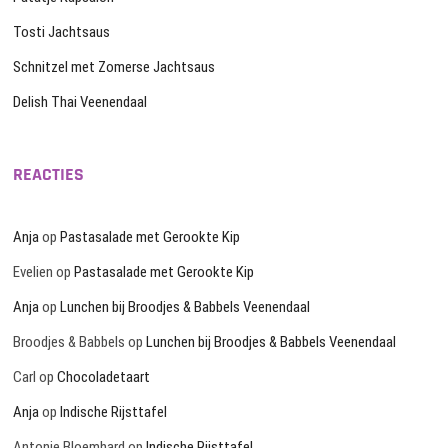
Tosti Jachtsaus
Schnitzel met Zomerse Jachtsaus
Delish Thai Veenendaal
REACTIES
Anja
op
Pastasalade met Gerookte Kip
Evelien
op
Pastasalade met Gerookte Kip
Anja
op
Lunchen bij Broodjes & Babbels Veenendaal
Broodjes & Babbels
op
Lunchen bij Broodjes & Babbels Veenendaal
Carl
op
Chocoladetaart
Anja
op
Indische Rijsttafel
Antonie Bloemhard
op
Indische Rijsttafel