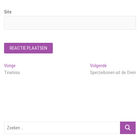
Site
Bericht
Vorig
Volgend
Vorige
Volgende
bericht:
bericht:
Tiramisu
Sperziebonen uit de Oven
navigatie
Zoeken
…