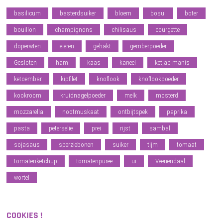
basilicum
basterdsuiker
bloem
bosui
boter
bouillon
champignons
chilisaus
courgette
doperwten
eieren
gehakt
gemberpoeder
Gesloten
ham
kaas
kaneel
ketjap manis
ketoembar
kipfilet
knoflook
knoflookpoeder
kookroom
kruidnagelpoeder
melk
mosterd
mozzarella
nootmuskaat
ontbijtspek
paprika
pasta
peterselie
prei
rijst
sambal
sojasaus
sperziebonen
suiker
tijm
tomaat
tomatenketchup
tomatenpuree
ui
Veenendaal
wortel
COOKIES !