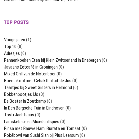
TOP POSTS
Vorige jaren
(1)
Top 10
(0)
Adresjes
(0)
Pannenkoeken Eten bij Klein Zwitserland in Driebergen
(0)
Javaans Eetcafé in Groningen
(0)
Mixed Grill van de Notenboer
(0)
Boerenkool met Gehaktbal uit de Jus
(0)
Taartjes bij Sweet Sisters in Helmond
(0)
Bokkenpootjes IJs
(0)
De Boeter in Zoutkamp
(0)
In Den Bergsche Tuin in Eindhoven
(0)
Tosti Jachtsaus
(0)
Lamskebab- en Mixedgrillspies
(0)
Pinsa met Rauwe Ham, Burrata en Tomaat
(0)
Pokébowl van Sushi Sian bij Plus Leersum
(0)