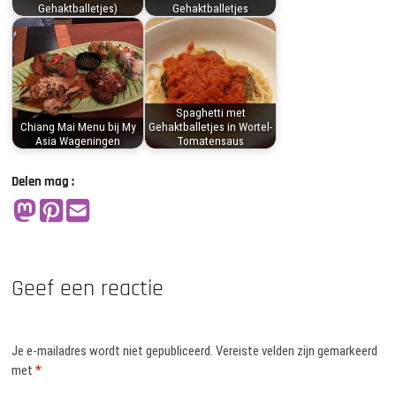
Gehaktballetjes)
Gehaktballetjes
Spaghetti met
Chiang Mai Menu bij My
Gehaktballetjes in Wortel-
Asia Wageningen
Tomatensaus
Delen mag :
Geef een reactie
Je e-mailadres wordt niet gepubliceerd.
Vereiste velden zijn gemarkeerd
met
*