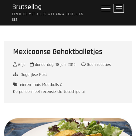
Ga
Brutsellog
M
naar
e
EEN BLOG MET ALLES WAT ANJA DAGELIJKS
de
EET.
n
inhoud
u
k
n
o
Mexicaanse Gehaktballetjes
p
Anja
donderdag, 18 juni 2015
Geen reacties
Dagelijkse Kost
eieren
mais
Meatballs &
Co
paneermeel
recensie
sla
tacochips
ui