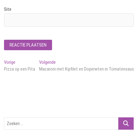
Site
Bericht
Vorig
Volgend
Vorige
Volgende
bericht:
bericht:
Pizza op een Pita
Macaroni met Kipfilet en Doperwten in Tomatensaus
navigatie
Zoeken
…