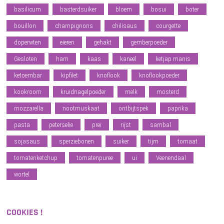
basilicum
basterdsuiker
bloem
bosui
boter
bouillon
champignons
chilisaus
courgette
doperwten
eieren
gehakt
gemberpoeder
Gesloten
ham
kaas
kaneel
ketjap manis
ketoembar
kipfilet
knoflook
knoflookpoeder
kookroom
kruidnagelpoeder
melk
mosterd
mozzarella
nootmuskaat
ontbijtspek
paprika
pasta
peterselie
prei
rijst
sambal
sojasaus
sperziebonen
suiker
tijm
tomaat
tomatenketchup
tomatenpuree
ui
Veenendaal
wortel
COOKIES !