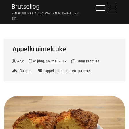
Ga
Brutsellog
M
naar
e
EEN BLOG MET ALLES WAT ANJA DAGELIJKS
de
EET.
n
inhoud
u
k
n
o
Appelkruimelcake
p
Anja
vrijdag, 29 mei 2015
Geen reacties
Bakken
appel
boter
eieren
karamel