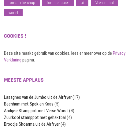
tomatenketchup
tomatenpuree
ui
Veenendaal
wortel
COOKIES !
Deze site maakt gebruik van cookies, lees er meer over op de
Privacy
Verklaring
pagina.
MEESTE APPLAUS
Lasagnes van de Jumbo uit de Airfryer
(17)
Beenham met Spek en Kaas
(5)
Andijvie Stamppot met Verse Worst
(4)
Zuurkool stamppot met gehaktbal
(4)
Broodje Shoarma uit de Airfryer
(4)