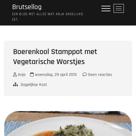
Ga
Brutsellog
M
naar
e
EEN BLOG MET ALLES WAT ANJA DAGELIJKS
de
EET.
n
inhoud
u
k
n
o
Boerenkool Stamppot met
p
Vegetarische Worstjes
Anja
woensdag, 29 april 2015
Geen reacties
Dagelijkse Kost