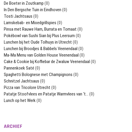
De Boeter in Zoutkamp
(0)
In Den Bergsche Tuin in Eindhoven
(0)
Tosti Jachtsaus
(0)
Lamskebab- en Mixedgrillspies
(0)
Pinsa met Rauwe Ham, Burrata en Tomaat
(0)
Pokébowl van Sushi Sian bij Plus Leersum
(0)
Lunchen bij het Oude Tolhuys in Utrecht
(0)
Lunchen bij Broodjes & Babbels Veenendaal
(0)
Ma-Ma Menu van Golden House Veenendaal
(0)
Cake & Cookie bij Koffiebar de Zwaluw Veenendaal
(0)
Pannenkoek Saté
(0)
Spaghetti Bolognese met Champignons
(0)
Schnitzel Jachtsaus
(0)
Pizza van Tricolore Utrecht
(0)
Patatje Stoofvlees en Patatje Warmvlees van ‘t…
(0)
Lunch op het Werk
(0)
ARCHIEF