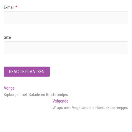
E-mail
*
Site
Bericht
Vorig
Vorige
bericht:
Kipburger met Salade en Röstirondjes
navigatie
Volgend
Volgende
bericht:
Wraps met Vegetarische Roerbakbakreepjes