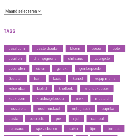
Archief
TAGS
basilicum
basterdsuiker
bloem
bosui
boter
bouillon
champignons
chilisaus
courgette
doperwten
eieren
gehakt
gemberpoeder
Gesloten
ham
kaas
kaneel
ketjap manis
ketoembar
kipfilet
knoflook
knoflookpoeder
kookroom
kruidnagelpoeder
melk
mosterd
mozzarella
nootmuskaat
ontbijtspek
paprika
pasta
peterselie
prei
rijst
sambal
sojasaus
sperziebonen
suiker
tijm
tomaat