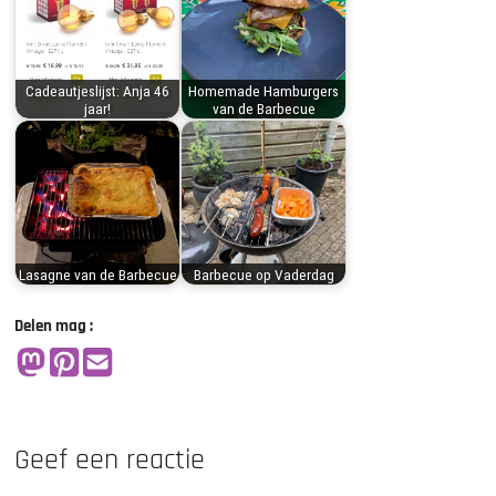
Cadeautjeslijst: Anja 46
Homemade Hamburgers
jaar!
van de Barbecue
Lasagne van de Barbecue
Barbecue op Vaderdag
Delen mag :
Geef een reactie