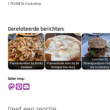
1795 KM De Cocksdorp
Gerelateerde berichten:
Lunchen bij
Pannenkoeken bij Brinks
Pannenkoek eten bij de
Strandpaviljoen Far
Zeddam
Smulpot Den Burg
De Cocksdorp
Delen mag :
Geef een reactie