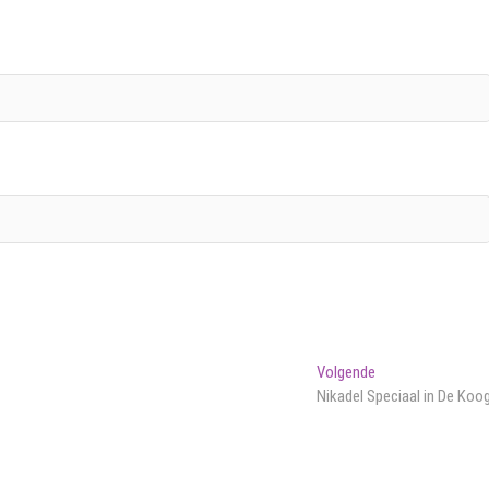
Volgend
Volgende
bericht:
Nikadel Speciaal in De Koo