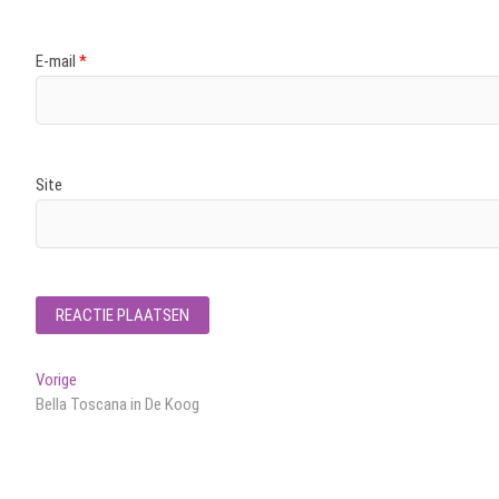
E-mail
*
Site
Bericht
Vorig
Vorige
bericht:
Bella Toscana in De Koog
navigatie