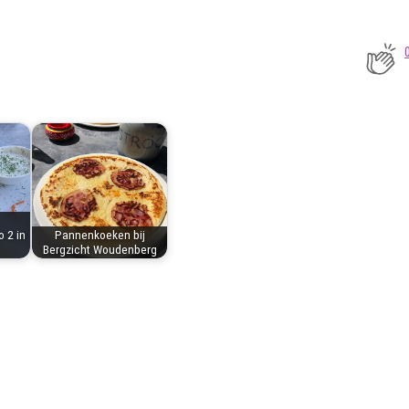
o 2 in
Pannenkoeken bij
Bergzicht Woudenberg