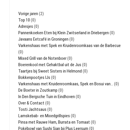
Vorige jaren
(2)
Top 10
(0)
Adresjes
(0)
Pannenkoeken Eten bij Klein Zwitserland in Driebergen
(0)
Javaans Eetcafé in Groningen
(0)
Varkenshaas met Spek en Kruidenroomkaas van de Barbecue
(0)
Mixed Grill van de Notenboer
(0)
Boerenkool met Gehaktbal uit de Jus
(0)
Taartjes bij Sweet Sisters in Helmond
(0)
Bokkenpootjes IJs
(0)
Varkenshaas met Kruidenroomkaas, Spek en Bosui van…
(0)
De Boeter in Zoutkamp
(0)
In Den Bergsche Tuin in Eindhoven
(0)
Over & Contact
(0)
Tosti Jachtsaus
(0)
Lamskebab- en Mixedgrillspies
(0)
Pinsa met Rauwe Ham, Burrata en Tomaat
(0)
Pokébowl van Sushi Sian bij Plus Leersum
(0)