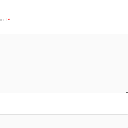
d met
*