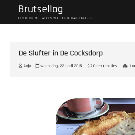
Ga
Brutsellog
naar
de
EEN BLOG MET ALLES WAT ANJA DAGELIJKS EET.
inhoud
De Slufter in De Cocksdorp
Anja
woensdag, 22 april 2015
Geen reacties
Lu