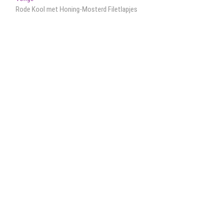
Bericht
bericht:
Rode Kool met Honing-Mosterd Filetlapjes
navigatie