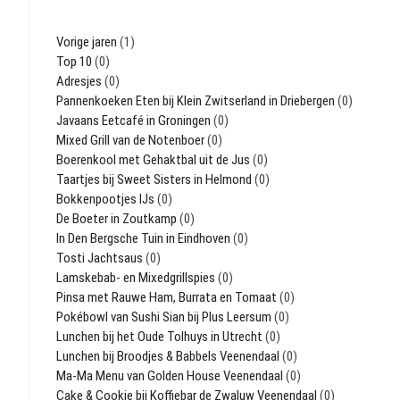
Vorige jaren
(1)
Top 10
(0)
Adresjes
(0)
Pannenkoeken Eten bij Klein Zwitserland in Driebergen
(0)
Javaans Eetcafé in Groningen
(0)
Mixed Grill van de Notenboer
(0)
Boerenkool met Gehaktbal uit de Jus
(0)
Taartjes bij Sweet Sisters in Helmond
(0)
Bokkenpootjes IJs
(0)
De Boeter in Zoutkamp
(0)
In Den Bergsche Tuin in Eindhoven
(0)
Tosti Jachtsaus
(0)
Lamskebab- en Mixedgrillspies
(0)
Pinsa met Rauwe Ham, Burrata en Tomaat
(0)
Pokébowl van Sushi Sian bij Plus Leersum
(0)
Lunchen bij het Oude Tolhuys in Utrecht
(0)
Lunchen bij Broodjes & Babbels Veenendaal
(0)
Ma-Ma Menu van Golden House Veenendaal
(0)
Cake & Cookie bij Koffiebar de Zwaluw Veenendaal
(0)