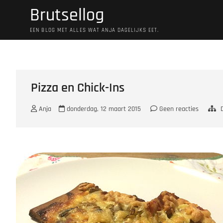
Ga
Brutsellog
naar
de
EEN BLOG MET ALLES WAT ANJA DAGELIJKS EET.
inhoud
Pizza en Chick-Ins
Anja
donderdag, 12 maart 2015
Geen reacties