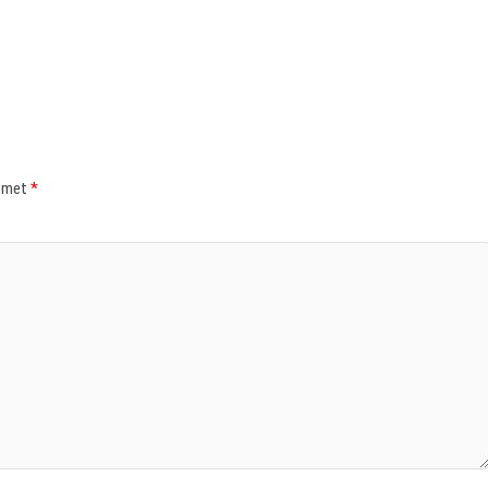
d met
*