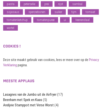
pasta
peterselie
prei
rijst
sambal
sojasaus
sperziebonen
suiker
tijm
tomaat
tomatenketchup
tomatenpuree
ui
Veenendaal
wortel
COOKIES !
Deze site maakt gebruik van cookies, lees er meer over op de
Privacy
Verklaring
pagina.
MEESTE APPLAUS
Lasagnes van de Jumbo uit de Airfryer
(17)
Beenham met Spek en Kaas
(5)
Andijvie Stamppot met Verse Worst
(4)