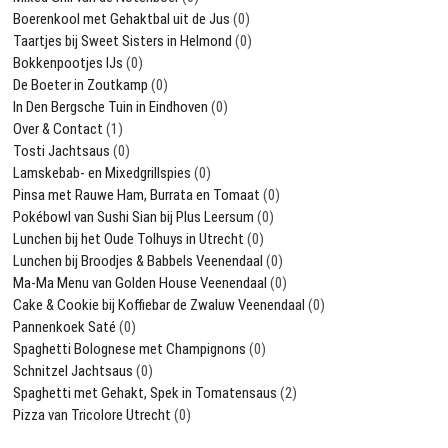
Boerenkool met Gehaktbal uit de Jus
(0)
Taartjes bij Sweet Sisters in Helmond
(0)
Bokkenpootjes IJs
(0)
De Boeter in Zoutkamp
(0)
In Den Bergsche Tuin in Eindhoven
(0)
Over & Contact
(1)
Tosti Jachtsaus
(0)
Lamskebab- en Mixedgrillspies
(0)
Pinsa met Rauwe Ham, Burrata en Tomaat
(0)
Pokébowl van Sushi Sian bij Plus Leersum
(0)
Lunchen bij het Oude Tolhuys in Utrecht
(0)
Lunchen bij Broodjes & Babbels Veenendaal
(0)
Ma-Ma Menu van Golden House Veenendaal
(0)
Cake & Cookie bij Koffiebar de Zwaluw Veenendaal
(0)
Pannenkoek Saté
(0)
Spaghetti Bolognese met Champignons
(0)
Schnitzel Jachtsaus
(0)
Spaghetti met Gehakt, Spek in Tomatensaus
(2)
Pizza van Tricolore Utrecht
(0)