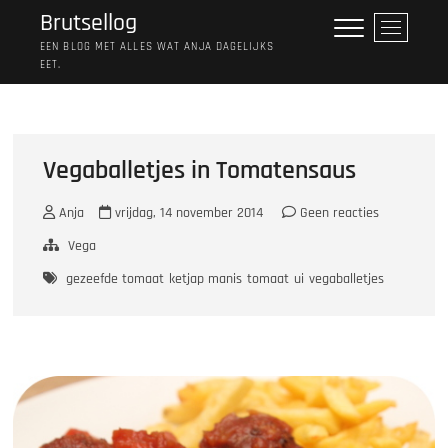
Ga
Brutsellog
M
naar
e
EEN BLOG MET ALLES WAT ANJA DAGELIJKS
de
EET.
n
inhoud
u
k
n
o
Vegaballetjes in Tomatensaus
p
Anja
vrijdag, 14 november 2014
Geen reacties
Vega
gezeefde tomaat
ketjap manis
tomaat
ui
vegaballetjes