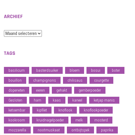
ARCHIEF
Archief
TAGS
basilicum
basterdsuiker
bloem
bosui
boter
bouillon
champignons
chilisaus
courgette
doperwten
eieren
gehakt
gemberpoeder
Gesloten
ham
kaas
kaneel
ketjap manis
ketoembar
kipfilet
knoflook
knoflookpoeder
kookroom
kruidnagelpoeder
melk
mosterd
mozzarella
nootmuskaat
ontbijtspek
paprika