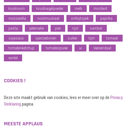
kookroom
kruidnagelpoeder
melk
mosterd
mozzarella
nootmuskaat
ontbijtspek
paprika
pasta
peterselie
prei
rijst
sambal
sojasaus
sperziebonen
suiker
tijm
tomaat
tomatenketchup
tomatenpuree
ui
Veenendaal
wortel
COOKIES !
Deze site maakt gebruik van cookies, lees er meer over op de
Privacy
Verklaring
pagina.
MEESTE APPLAUS