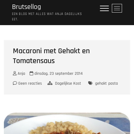
Ga
Brutsellog
M
naar
e
EEN BLOG MET ALLES WAT ANJA DAGELIJKS
de
EET.
n
inhoud
u
k
n
o
Macaroni met Gehakt en
p
Tomatensaus
Anja
dinsdag, 23 september 2014
Geen reacties
Dagelijkse Kost
gehakt
pasta