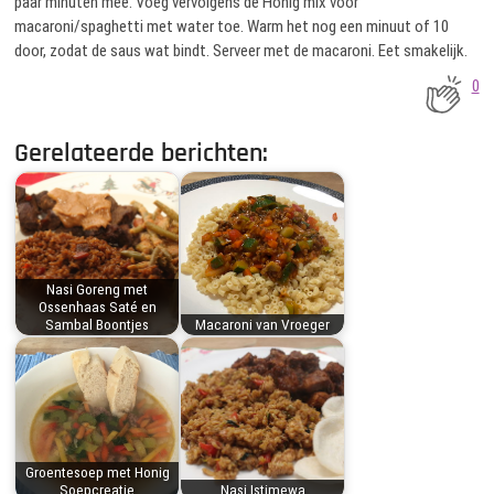
paar minuten mee. Voeg vervolgens de Honig mix voor
macaroni/spaghetti met water toe. Warm het nog een minuut of 10
door, zodat de saus wat bindt. Serveer met de macaroni. Eet smakelijk.
0
Gerelateerde berichten:
Nasi Goreng met
Ossenhaas Saté en
Sambal Boontjes
Macaroni van Vroeger
Groentesoep met Honig
Soepcreatie
Nasi Istimewa