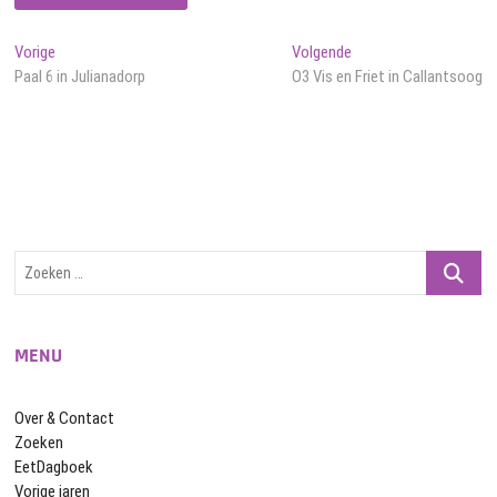
Bericht
Vorig
Volgend
Vorige
Volgende
bericht:
bericht:
Paal 6 in Julianadorp
O3 Vis en Friet in Callantsoog
navigatie
Zoeken
…
MENU
Over & Contact
Zoeken
EetDagboek
Vorige jaren