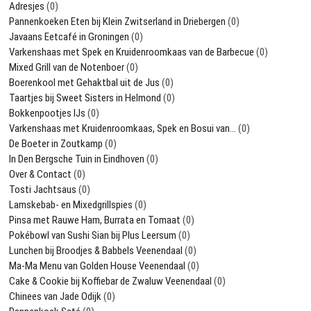
Adresjes
(0)
Pannenkoeken Eten bij Klein Zwitserland in Driebergen
(0)
Javaans Eetcafé in Groningen
(0)
Varkenshaas met Spek en Kruidenroomkaas van de Barbecue
(0)
Mixed Grill van de Notenboer
(0)
Boerenkool met Gehaktbal uit de Jus
(0)
Taartjes bij Sweet Sisters in Helmond
(0)
Bokkenpootjes IJs
(0)
Varkenshaas met Kruidenroomkaas, Spek en Bosui van…
(0)
De Boeter in Zoutkamp
(0)
In Den Bergsche Tuin in Eindhoven
(0)
Over & Contact
(0)
Tosti Jachtsaus
(0)
Lamskebab- en Mixedgrillspies
(0)
Pinsa met Rauwe Ham, Burrata en Tomaat
(0)
Pokébowl van Sushi Sian bij Plus Leersum
(0)
Lunchen bij Broodjes & Babbels Veenendaal
(0)
Ma-Ma Menu van Golden House Veenendaal
(0)
Cake & Cookie bij Koffiebar de Zwaluw Veenendaal
(0)
Chinees van Jade Odijk
(0)