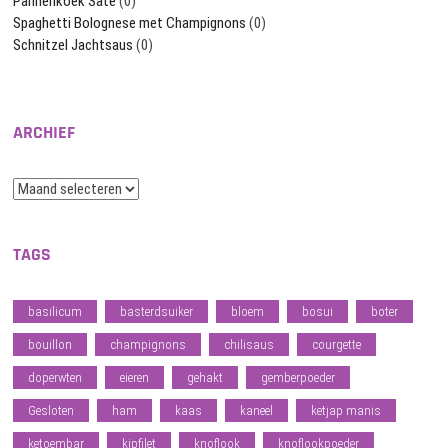
Pannenkoek Saté
(0)
Spaghetti Bolognese met Champignons
(0)
Schnitzel Jachtsaus
(0)
ARCHIEF
Archief
TAGS
basilicum
basterdsuiker
bloem
bosui
boter
bouillon
champignons
chilisaus
courgette
doperwten
eieren
gehakt
gemberpoeder
Gesloten
ham
kaas
kaneel
ketjap manis
ketoembar
kipfilet
knoflook
knoflookpoeder