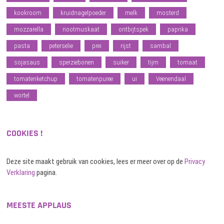
kookroom
kruidnagelpoeder
melk
mosterd
mozzarella
nootmuskaat
ontbijtspek
paprika
pasta
peterselie
prei
rijst
sambal
sojasaus
sperziebonen
suiker
tijm
tomaat
tomatenketchup
tomatenpuree
ui
Veenendaal
wortel
COOKIES !
Deze site maakt gebruik van cookies, lees er meer over op de
Privacy
Verklaring
pagina.
MEESTE APPLAUS