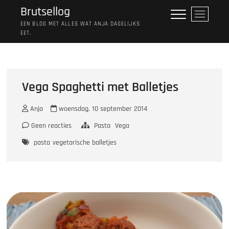
Ga
Brutsellog
M
naar
e
EEN BLOG MET ALLES WAT ANJA DAGELIJKS
de
EET.
n
inhoud
u
k
n
o
Vega Spaghetti met Balletjes
p
Anja
woensdag, 10 september 2014
Geen reacties
Pasta
Vega
pasta
vegetarische balletjes