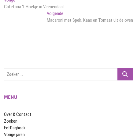
Bericht
bericht:
Cafetaria ‘t Hoekje in Veenendaal
navigatie
Volgend
Volgende
bericht:
Macaroni met Spek, Kaas en Tomaat uit de oven
Zoeken
…
MENU
Over & Contact
Zoeken
EetDagboek
Vorige jaren