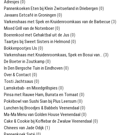
Adresjes
(0)
Pannenkoeken Eten bij Klein Zwitserland in Driebergen
(0)
Javaans Eetcafé in Groningen
(0)
Varkenshaas met Spek en Kruidenroomkaas van de Barbecue
(3)
Mixed Grill van de Notenboer
(0)
Boerenkool met Gehaktbal uit de Jus
(0)
Taartjes bij Sweet Sisters in Helmond
(0)
Bokkenpootjes IJs
(0)
Varkenshaas met Kruidenroomkaas, Spek en Bosui van…
(3)
De Boeter in Zoutkamp
(0)
In Den Bergsche Tuin in Eindhoven
(0)
Over & Contact
(0)
Tosti Jachtsaus
(0)
Lamskebab- en Mixedgrillspies
(0)
Pinsa met Rauwe Ham, Burrata en Tomaat
(0)
Pokébowl van Sushi Sian bij Plus Leersum
(0)
Lunchen bij Broodjes & Babbels Veenendaal
(0)
Ma-Ma Menu van Golden House Veenendaal
(0)
Cake & Cookie bij Koffiebar de Zwaluw Veenendaal
(0)
Chinees van Jade Odijk
(1)
Pannenkoek Saté
(0)