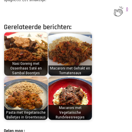
0
Gerelateerde berichten:
Nasi Goreng met
Ossenhaas Saté en
Macaroni met Gehakt en
Sambal Boontjes
Tomatensaus
Macaroni met
Pasta met Vegetarische
Vegetarische
Balletjes in Groentesaus
Rundvleesreepjes
Delen mag :