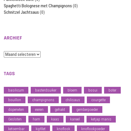
Spaghetti Bolognese met Champignons
(0)
Schnitzel Jachtsaus
(0)
ARCHIEF
Archief
TAGS
basilicum
basterdsuiker
bloem
bosui
boter
bouillon
champignons
chilisaus
courgette
doperwten
eieren
gehakt
gemberpoeder
Gesloten
ham
kaas
kaneel
ketjap manis
ketoembar
kipfilet
knoflook
knoflookpoeder