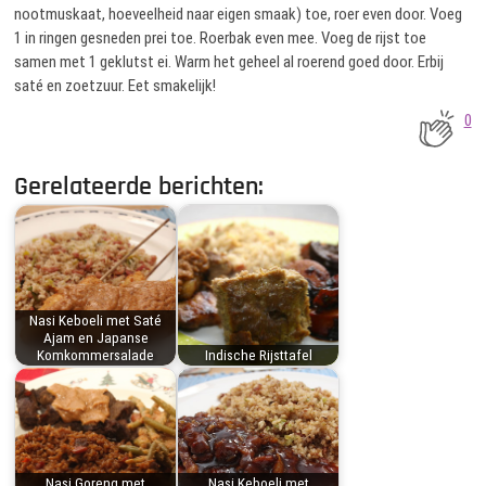
nootmuskaat, hoeveelheid naar eigen smaak) toe, roer even door. Voeg
1 in ringen gesneden prei toe. Roerbak even mee. Voeg de rijst toe
samen met 1 geklutst ei. Warm het geheel al roerend goed door. Erbij
saté en zoetzuur. Eet smakelijk!
0
Gerelateerde berichten:
Nasi Keboeli met Saté
Ajam en Japanse
Komkommersalade
Indische Rijsttafel
Nasi Goreng met
Nasi Keboeli met