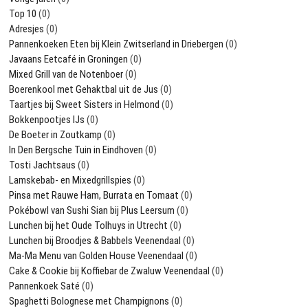
Top 10
(0)
Adresjes
(0)
Pannenkoeken Eten bij Klein Zwitserland in Driebergen
(0)
Javaans Eetcafé in Groningen
(0)
Mixed Grill van de Notenboer
(0)
Boerenkool met Gehaktbal uit de Jus
(0)
Taartjes bij Sweet Sisters in Helmond
(0)
Bokkenpootjes IJs
(0)
De Boeter in Zoutkamp
(0)
In Den Bergsche Tuin in Eindhoven
(0)
Tosti Jachtsaus
(0)
Lamskebab- en Mixedgrillspies
(0)
Pinsa met Rauwe Ham, Burrata en Tomaat
(0)
Pokébowl van Sushi Sian bij Plus Leersum
(0)
Lunchen bij het Oude Tolhuys in Utrecht
(0)
Lunchen bij Broodjes & Babbels Veenendaal
(0)
Ma-Ma Menu van Golden House Veenendaal
(0)
Cake & Cookie bij Koffiebar de Zwaluw Veenendaal
(0)
Pannenkoek Saté
(0)
Spaghetti Bolognese met Champignons
(0)