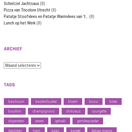
Schnitzel Jachtsaus
(0)
Pizza van Tricolore Utrecht
(0)
Patatje Stoofvlees en Patatje Warmvlees van ‘t…
(0)
Lunch op het Werk
(0)
ARCHIEF
Archief
TAGS
basilicum
basterdsuiker
bloem
bosui
boter
bouillon
champignons
chilisaus
courgette
doperwten
eieren
gehakt
gemberpoeder
Gesloten
ham
kaas
kaneel
ketjap manis