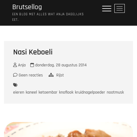
Ga
Brutsellog
M
naar
e
EEN BLOG MET ALLES WAT ANJA DAGELIJKS
de
EET.
n
inhoud
u
k
n
o
Nasi Keboeli
p
Anja
donderdag, 28 augustus 2014
Geen reacties
Rijst
eieren
kaneel
ketoembar
knoflook
kruidnagelpoeder
nootmuskaat
ont