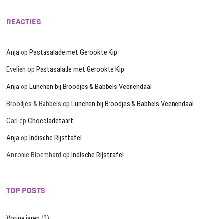
REACTIES
Anja
op
Pastasalade met Gerookte Kip
Evelien
op
Pastasalade met Gerookte Kip
Anja
op
Lunchen bij Broodjes & Babbels Veenendaal
Broodjes & Babbels
op
Lunchen bij Broodjes & Babbels Veenendaal
Carl
op
Chocoladetaart
Anja
op
Indische Rijsttafel
Antonie Bloemhard
op
Indische Rijsttafel
TOP POSTS
Vorige jaren
(0)