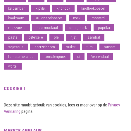
ketoembar
kipfilet
knoflook
knoflookpoeder
kookroom
kruidnagelpoeder
melk
mosterd
mozzarella
nootmuskaat
ontbijtspek
paprika
pasta
peterselie
prei
rijst
sambal
sojasaus
sperziebonen
suiker
tijm
tomaat
tomatenketchup
tomatenpuree
ui
Veenendaal
wortel
COOKIES !
Deze site maakt gebruik van cookies, lees er meer over op de
Privacy
Verklaring
pagina.
MEESTE APPLAUS