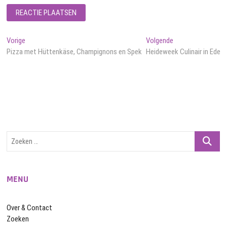
Bericht
Vorig
Volgend
Vorige
Volgende
bericht:
bericht:
Pizza met Hüttenkäse, Champignons en Spek
Heideweek Culinair in Ede
navigatie
Zoeken
…
MENU
Over & Contact
Zoeken