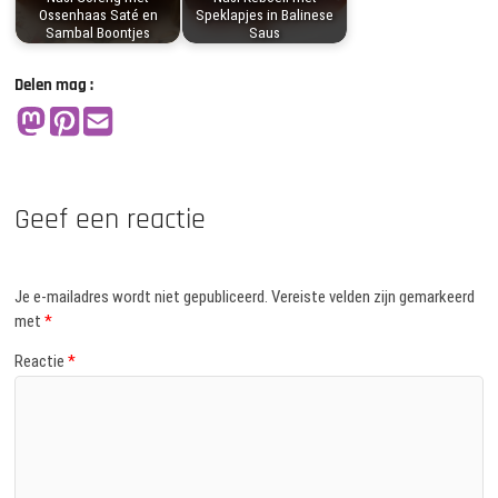
Ossenhaas Saté en
Speklapjes in Balinese
Sambal Boontjes
Saus
Delen mag :
Geef een reactie
Je e-mailadres wordt niet gepubliceerd.
Vereiste velden zijn gemarkeerd
met
*
Reactie
*