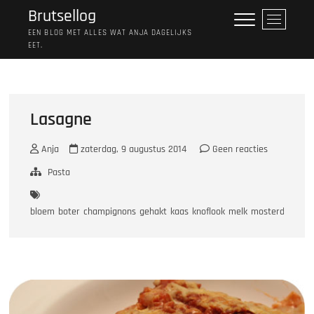
Ga
Brutsellog
M
naar
e
EEN BLOG MET ALLES WAT ANJA DAGELIJKS
de
EET.
n
inhoud
u
k
n
o
Lasagne
p
Anja
zaterdag, 9 augustus 2014
Geen reacties
Pasta
bloem
boter
champignons
gehakt
kaas
knoflook
melk
mosterd
nootm