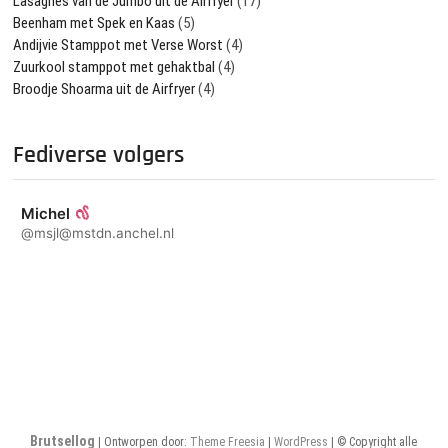
Lasagnes van de Jumbo uit de Airfryer
(17)
Beenham met Spek en Kaas
(5)
Andijvie Stamppot met Verse Worst
(4)
Zuurkool stamppot met gehaktbal
(4)
Broodje Shoarma uit de Airfryer
(4)
Fediverse volgers
Michel
@msjl@mstdn.anchel.nl
Brutsellog
| Ontworpen door:
Theme Freesia
|
WordPress
| © Copyright alle