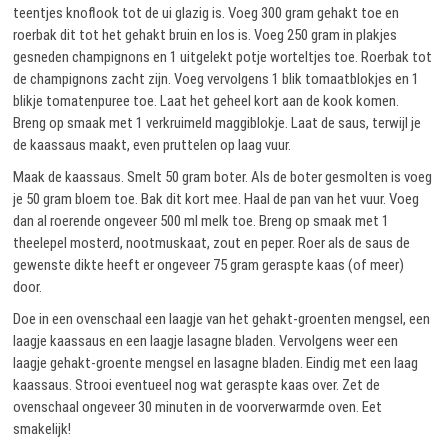
teentjes knoflook tot de ui glazig is. Voeg 300 gram gehakt toe en
roerbak dit tot het gehakt bruin en los is. Voeg 250 gram in plakjes
gesneden champignons en 1 uitgelekt potje worteltjes toe. Roerbak tot
de champignons zacht zijn. Voeg vervolgens 1 blik tomaatblokjes en 1
blikje tomatenpuree toe. Laat het geheel kort aan de kook komen.
Breng op smaak met 1 verkruimeld maggiblokje. Laat de saus, terwijl je
de kaassaus maakt, even pruttelen op laag vuur.
Maak de kaassaus. Smelt 50 gram boter. Als de boter gesmolten is voeg
je 50 gram bloem toe. Bak dit kort mee. Haal de pan van het vuur. Voeg
dan al roerende ongeveer 500 ml melk toe. Breng op smaak met 1
theelepel mosterd, nootmuskaat, zout en peper. Roer als de saus de
gewenste dikte heeft er ongeveer 75 gram geraspte kaas (of meer)
door.
Doe in een ovenschaal een laagje van het gehakt-groenten mengsel, een
laagje kaassaus en een laagje lasagne bladen. Vervolgens weer een
laagje gehakt-groente mengsel en lasagne bladen. Eindig met een laag
kaassaus. Strooi eventueel nog wat geraspte kaas over. Zet de
ovenschaal ongeveer 30 minuten in de voorverwarmde oven. Eet
smakelijk!