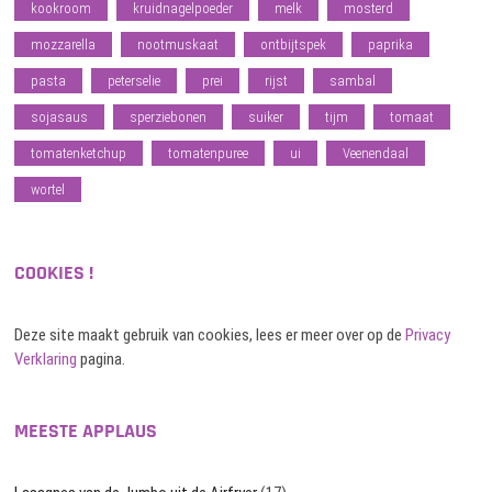
kookroom
kruidnagelpoeder
melk
mosterd
mozzarella
nootmuskaat
ontbijtspek
paprika
pasta
peterselie
prei
rijst
sambal
sojasaus
sperziebonen
suiker
tijm
tomaat
tomatenketchup
tomatenpuree
ui
Veenendaal
wortel
COOKIES !
Deze site maakt gebruik van cookies, lees er meer over op de
Privacy
Verklaring
pagina.
MEESTE APPLAUS