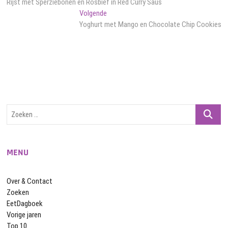
bericht:
Rijst met Sperziebonen en Rosbief in Red Curry Saus
navigatie
Volgend
Volgende
bericht:
Yoghurt met Mango en Chocolate Chip Cookies
Zoeken
…
MENU
Over & Contact
Zoeken
EetDagboek
Vorige jaren
Top 10