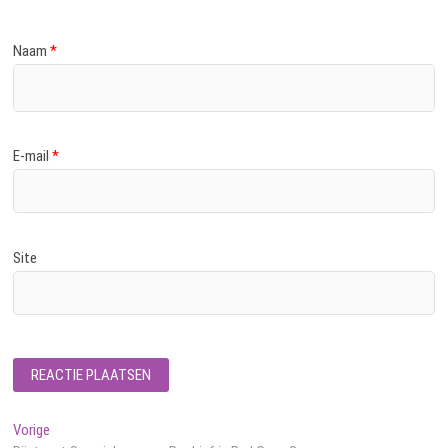
Naam
*
E-mail
*
Site
Bericht
Vorig
Vorige