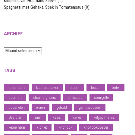
Kibbeling van Hopmans Zeevis
(1)
Spaghetti met Gehakt, Spek in Tomatensaus
(0)
ARCHIEF
Archief
TAGS
basilicum
basterdsuiker
bloem
bosui
boter
bouillon
champignons
chilisaus
courgette
doperwten
eieren
gehakt
gemberpoeder
Gesloten
ham
kaas
kaneel
ketjap manis
ketoembar
kipfilet
knoflook
knoflookpoeder