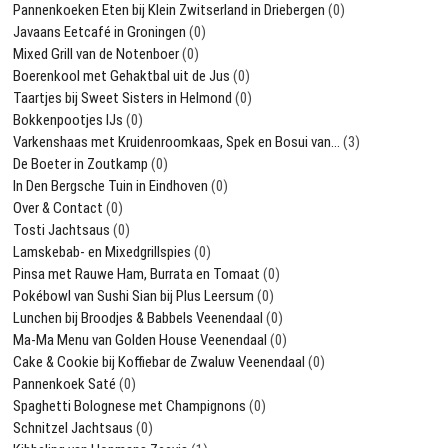
Pannenkoeken Eten bij Klein Zwitserland in Driebergen
(0)
Javaans Eetcafé in Groningen
(0)
Mixed Grill van de Notenboer
(0)
Boerenkool met Gehaktbal uit de Jus
(0)
Taartjes bij Sweet Sisters in Helmond
(0)
Bokkenpootjes IJs
(0)
Varkenshaas met Kruidenroomkaas, Spek en Bosui van…
(3)
De Boeter in Zoutkamp
(0)
In Den Bergsche Tuin in Eindhoven
(0)
Over & Contact
(0)
Tosti Jachtsaus
(0)
Lamskebab- en Mixedgrillspies
(0)
Pinsa met Rauwe Ham, Burrata en Tomaat
(0)
Pokébowl van Sushi Sian bij Plus Leersum
(0)
Lunchen bij Broodjes & Babbels Veenendaal
(0)
Ma-Ma Menu van Golden House Veenendaal
(0)
Cake & Cookie bij Koffiebar de Zwaluw Veenendaal
(0)
Pannenkoek Saté
(0)
Spaghetti Bolognese met Champignons
(0)
Schnitzel Jachtsaus
(0)