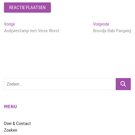
Bericht
Vorig
Volgend
Vorige
Volgende
bericht:
bericht:
Andijviestamp met Verse Worst
Broodje Babi Pangang
navigatie
Zoeken
…
MENU
Over & Contact
Zoeken