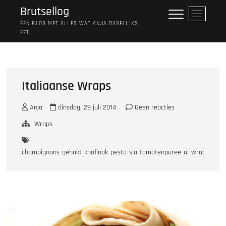
Ga
Brutsellog
M
naar
e
EEN BLOG MET ALLES WAT ANJA DAGELIJKS
de
EET.
n
inhoud
u
k
n
o
Italiaanse Wraps
p
Anja
dinsdag, 29 juli 2014
Geen reacties
Wraps
champignons
gehakt
knoflook
pesto
sla
tomatenpuree
ui
wraps