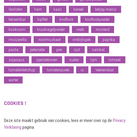
Gesloten
ham
kaas
kaneel
ketjap manis
ketoembar
kipfilet
knoflook
knoflookpoeder
kookroom
kruidnagelpoeder
melk
mosterd
mozzarella
nootmuskaat
ontbijtspek
paprika
pasta
peterselie
prei
rijst
sambal
sojasaus
sperziebonen
suiker
tijm
tomaat
tomatenketchup
tomatenpuree
ui
Veenendaal
wortel
COOKIES !
Deze site maakt gebruik van cookies, lees er meer over op de
Privacy
Verklaring
pagina.