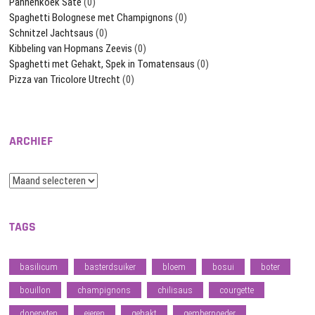
Pannenkoek Saté
(0)
Spaghetti Bolognese met Champignons
(0)
Schnitzel Jachtsaus
(0)
Kibbeling van Hopmans Zeevis
(0)
Spaghetti met Gehakt, Spek in Tomatensaus
(0)
Pizza van Tricolore Utrecht
(0)
ARCHIEF
Archief
TAGS
basilicum
basterdsuiker
bloem
bosui
boter
bouillon
champignons
chilisaus
courgette
doperwten
eieren
gehakt
gemberpoeder