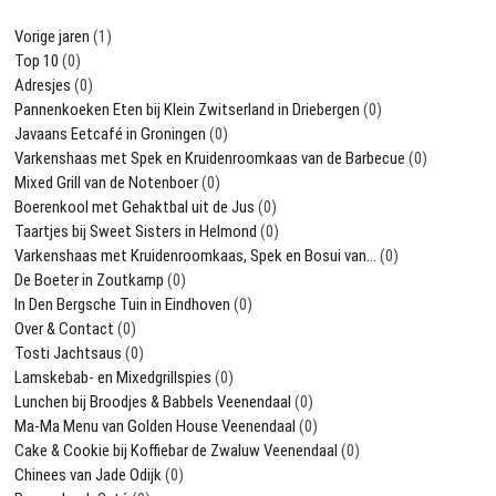
Vorige jaren
(1)
Top 10
(0)
Adresjes
(0)
Pannenkoeken Eten bij Klein Zwitserland in Driebergen
(0)
Javaans Eetcafé in Groningen
(0)
Varkenshaas met Spek en Kruidenroomkaas van de Barbecue
(0)
Mixed Grill van de Notenboer
(0)
Boerenkool met Gehaktbal uit de Jus
(0)
Taartjes bij Sweet Sisters in Helmond
(0)
Varkenshaas met Kruidenroomkaas, Spek en Bosui van…
(0)
De Boeter in Zoutkamp
(0)
In Den Bergsche Tuin in Eindhoven
(0)
Over & Contact
(0)
Tosti Jachtsaus
(0)
Lamskebab- en Mixedgrillspies
(0)
Lunchen bij Broodjes & Babbels Veenendaal
(0)
Ma-Ma Menu van Golden House Veenendaal
(0)
Cake & Cookie bij Koffiebar de Zwaluw Veenendaal
(0)
Chinees van Jade Odijk
(0)