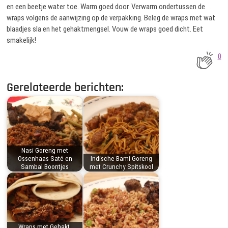
en een beetje water toe. Warm goed door. Verwarm ondertussen de
wraps volgens de aanwijzing op de verpakking. Beleg de wraps met wat
blaadjes sla en het gehaktmengsel. Vouw de wraps goed dicht. Eet
smakelijk!
0
Gerelateerde berichten:
Nasi Goreng met
Ossenhaas Saté en
Indische Bami Goreng
Sambal Boontjes
met Crunchy Spitskool
Wraps met Gehakt,