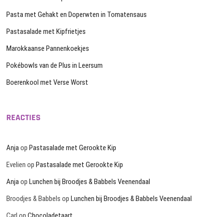
Pasta met Gehakt en Doperwten in Tomatensaus
Pastasalade met Kipfrietjes
Marokkaanse Pannenkoekjes
Pokébowls van de Plus in Leersum
Boerenkool met Verse Worst
REACTIES
Anja
op
Pastasalade met Gerookte Kip
Evelien
op
Pastasalade met Gerookte Kip
Anja
op
Lunchen bij Broodjes & Babbels Veenendaal
Broodjes & Babbels
op
Lunchen bij Broodjes & Babbels Veenendaal
Carl
op
Chocoladetaart