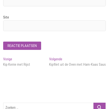
Site
Bericht
Vorig
Volgend
Vorige
Volgende
bericht:
bericht:
Kip Kerrie met Rijst
Kipfilet uit de Oven met Ham-Kaas Saus
navigatie
Zoeken