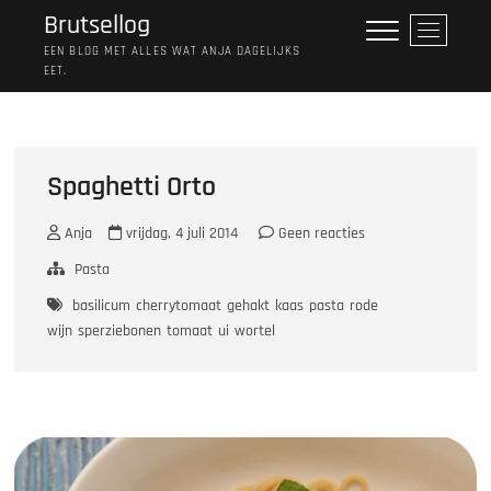
Ga
Brutsellog
M
naar
e
EEN BLOG MET ALLES WAT ANJA DAGELIJKS
de
EET.
n
inhoud
u
k
n
o
Spaghetti Orto
p
Anja
vrijdag, 4 juli 2014
Geen reacties
Pasta
basilicum
cherrytomaat
gehakt
kaas
pasta
rode
wijn
sperziebonen
tomaat
ui
wortel