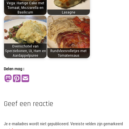
Vega: Hartige Cake met
Tomaat, Mozzarella en
Basilicum
Lasagne
Ovenschotel van
Sperziebonen, Ui, Ham en
Rundvleesrolletjes met
Aardappelpuree
Tomatensaus
Delen mag :
Geef een reactie
Je e-mailadres wordt niet gepubliceerd.
Vereiste velden zijn gemarkeerd