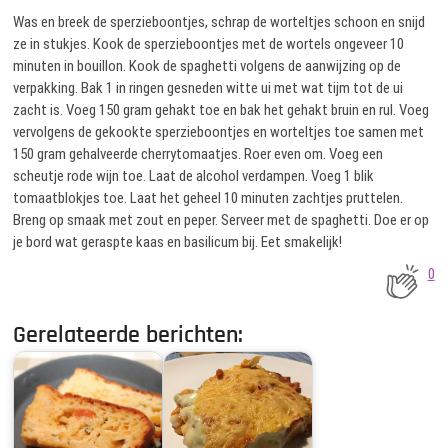
Was en breek de sperzieboontjes, schrap de worteltjes schoon en snijd
ze in stukjes. Kook de sperzieboontjes met de wortels ongeveer 10
minuten in bouillon. Kook de spaghetti volgens de aanwijzing op de
verpakking. Bak 1 in ringen gesneden witte ui met wat tijm tot de ui
zacht is. Voeg 150 gram gehakt toe en bak het gehakt bruin en rul. Voeg
vervolgens de gekookte sperzieboontjes en worteltjes toe samen met
150 gram gehalveerde cherrytomaatjes. Roer even om. Voeg een
scheutje rode wijn toe. Laat de alcohol verdampen. Voeg 1 blik
tomaatblokjes toe. Laat het geheel 10 minuten zachtjes pruttelen.
Breng op smaak met zout en peper. Serveer met de spaghetti. Doe er op
je bord wat geraspte kaas en basilicum bij. Eet smakelijk!
0
Gerelateerde berichten: