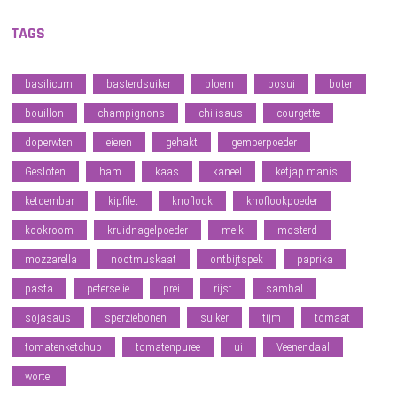
TAGS
basilicum
basterdsuiker
bloem
bosui
boter
bouillon
champignons
chilisaus
courgette
doperwten
eieren
gehakt
gemberpoeder
Gesloten
ham
kaas
kaneel
ketjap manis
ketoembar
kipfilet
knoflook
knoflookpoeder
kookroom
kruidnagelpoeder
melk
mosterd
mozzarella
nootmuskaat
ontbijtspek
paprika
pasta
peterselie
prei
rijst
sambal
sojasaus
sperziebonen
suiker
tijm
tomaat
tomatenketchup
tomatenpuree
ui
Veenendaal
wortel