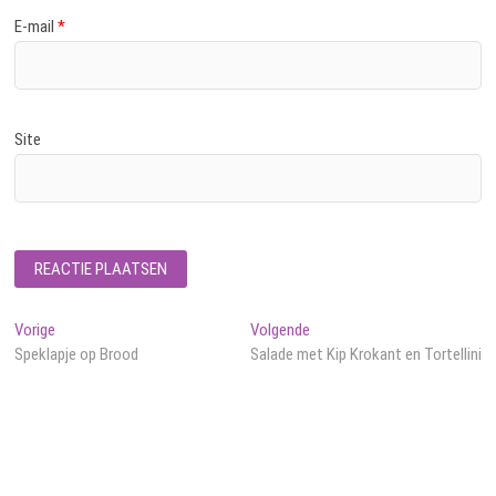
E-mail
*
Site
Bericht
Vorig
Volgend
Vorige
Volgende
bericht:
bericht:
Speklapje op Brood
Salade met Kip Krokant en Tortellini
navigatie