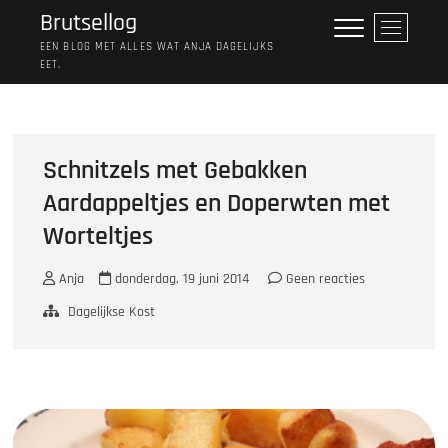
Ga
Brutsellog
M
naar
e
EEN BLOG MET ALLES WAT ANJA DAGELIJKS
de
EET.
n
inhoud
u
k
n
o
Schnitzels met Gebakken
p
Aardappeltjes en Doperwten met
Worteltjes
Anja
donderdag, 19 juni 2014
Geen reacties
Dagelijkse Kost