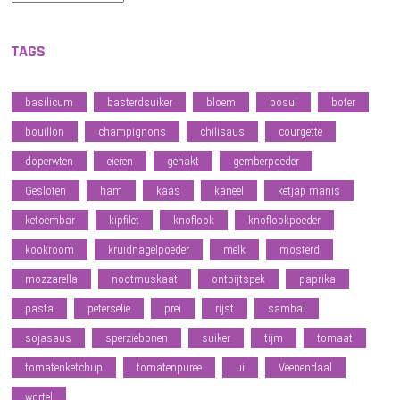
TAGS
basilicum
basterdsuiker
bloem
bosui
boter
bouillon
champignons
chilisaus
courgette
doperwten
eieren
gehakt
gemberpoeder
Gesloten
ham
kaas
kaneel
ketjap manis
ketoembar
kipfilet
knoflook
knoflookpoeder
kookroom
kruidnagelpoeder
melk
mosterd
mozzarella
nootmuskaat
ontbijtspek
paprika
pasta
peterselie
prei
rijst
sambal
sojasaus
sperziebonen
suiker
tijm
tomaat
tomatenketchup
tomatenpuree
ui
Veenendaal
wortel