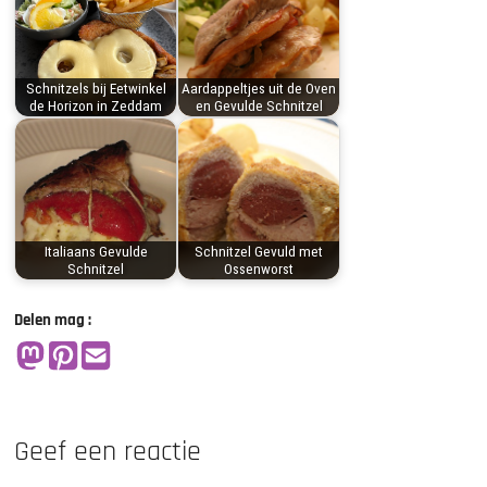
Schnitzels bij Eetwinkel
Aardappeltjes uit de Oven
de Horizon in Zeddam
en Gevulde Schnitzel
Italiaans Gevulde
Schnitzel Gevuld met
Schnitzel
Ossenworst
Delen mag :
Geef een reactie