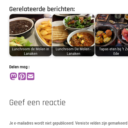
Gerelateerde berichten:
Lunchroom de Molen in
Lunchroom De Molen -
Tapas eten bij 't Z
Lanaken
Lanaken
Ede
Delen mag :
Geef een reactie
Je e-mailadres wordt niet gepubliceerd.
Vereiste velden zijn gemarkeer