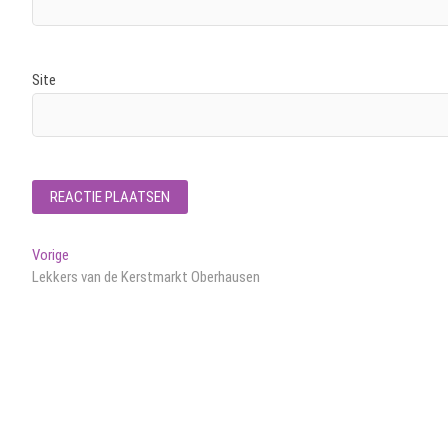
Site
Bericht
Vorig
Vorige
bericht:
Lekkers van de Kerstmarkt Oberhausen
navigatie