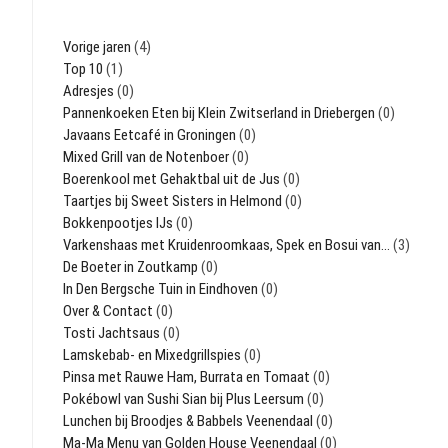
Vorige jaren
(4)
Top 10
(1)
Adresjes
(0)
Pannenkoeken Eten bij Klein Zwitserland in Driebergen
(0)
Javaans Eetcafé in Groningen
(0)
Mixed Grill van de Notenboer
(0)
Boerenkool met Gehaktbal uit de Jus
(0)
Taartjes bij Sweet Sisters in Helmond
(0)
Bokkenpootjes IJs
(0)
Varkenshaas met Kruidenroomkaas, Spek en Bosui van…
(3)
De Boeter in Zoutkamp
(0)
In Den Bergsche Tuin in Eindhoven
(0)
Over & Contact
(0)
Tosti Jachtsaus
(0)
Lamskebab- en Mixedgrillspies
(0)
Pinsa met Rauwe Ham, Burrata en Tomaat
(0)
Pokébowl van Sushi Sian bij Plus Leersum
(0)
Lunchen bij Broodjes & Babbels Veenendaal
(0)
Ma-Ma Menu van Golden House Veenendaal
(0)