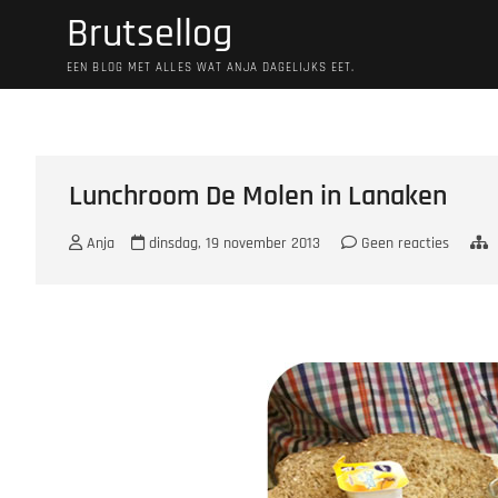
Ga
Brutsellog
naar
de
EEN BLOG MET ALLES WAT ANJA DAGELIJKS EET.
inhoud
Lunchroom De Molen in Lanaken
Anja
dinsdag, 19 november 2013
Geen reacties