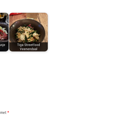
usje
Tiga Streetfood
Veenendaal
d met
*