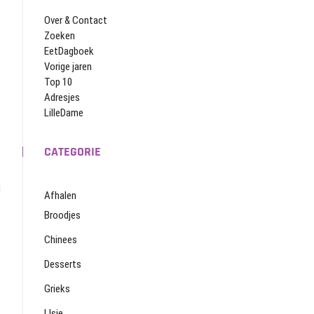
Over & Contact
Zoeken
EetDagboek
Vorige jaren
Top 10
Adresjes
LilleDame
CATEGORIE
l
Afhalen
Broodjes
Chinees
Desserts
Grieks
IJsje