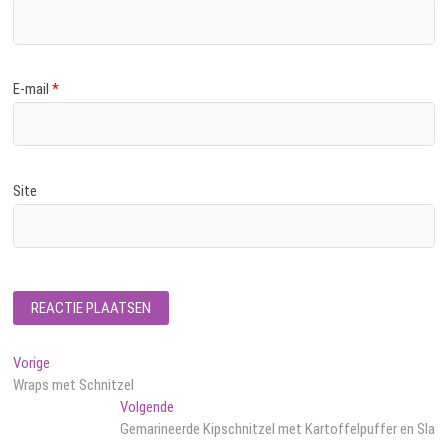
E-mail
*
Site
Bericht
Vorig
Vorige
bericht:
Wraps met Schnitzel
navigatie
Volgend
Volgende
bericht:
Gemarineerde Kipschnitzel met Kartoffelpuffer en Sla