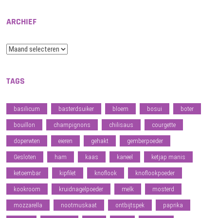
ARCHIEF
Archief
TAGS
basilicum
basterdsuiker
bloem
bosui
boter
bouillon
champignons
chilisaus
courgette
doperwten
eieren
gehakt
gemberpoeder
Gesloten
ham
kaas
kaneel
ketjap manis
ketoembar
kipfilet
knoflook
knoflookpoeder
kookroom
kruidnagelpoeder
melk
mosterd
mozzarella
nootmuskaat
ontbijtspek
paprika