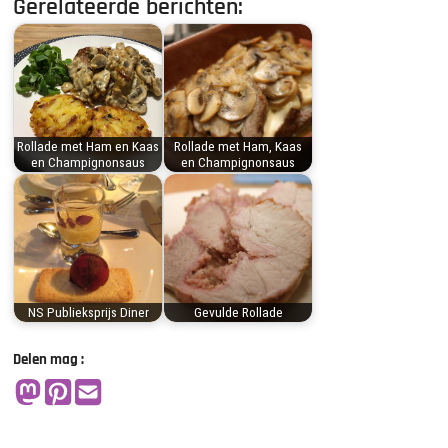
Gerelateerde berichten:
Rollade met Ham en Kaas
Rollade met Ham, Kaas
en Champignonsaus
en Champignonsaus
NS Publieksprijs Diner
Gevulde Rollade
Delen mag :