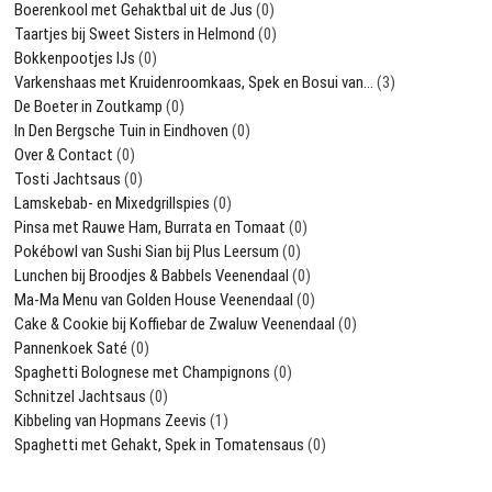
Boerenkool met Gehaktbal uit de Jus
(0)
Taartjes bij Sweet Sisters in Helmond
(0)
Bokkenpootjes IJs
(0)
Varkenshaas met Kruidenroomkaas, Spek en Bosui van…
(3)
De Boeter in Zoutkamp
(0)
In Den Bergsche Tuin in Eindhoven
(0)
Over & Contact
(0)
Tosti Jachtsaus
(0)
Lamskebab- en Mixedgrillspies
(0)
Pinsa met Rauwe Ham, Burrata en Tomaat
(0)
Pokébowl van Sushi Sian bij Plus Leersum
(0)
Lunchen bij Broodjes & Babbels Veenendaal
(0)
Ma-Ma Menu van Golden House Veenendaal
(0)
Cake & Cookie bij Koffiebar de Zwaluw Veenendaal
(0)
Pannenkoek Saté
(0)
Spaghetti Bolognese met Champignons
(0)
Schnitzel Jachtsaus
(0)
Kibbeling van Hopmans Zeevis
(1)
Spaghetti met Gehakt, Spek in Tomatensaus
(0)