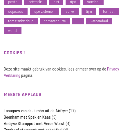
pasta
peterselie
prei
rijst
sambal
sojasaus
sperziebonen
suiker
tijm
tomaat
tomatenketchup
tomatenpuree
ui
Veenendaal
wortel
COOKIES !
Deze site maakt gebruik van cookies, lees er meer over op de
Privacy
Verklaring
pagina.
MEESTE APPLAUS
Lasagnes van de Jumbo uit de Airfryer
(17)
Beenham met Spek en Kaas
(5)
Andijvie Stamppot met Verse Worst
(4)
Zuurkool stamppot met gehaktbal
(4)