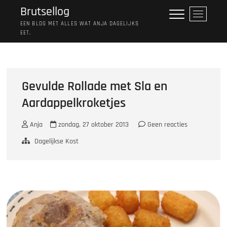
Ga
Brutsellog
M
naar
e
EEN BLOG MET ALLES WAT ANJA DAGELIJKS
de
EET.
n
inhoud
u
k
n
o
Gevulde Rollade met Sla en
p
Aardappelkroketjes
Anja
zondag, 27 oktober 2013
Geen reacties
Dagelijkse Kost