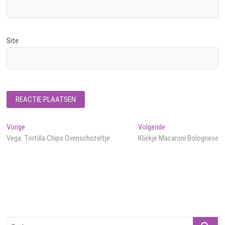
Site
Bericht
Vorig
Volgend
Vorige
Volgende
bericht:
bericht:
Vega: Tortilla Chips Ovenschoteltje
Kliekje Macaroni Bolognese
navigatie
Zoeken