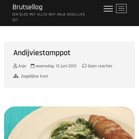
Ga
Brutsellog
M
naar
e
EEN BLOG MET ALLES WAT ANJA DAGELIJKS
de
EET.
n
inhoud
u
k
n
o
Andijviestamppot
p
Anja
woensdag, 12 juni 2013
Geen reacties
Dagelijkse Kost