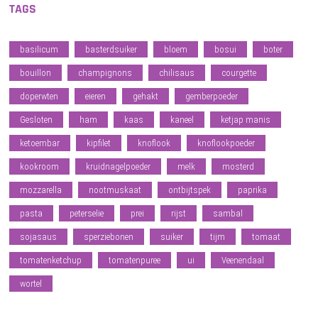
TAGS
basilicum
basterdsuiker
bloem
bosui
boter
bouillon
champignons
chilisaus
courgette
doperwten
eieren
gehakt
gemberpoeder
Gesloten
ham
kaas
kaneel
ketjap manis
ketoembar
kipfilet
knoflook
knoflookpoeder
kookroom
kruidnagelpoeder
melk
mosterd
mozzarella
nootmuskaat
ontbijtspek
paprika
pasta
peterselie
prei
rijst
sambal
sojasaus
sperziebonen
suiker
tijm
tomaat
tomatenketchup
tomatenpuree
ui
Veenendaal
wortel