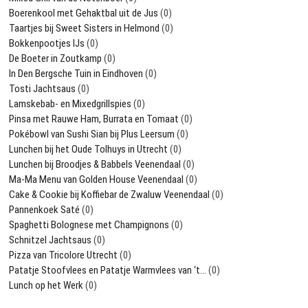
Boerenkool met Gehaktbal uit de Jus
(0)
Taartjes bij Sweet Sisters in Helmond
(0)
Bokkenpootjes IJs
(0)
De Boeter in Zoutkamp
(0)
In Den Bergsche Tuin in Eindhoven
(0)
Tosti Jachtsaus
(0)
Lamskebab- en Mixedgrillspies
(0)
Pinsa met Rauwe Ham, Burrata en Tomaat
(0)
Pokébowl van Sushi Sian bij Plus Leersum
(0)
Lunchen bij het Oude Tolhuys in Utrecht
(0)
Lunchen bij Broodjes & Babbels Veenendaal
(0)
Ma-Ma Menu van Golden House Veenendaal
(0)
Cake & Cookie bij Koffiebar de Zwaluw Veenendaal
(0)
Pannenkoek Saté
(0)
Spaghetti Bolognese met Champignons
(0)
Schnitzel Jachtsaus
(0)
Pizza van Tricolore Utrecht
(0)
Patatje Stoofvlees en Patatje Warmvlees van ‘t…
(0)
Lunch op het Werk
(0)