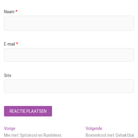
Naam
*
E-mail
*
Site
Bericht
Vorig
Volgend
Vorige
Volgende
bericht:
bericht:
Mie met Spitskool en Rundvlees
Boerenkool met Gehaktbal