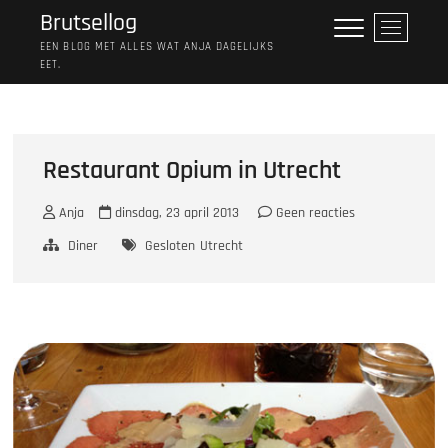
Ga
Brutsellog
M
naar
e
EEN BLOG MET ALLES WAT ANJA DAGELIJKS
de
EET.
n
inhoud
u
k
n
o
Restaurant Opium in Utrecht
p
Anja
dinsdag, 23 april 2013
Geen reacties
Diner
Gesloten
Utrecht