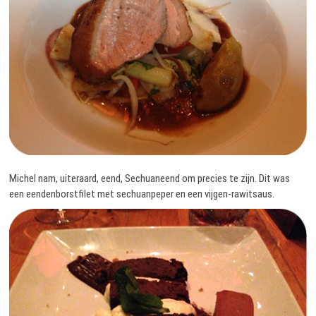
Michel nam, uiteraard, eend, Sechuaneend om precies te zijn. Dit was
een eendenborstfilet met sechuanpeper en een vijgen-rawitsaus.