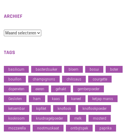
ARCHIEF
Archief
TAGS
basilicum
basterdsuiker
bloem
bosui
boter
bouillon
champignons
chilisaus
courgette
doperwten
eieren
gehakt
gemberpoeder
Gesloten
ham
kaas
kaneel
ketjap manis
ketoembar
kipfilet
knoflook
knoflookpoeder
kookroom
kruidnagelpoeder
melk
mosterd
mozzarella
nootmuskaat
ontbijtspek
paprika