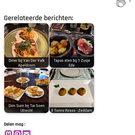
Gerelateerde berichten:
Diner bij Van Der Valk
Tapas eten bij 't Zusje
Apeldoorn
Ede
Dim Sum bij Tai Soen
Utrecht
Il Tonno Rosso - Zeddam
Delen mag :