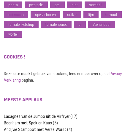
pasta
peterselie
prei
rijst
sambal
sojasaus
sperziebonen
suiker
tijm
tomaat
tomatenketchup
tomatenpuree
ui
Veenendaal
wortel
COOKIES !
Deze site maakt gebruik van cookies, lees er meer over op de
Privacy
Verklaring
pagina.
MEESTE APPLAUS
Lasagnes van de Jumbo uit de Airfryer
(17)
Beenham met Spek en Kaas
(5)
Andijvie Stamppot met Verse Worst
(4)