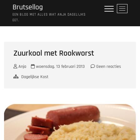
Ga
Brutsellog
M
naar
e
EEN BLOG MET ALLES WAT ANJA DAGELIJKS
de
EET.
n
inhoud
u
k
n
o
Zuurkool met Rookworst
p
Anja
woensdag, 13 februari 2013
Geen reacties
Dagelijkse Kost