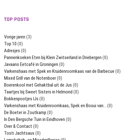
TOP POSTS
Vorige jaren
(3)
Top 10
(0)
Adresjes
(0)
Pannenkoeken Eten bij Klein Zwitserland in Driebergen
(0)
Javaans Eetcafé in Groningen
(0)
Varkenshaas met Spek en Kruidenroomkaas van de Barbecue
(0)
Mixed Grill van de Notenboer
(0)
Boerenkool met Gehaktbal uit de Jus
(0)
Taartjes bij Sweet Sisters in Helmond
(0)
Bokkenpootjes IJs
(0)
Varkenshaas met Kruidenroomkaas, Spek en Bosui van…
(0)
De Boeter in Zoutkamp
(0)
In Den Bergsche Tuin in Eindhoven
(0)
Over & Contact
(0)
Tosti Jachtsaus
(0)
Lamskebab- en Mixedgrillspies
(0)