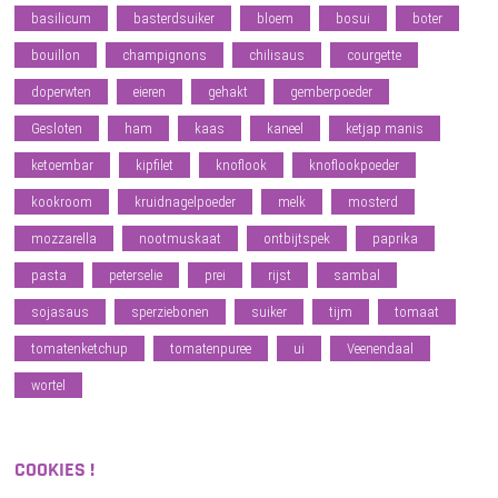
basilicum
basterdsuiker
bloem
bosui
boter
bouillon
champignons
chilisaus
courgette
doperwten
eieren
gehakt
gemberpoeder
Gesloten
ham
kaas
kaneel
ketjap manis
ketoembar
kipfilet
knoflook
knoflookpoeder
kookroom
kruidnagelpoeder
melk
mosterd
mozzarella
nootmuskaat
ontbijtspek
paprika
pasta
peterselie
prei
rijst
sambal
sojasaus
sperziebonen
suiker
tijm
tomaat
tomatenketchup
tomatenpuree
ui
Veenendaal
wortel
COOKIES !