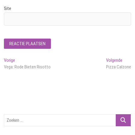
Site
Bericht
Vorig
Volgen
Vorige
Volgende
bericht:
bericht
Vega: Rode Bieten Risotto
Pizza Calzone
navigatie
Zoeken
…