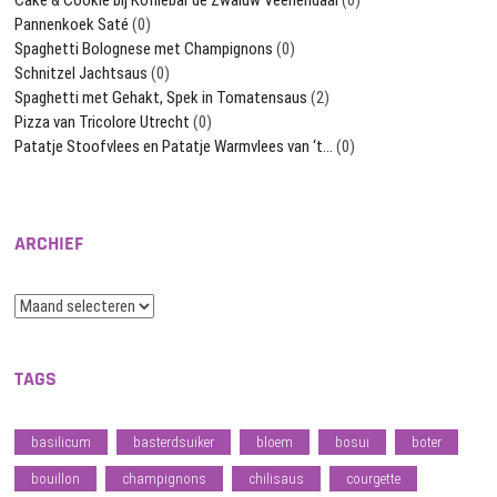
Pannenkoek Saté
(0)
Spaghetti Bolognese met Champignons
(0)
Schnitzel Jachtsaus
(0)
Spaghetti met Gehakt, Spek in Tomatensaus
(2)
Pizza van Tricolore Utrecht
(0)
Patatje Stoofvlees en Patatje Warmvlees van ‘t…
(0)
ARCHIEF
Archief
TAGS
basilicum
basterdsuiker
bloem
bosui
boter
bouillon
champignons
chilisaus
courgette