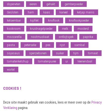
doperwten
eieren
gehakt
gemberpoeder
Gesloten
ham
kaas
kaneel
ketjap manis
ketoembar
kipfilet
knoflook
knoflookpoeder
kookroom
kruidnagelpoeder
melk
mosterd
mozzarella
nootmuskaat
ontbijtspek
paprika
pasta
peterselie
prei
rijst
sambal
sojasaus
sperziebonen
suiker
tijm
tomaat
tomatenketchup
tomatenpuree
ui
Veenendaal
wortel
COOKIES !
Deze site maakt gebruik van cookies, lees er meer over op de
Privacy
Verklaring
pagina.