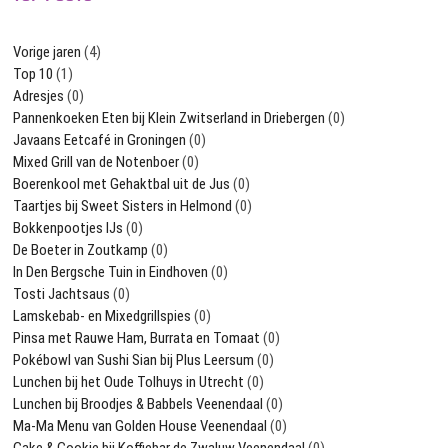
Vorige jaren
(4)
Top 10
(1)
Adresjes
(0)
Pannenkoeken Eten bij Klein Zwitserland in Driebergen
(0)
Javaans Eetcafé in Groningen
(0)
Mixed Grill van de Notenboer
(0)
Boerenkool met Gehaktbal uit de Jus
(0)
Taartjes bij Sweet Sisters in Helmond
(0)
Bokkenpootjes IJs
(0)
De Boeter in Zoutkamp
(0)
In Den Bergsche Tuin in Eindhoven
(0)
Tosti Jachtsaus
(0)
Lamskebab- en Mixedgrillspies
(0)
Pinsa met Rauwe Ham, Burrata en Tomaat
(0)
Pokébowl van Sushi Sian bij Plus Leersum
(0)
Lunchen bij het Oude Tolhuys in Utrecht
(0)
Lunchen bij Broodjes & Babbels Veenendaal
(0)
Ma-Ma Menu van Golden House Veenendaal
(0)
Cake & Cookie bij Koffiebar de Zwaluw Veenendaal
(0)