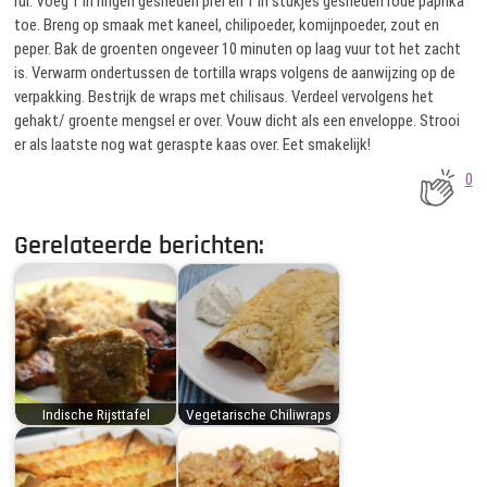
rul. Voeg 1 in ringen gesneden prei en 1 in stukjes gesneden rode paprika
toe. Breng op smaak met kaneel, chilipoeder, komijnpoeder, zout en
peper. Bak de groenten ongeveer 10 minuten op laag vuur tot het zacht
is. Verwarm ondertussen de tortilla wraps volgens de aanwijzing op de
verpakking. Bestrijk de wraps met chilisaus. Verdeel vervolgens het
gehakt/ groente mengsel er over. Vouw dicht als een enveloppe. Strooi
er als laatste nog wat geraspte kaas over. Eet smakelijk!
0
Gerelateerde berichten:
Indische Rijsttafel
Vegetarische Chiliwraps