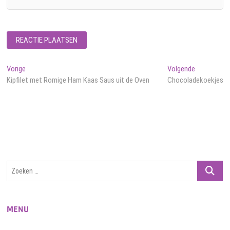
Bericht
Vorig
Volgend
Vorige
Volgende
bericht:
bericht:
Kipfilet met Romige Ham Kaas Saus uit de Oven
Chocoladekoekjes
navigatie
Zoeken
…
MENU