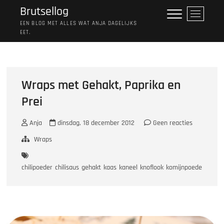
Ga
Brutsellog
M
naar
e
EEN BLOG MET ALLES WAT ANJA DAGELIJKS
de
EET.
n
inhoud
u
k
n
o
Wraps met Gehakt, Paprika en
p
Prei
Anja
dinsdag, 18 december 2012
Geen reacties
Wraps
chilipoeder
chilisaus
gehakt
kaas
kaneel
knoflook
komijnpoeder
papri